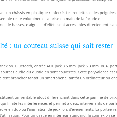
vec un châssis en plastique renforcé. Les roulettes et les poignées
ensemble reste volumineux. La prise en main de la façade de
me, de basses, d’aigus et d’effets sont accessibles directement, san
té : un couteau suisse qui sait rester
nnexion. Bluetooth, entrée AUX jack 3,5 mm, jack 6,3 mm, RCA, por
s sources audio du quotidien sont couvertes. Cette polyvalence est
haitent brancher tantôt un smartphone, tantôt un ordinateur ou en
stituent un véritable atout différenciant dans cette gamme de prix.
 qui limite les interférences et permet à deux intervenants de parl
oké en duo ou l’animation de jeux lors d’événements. La portée re
utilisation. Pour un usage en intérieur standard, la connexion se