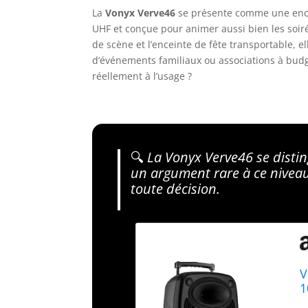
La
Vonyx Verve46
se présente comme une enc
UHF et conçue pour animer aussi bien les soir
de scène et l’enceinte de fête transportable, e
d’événements familiaux ou associations à budg
réellement à l’usage ?
🔍
La Vonyx Verve46 se distin
un argument rare à ce niveau
toute décision.
V
1