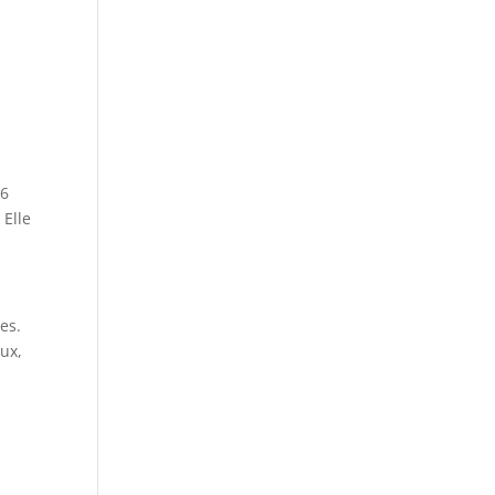
46
 Elle
es.
eux,
s