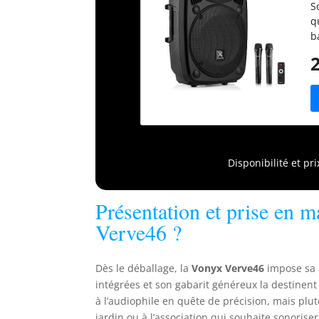
S
q
b
v
d
n
U
s
V
d
p
Disponibilité et pr
p
r
s
Présentation et prise en m
c
Verve46 ?
l
Dès le déballage, la
Vonyx Verve46
impose sa p
intégrées et son gabarit généreux la destinen
à l’audiophile en quête de précision, mais plut
jardin ou à l’association qui souhaite sonoris