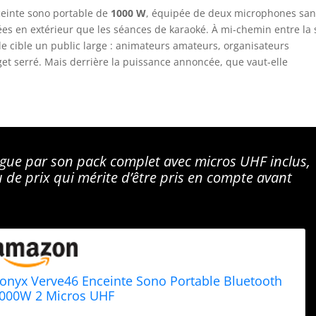
einte sono portable de
1000 W
, équipée de deux microphones sans
ées en extérieur que les séances de karaoké. À mi-chemin entre la
lle cible un public large : animateurs amateurs, organisateurs
et serré. Mais derrière la puissance annoncée, que vaut-elle
gue par son pack complet avec micros UHF inclus,
 de prix qui mérite d’être pris en compte avant
onyx Verve46 Enceinte Sono Portable Bluetooth
000W 2 Micros UHF