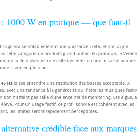
 : 1000 W en pratique — que faut-il
l s’agit vraisemblablement d’une puissance crête, et non d’une
s cette catégorie de produits grand public. En pratique, la Verve
rdin de taille moyenne, une salle des fêtes ou une terrasse animée.
nde scène en plein air.
e
45 Hz
laisse entendre une restitution des basses acceptable. À
les, avec une tendance à la générosité qui flatte les musiques festiv
ition n’atteint pas celle d’une enceinte de monitoring. Les aigus, 
levé. Pour un usage festif, ce profil sonore est cohérent avec les
eant, les limites seront rapidement perceptibles.
 alternative crédible face aux marque