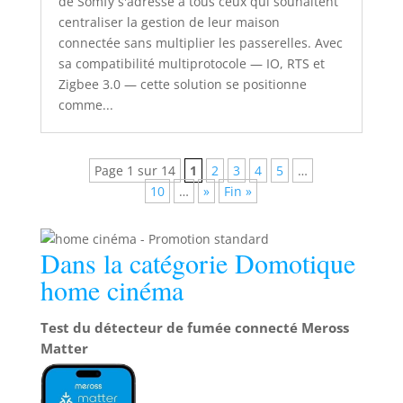
de Somfy s'adresse à tous ceux qui souhaitent
centraliser la gestion de leur maison
connectée sans multiplier les passerelles. Avec
sa compatibilité multiprotocole — IO, RTS et
Zigbee 3.0 — cette solution se positionne
comme...
Page 1 sur 14
1
2
3
4
5
…
10
…
»
Fin »
Dans la catégorie Domotique
home cinéma
Test du détecteur de fumée connecté Meross
Matter