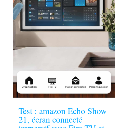
Test : amazon Echo Show
21, écran connecté
immersif avec Fire TV et