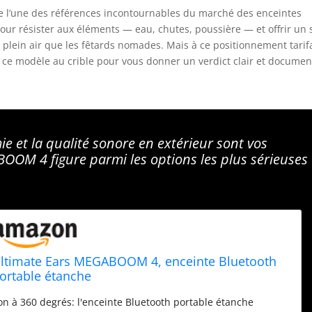
l’une des références incontournables du marché des enceintes
ur résister aux éléments — eau, chutes, poussière — et offrir un 
e plein air que les fêtards nomades. Mais à ce positionnement tarifa
 ce modèle au crible pour vous donner un verdict clair et documen
ie et la qualité sonore en extérieur sont vos
ABOOM 4 figure parmi les options les plus sérieuses
ltimate Ears MEGABOOM 4, enceinte Bluetooth
ortable étanche
on à 360 degrés: l'enceinte Bluetooth portable étanche