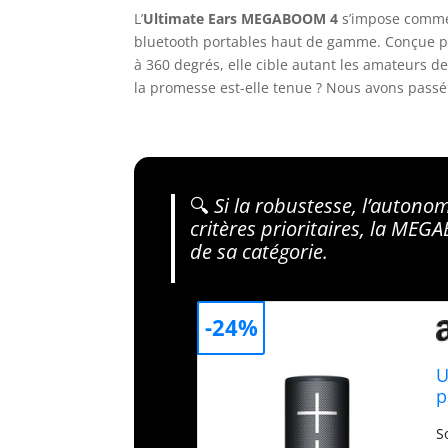
L’
Ultimate Ears MEGABOOM 4
s’impose comme 
bluetooth portables haut de gamme. Conçue po
à 360 degrés, elle cible autant les amateurs d
la promesse est-elle tenue ? Nous avons passé
🔍
Si la robustesse, l’autonom
critères prioritaires, la MEG
de sa catégorie.
-24%
U
p
S