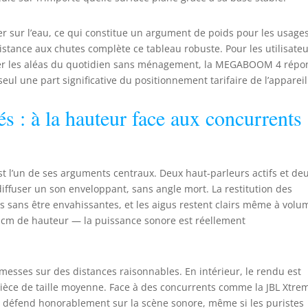
oins 54 % de plastique recyclé post-consommation en poids
tter sur l’eau, ce qui constitue un argument de poids pour les usage
istance aux chutes complète ce tableau robuste. Pour les utilisate
ser les aléas du quotidien sans ménagement, la MEGABOOM 4 répo
 seul une part significative du positionnement tarifaire de l’appareil
s : à la hauteur face aux concurrents
 l’un de ses arguments centraux. Deux haut-parleurs actifs et de
diffuser un son enveloppant, sans angle mort. La restitution des
s sans être envahissantes, et les aigus restent clairs même à volu
,2 cm de hauteur — la puissance sonore est réellement
omesses sur des distances raisonnables. En intérieur, le rendu est
èce de taille moyenne. Face à des concurrents comme la JBL Xtre
défend honorablement sur la scène sonore, même si les puristes