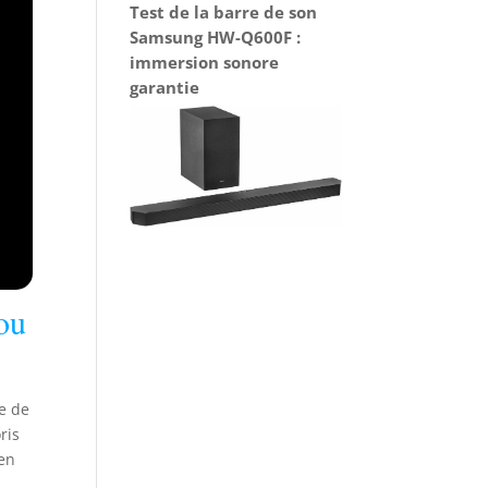
Test de la barre de son
Samsung HW-Q600F :
immersion sonore
garantie
 ou
e de
ris
 en