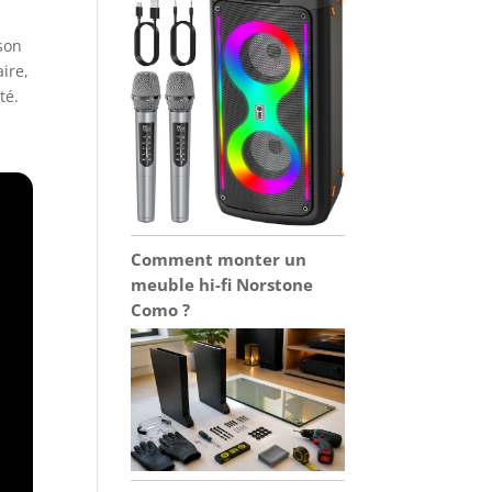
son
ire,
té.
Comment monter un
meuble hi-fi Norstone
Como ?