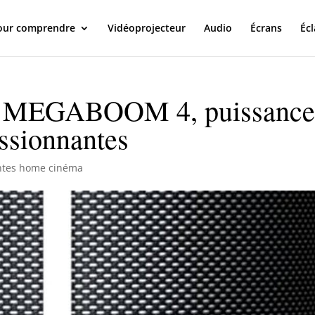
our comprendre
Vidéoprojecteur
Audio
Écrans
Écl
ars MEGABOOM 4, puissanc
ssionnantes
ntes home cinéma