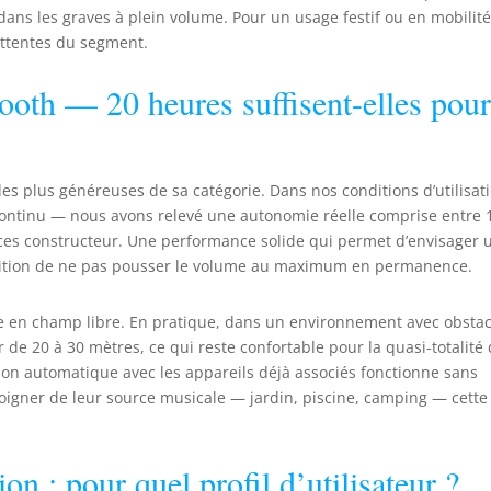
ans les graves à plein volume. Pour un usage festif ou en mobilité
attentes du segment.
ooth — 20 heures suffisent-elles pou
es plus généreuses de sa catégorie. Dans nos conditions d’utilisat
continu — nous avons relevé une autonomie réelle comprise entre 
ces constructeur. Une performance solide qui permet d’envisager 
ndition de ne pas pousser le volume au maximum en permanence.
e en champ libre. En pratique, dans un environnement avec obstac
r de 20 à 30 mètres, ce qui reste confortable pour la quasi-totalité
xion automatique avec les appareils déjà associés fonctionne sans
éloigner de leur source musicale — jardin, piscine, camping — cette
ion : pour quel profil d’utilisateur ?