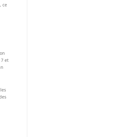
, ce
r
ion
17 et
un
les
 des