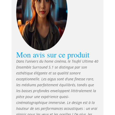
assortis pour une
enveloppe sonore
imposante et une
localisation précise
de tous les
événements
sonores. Puissant
caisson de basses
T 10, utilisable en
tant que caisson
Mon avis sur ce produit
frontale ou bass-
reflex, avec option
Dans l’univers du home cinéma, le Teufel Ultima 40
de contrôle sans
Ensemble Surround 5.1 se distingue par son
fil. Système 3 voies
esthétique élégante et sa qualité sonore
avec deux woofers
exceptionnelle. Les aigus sont d’une finesse rare,
haute performance
les médiums parfaitement équilibrés, tandis que
pour des niveaux
les basses profondes enveloppent littéralement la
élevés et sans
pièce pour une expérience quasi-
distorsion, tout en
cinématographique immersive. Le design est à la
offrant une
hauteur de ses performances acoustiques : un vrai
sonorité
plaisir pour les yeux et les oreilles ! De plus, les