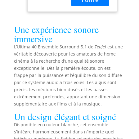
Parleur
ainsi qu'une
médium en
grande dynamique
Kevlar - Noir
pour la musique,
les films et les
Une expérience sonore
jeux, dans des
immersive
pièces jusqu’à 35
m². Composants
L’Ultima 40 Ensemble Surround 5.1 de
Teufel
est une
identiques et
véritable découverte pour les amateurs de home
parfaitement
cinéma à la recherche d’une qualité sonore
assortis pour une
exceptionnelle. Dès la première écoute, on est
enveloppe sonore
frappé par la puissance et l’équilibre du son diffusé
imposante et une
par ce système audio à trois voies. Les aigus sont
localisation précise
précis, les médiums bien dosés et les basses
de tous les
extrêmement profondes, apportant une dimension
événements
sonores. Puissant
supplémentaire aux films et à la musique.
caisson de basses
Un design élégant et soigné
T 10, utilisable en
tant que caisson
Disponible en couleur blanche, cet ensemble
frontale ou bass-
s’intègre harmonieusement dans n’importe quel
reflex, avec option
intérieur moderne. La finition soignée des enceintes