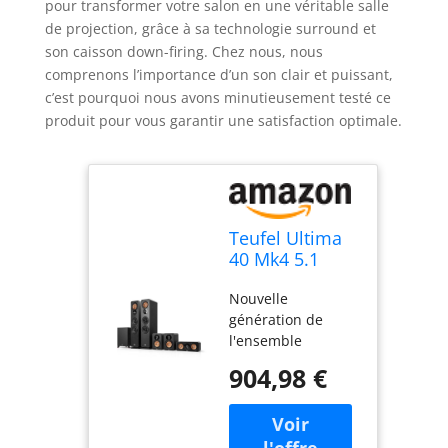
pour transformer votre salon en une véritable salle
de projection, grâce à sa technologie surround et
son caisson down-firing. Chez nous, nous
comprenons l’importance d’un son clair et puissant,
c’est pourquoi nous avons minutieusement testé ce
produit pour vous garantir une satisfaction optimale.
Teufel Ultima
40 Mk4 5.1
Système Audio
Nouvelle
- Système
génération de
Home cinéma
l'ensemble
Surround avec
bestseller home
Caisson de
904,98 €
cinéma 5.1, offrant
Basses
un son surround
Puissant, Bass-
authentique et
Reflex, Haut-
impressionnant,