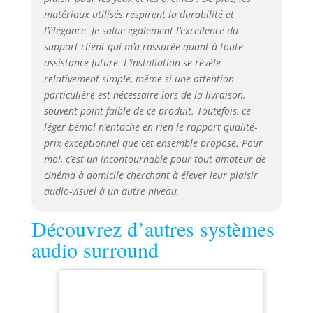
équilibrée. Haut-
matériaux utilisés respirent la durabilité et
parleur médium-
grave en Kevlar
l’élégance. Je salue également l’excellence du
tissé avec un
support client qui m’a rassurée quant à toute
phase-plug,
assistance future. L’installation se révèle
travaillé dans une
relativement simple, même si une attention
chambre séparée
particulière est nécessaire lors de la livraison,
avec des renforts
souvent point faible de ce produit. Toutefois, ce
pour une
léger bémol n’entache en rien le rapport qualité-
reproduction
prix exceptionnel que cet ensemble propose. Pour
précise et une
moi, c’est un incontournable pour tout amateur de
scène sonore
cinéma à domicile cherchant à élever leur plaisir
large. Le centre
ULTIMA avec
audio-visuel à un autre niveau.
double haut-
parleur médium-
Découvrez d’autres systèmes
grave garantit une
audio surround
excellente
intelligibilité des
voix. Construction
bass-reflex à
double conduit