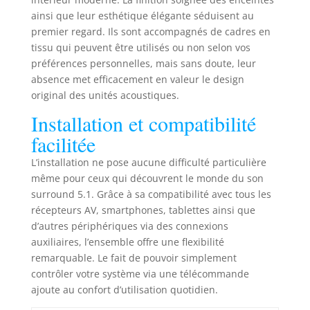
de contrôle sans
ainsi que leur esthétique élégante séduisent au
fil. Système 3 voies
premier regard. Ils sont accompagnés de cadres en
avec deux woofers
tissu qui peuvent être utilisés ou non selon vos
haute performance
préférences personnelles, mais sans doute, leur
pour des niveaux
absence met efficacement en valeur le design
élevés et sans
distorsion, tout en
original des unités acoustiques.
offrant une
Installation et compatibilité
sonorité
facilitée
équilibrée. Haut-
parleur médium-
L’installation ne pose aucune difficulté particulière
grave en Kevlar
même pour ceux qui découvrent le monde du son
tissé avec un
surround 5.1. Grâce à sa compatibilité avec tous les
phase-plug,
récepteurs AV, smartphones, tablettes ainsi que
travaillé dans une
chambre séparée
d’autres périphériques via des connexions
avec des renforts
auxiliaires, l’ensemble offre une flexibilité
pour une
remarquable. Le fait de pouvoir simplement
reproduction
contrôler votre système via une télécommande
précise et une
ajoute au confort d’utilisation quotidien.
scène sonore