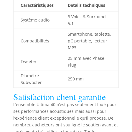
large. Le centre
Caractéristiques
Details techniques
ULTIMA avec
double haut-
3 Voies & Surround
parleur médium-
Système audio
5.1
grave garantit une
excellente
Smartphone, tablette,
intelligibilité des
Compatibilités
pC portable, lecteur
voix. Construction
MP3
bass-reflex à
double conduit
25 mm avec Phase-
Tweeter
pour des basses
Plug
profondes,
puissantes et
Diamètre
250 mm
précises, même à
Subwoofer
faible volume.
Satisfaction client garantie
Tweeter de 25 mm
avec guide d'ondes
L’ensemble Ultima 40 n’est pas seulement loué pour
pour des aigus
ses performances acoustiques mais aussi pour
haute résolution,
l’expérience client exceptionnelle qu’il propose. De
subtils et une
nombreux acheteurs ont souligné le soutien avant et
excellente
intelligibilité des
après-vente très efficace fourni par Teufel.