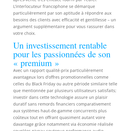
voix. Extensible en
L’interlocuteur francophone se démarque
système Surround
particulièrement par son aptitude à répondre aux
7.1 et Dolby Atmos,
besoins des clients avec efficacité et gentillesse – un
compatible avec
argument supplémentaire pour vous rassurer dans
pied, étagère ou
votre choix.
fixation murale, et
Un investissement rentable
adapté à tous les
récepteurs AV. Bois
pour les passionnées de son
certifié FSC, design
« premium »
moderne et
intemporel avec
Avec un rapport qualité-prix particulièrement
une façade laquée
avantageux lors d’offres promotionnelles comme
satinée et des
celles du Black Friday ou autre période similaire telle
grilles en tissu de
que mentionnée par plusieurs utilisateurs satisfaits;
qualité,
investir dans cette technologie assure un plaisir
connexions à vis
massives pour bi-
duratif sans remords financiers comparativement
wiring/bi-
aux systèmes haut-de-gamme concurrents plus
amplification
coûteux tout en offrant quasiment autant voire
plaquées en laiton.
davantage grâce notamment via économie réalisée
couplées niveau soutenue performance audio