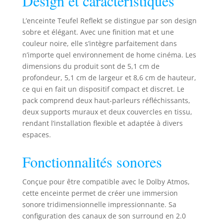
Design et caractéristiques
normal,
interrupteur
L’enceinte Teufel Reflekt se distingue par son design
intégré Montage
sobre et élégant. Avec une finition mat et une
horizontal ou
couleur noire, elle s’intègre parfaitement dans
vertical possible,
n’importe quel environnement de home cinéma. Les
support mural
dimensions du produit sont de 5,1 cm de
pivotant intégré
profondeur, 5,1 cm de largeur et 8,6 cm de hauteur,
Peut être placé
ce qui en fait un dispositif compact et discret. Le
directement sur
les haut-parleurs
pack comprend deux haut-parleurs réfléchissants,
de sol ou d'étagère
deux supports muraux et deux couvercles en tissu,
Peinture discrète
rendant l’installation flexible et adaptée à divers
de haute qualité,
espaces.
noir mat Convient
pour Dolby Atmos,
Fonctionnalités sonores
DTS:X et Auro 3D
Content Système à
Conçue pour être compatible avec le Dolby Atmos,
2 voies avec
cette enceinte permet de créer une immersion
irradiation
particulière et
sonore tridimensionnelle impressionnante. Sa
tweeter à course
configuration des canaux de son surround en 2.0