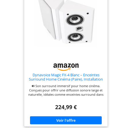
Dynavoice Magic FX-4 Blanc – Enceintes
Surround Home Cinéma (Paire), Installation
Murale ou Plafond, Compatibles avec Dolby
🔊 Son surround immersif pour home cinéma.
Atmos.
Conçues pour offrir une diffusion sonore large et
naturelle, idéales comme enceintes surround dans
les systèmes multicanaux. 🎬 Compatibles avec les
systèmes Dolby Atmos. Adaptées aux
224,99 €
configurations 5.1, 7.1 et Dolby Atmos, utilisables
comme enceintes surround ou de hauteur selon
l’installation. 🎯 Angle acoustique de 28,8° pour
une meilleure diffusion. Conception inclinée
permettant de diriger le son vers la zone d’écoute