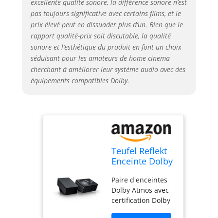
excellente qualité sonore, la différence sonore n’est
Composants : 2
pas toujours significative avec certains films, et le
haut-parleurs
prix élevé peut en dissuader plus d’un. Bien que le
réfléchissants, 2
rapport qualité-prix soit discutable, la qualité
supports muraux,
sonore et l’esthétique du produit en font un choix
2 housses en tissu
séduisant pour les amateurs de home cinema
cherchant à améliorer leur système audio avec des
équipements compatibles Dolby.
Teufel Reflekt
Enceinte Dolby
Atmos pour
Paire d'enceintes
Home Cinema
Dolby Atmos avec
(Noir)
certification Dolby
Atmos Enabled