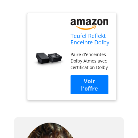
Teufel Reflekt
Enceinte Dolby
Atmos pour
Paire d'enceintes
Home Cinema
Dolby Atmos avec
(Noir)
certification Dolby
Atmos Enabled
pour l'expansion
d'un kit home
cinéma Peut être
utilisé comme
haut-parleur Dolby
Atmos ou haut-
parleur arrière
normal,
interrupteur