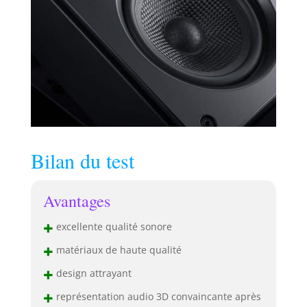
Bilan du test
Avantages
+
excellente qualité sonore
+
matériaux de haute qualité
+
design attrayant
+
représentation audio 3D convaincante après