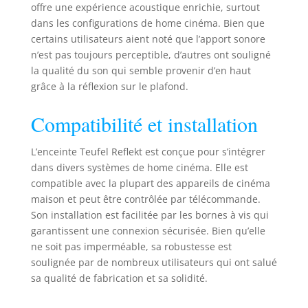
longue pour des
offre une expérience acoustique enrichie, surtout
niveaux élevés et
dans les configurations de home cinéma. Bien que
sans distorsion
certains utilisateurs aient noté que l’apport sonore
Composants : 2
n’est pas toujours perceptible, d’autres ont souligné
haut-parleurs
la qualité du son qui semble provenir d’en haut
réfléchissants, 2
grâce à la réflexion sur le plafond.
supports muraux,
2 housses en tissu
Compatibilité et installation
L’enceinte Teufel Reflekt est conçue pour s’intégrer
dans divers systèmes de home cinéma. Elle est
compatible avec la plupart des appareils de cinéma
maison et peut être contrôlée par télécommande.
Son installation est facilitée par les bornes à vis qui
garantissent une connexion sécurisée. Bien qu’elle
ne soit pas imperméable, sa robustesse est
soulignée par de nombreux utilisateurs qui ont salué
sa qualité de fabrication et sa solidité.