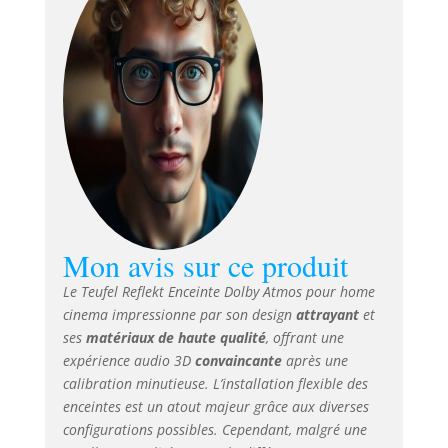
intégré Montage
horizontal ou
vertical possible,
support mural
pivotant intégré
Peut être placé
directement sur
les haut-parleurs
de sol ou d'étagère
Peinture discrète
de haute qualité,
noir mat Convient
pour Dolby Atmos,
Mon avis sur ce produit
DTS:X et Auro 3D
Le Teufel Reflekt Enceinte Dolby Atmos pour home
Content Système à
cinema impressionne par son design
attrayant
et
2 voies avec
irradiation
ses
matériaux de haute qualité
, offrant une
particulière et
expérience audio 3D
convaincante
après une
tweeter à course
calibration minutieuse. L’installation flexible des
longue pour des
enceintes est un atout majeur grâce aux diverses
niveaux élevés et
configurations possibles. Cependant, malgré une
sans distorsion