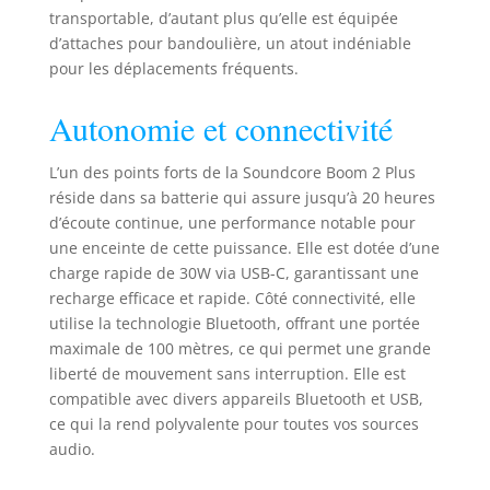
heures. Et grâce au
transportable, d’autant plus qu’elle est équipée
PowerBank intégré,
d’attaches pour bandoulière, un atout indéniable
vous pouvez
pour les déplacements fréquents.
recharger votre
téléphone et vos
Autonomie et connectivité
autres appareils
essentiels avec
une puissance de
L’un des points forts de la Soundcore Boom 2 Plus
10 W, où que vous
réside dans sa batterie qui assure jusqu’à 20 heures
soyez. (Le temps
d’écoute continue, une performance notable pour
de lecture peut
une enceinte de cette puissance. Elle est dotée d’une
varier en fonction
charge rapide de 30W via USB-C, garantissant une
du niveau de
recharge efficace et rapide. Côté connectivité, elle
volume et du
utilise la technologie Bluetooth, offrant une portée
contenu de la
maximale de 100 mètres, ce qui permet une grande
lecture). Étanchéité
liberté de mouvement sans interruption. Elle est
IPX7 et flottabilité :
compatible avec divers appareils Bluetooth et USB,
L'enceinte
ce qui la rend polyvalente pour toutes vos sources
d'extérieur Boom 2
Plus est conçue
audio.
pour faire face à