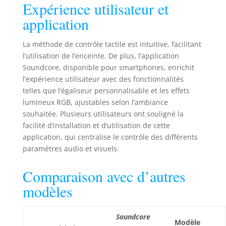
toutes les
Expérience utilisateur et
aventures. Vous
application
pouvez donc
l'écouter sans
souci à la plage, au
La méthode de contrôle tactile est intuitive, facilitant
bord de la piscine
l’utilisation de l’enceinte. De plus, l’application
ou sous la pluie.
Soundcore, disponible pour smartphones, enrichit
l’expérience utilisateur avec des fonctionnalités
telles que l’égaliseur personnalisable et les effets
lumineux RGB, ajustables selon l’ambiance
souhaitée. Plusieurs utilisateurs ont souligné la
facilité d’installation et d’utilisation de cette
application, qui centralise le contrôle des différents
paramètres audio et visuels.
Comparaison avec d’autres
modèles
Soundcore
Modèle