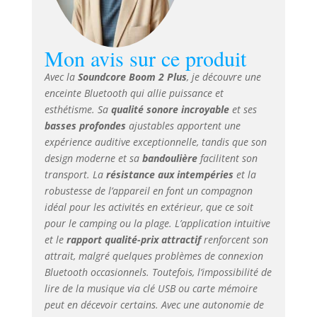
profonds,
équilibrés par une
technologie de
Mon avis sur ce produit
crossover
intelligente pour
Avec la
Soundcore Boom 2 Plus
, je découvre une
une expérience
enceinte Bluetooth qui allie puissance et
audio immersive.
esthétisme. Sa
qualité sonore incroyable
et ses
Chargement
rapide de 30 W et
basses profondes
ajustables apportent une
PowerBank intégré
expérience auditive exceptionnelle, tandis que son
: Associée à un
design moderne et sa
bandoulière
facilitent son
chargeur de 30 W,
transport. La
résistance aux intempéries
et la
l'enceinte
robustesse de l’appareil en font un compagnon
d'extérieur Boom 2
idéal pour les activités en extérieur, que ce soit
Plus se recharge
pour le camping ou la plage. L’application intuitive
complètement en
et le
rapport qualité-prix attractif
renforcent son
seulement 3
attrait, malgré quelques problèmes de connexion
heures et diffuse
Bluetooth occasionnels. Toutefois, l’impossibilité de
de la musique
lire de la musique via clé USB ou carte mémoire
pendant 20
heures. Et grâce au
peut en décevoir certains. Avec une autonomie de