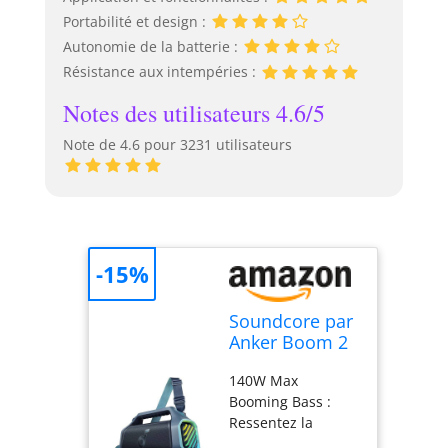
Portabilité et design :
Autonomie de la batterie :
Résistance aux intempéries :
Notes des utilisateurs 4.6/5
Note de 4.6 pour 3231 utilisateurs
-15%
Soundcore par
Anker Boom 2
Plus Enceinte
140W Max
Bluetooth
Booming Bass :
puissante
Ressentez la
puissance des