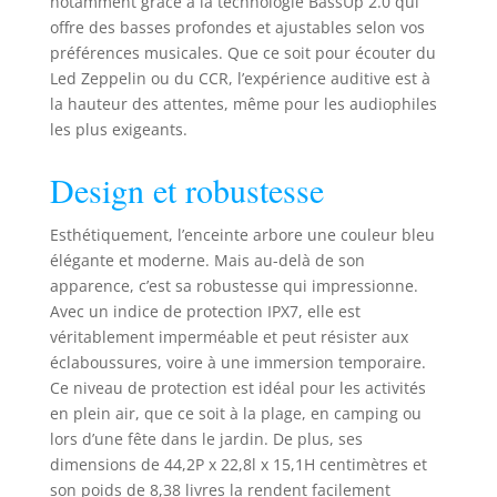
notamment grâce à la technologie BassUp 2.0 qui
nets et des graves
offre des basses profondes et ajustables selon vos
profonds,
préférences musicales. Que ce soit pour écouter du
équilibrés par une
Led Zeppelin ou du CCR, l’expérience auditive est à
technologie de
la hauteur des attentes, même pour les audiophiles
crossover
les plus exigeants.
intelligente pour
une expérience
Design et robustesse
audio immersive.
Chargement
rapide de 30 W et
Esthétiquement, l’enceinte arbore une couleur bleu
PowerBank intégré
élégante et moderne. Mais au-delà de son
: Associée à un
apparence, c’est sa robustesse qui impressionne.
chargeur de 30 W,
Avec un indice de protection IPX7, elle est
l'enceinte
véritablement imperméable et peut résister aux
d'extérieur Boom 2
éclaboussures, voire à une immersion temporaire.
Plus se recharge
Ce niveau de protection est idéal pour les activités
complètement en
en plein air, que ce soit à la plage, en camping ou
seulement 3
heures et diffuse
lors d’une fête dans le jardin. De plus, ses
de la musique
dimensions de 44,2P x 22,8l x 15,1H centimètres et
pendant 20
son poids de 8,38 livres la rendent facilement