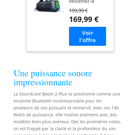
Ressentez la
puissance des
199,99 €
basses dans
169,99 €
chaque chanson
grâce aux deux
woofers pour plus
de profondeur et
de clarté. Avec
BassUp️ 2.0, la
puissance de
sortie passe de 100
Une puissance sonore
W à 140 W
maximum, soit 160
impressionnante
% de plus que la
première
La Soundcore Boom 2 Plus se positionne comme une
génération de
enceinte Bluetooth incontournable pour les
BassUp. Clarté
amateurs de son puissant et immersif. Avec ses 140
stéréo 2+2 : Les
Watts de puissance, elle rivalise aisément avec des
deux woofers de
50 W et les deux
modèles bien plus onéreux. Dès les premières notes,
tweeters de 20 W
on est frappé par la clarté et la profondeur du son,
offrent des aigus