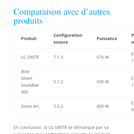
Comparaison avec d’autres
produits
Configuration
P
Produit
Puissance
sonore
E
LG S90TR
7.1.3
670 W
1
Bose
Smart
E
5.1.2
500 W
Soundbar
1
900
E
Sonos Arc
5.0.2
400 W
9
En conclusion, la LG S90TR se démarque par sa