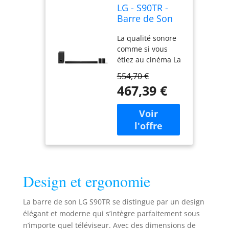
LG - S90TR -
Barre de Son
7.1.3, 670 W,
La qualité sonore
Dolby Atmos,
comme si vous
DTS:X, Hi-
étiez au cinéma La
ResAudio, 13
barre de son LG
Haut-Parleurs,
554,70 €
est compatible
WOW Synergie
467,39 €
Dolby Atmos et
DTS:X, pour vous
proposer un son
digne du cinéma,
directement dans
votre salon
Système 7.1.3 ultra
Immersif Le son
Design et ergonomie
sublimé Audio
7.1.3 canaux,
puissance de
La barre de son LG S90TR se distingue par un design
670W, troishaut-
élégant et moderne qui s’intègre parfaitement sous
parleurs verticaux
n’importe quel téléviseur. Avec des dimensions de