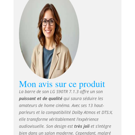
670W, troishaut-
parleurs verticaux
sur la barre, deux
enceintes arrière
équipées chacune
d'un haut parleur
et deux haut-
parleurs
traditionnels, un
caisson de basses
Profitez d'un son
clair et précis avec
Mon avis sur ce produit
trois haut-parleurs
verticaux, dont un
La barre de son LG S90TR 7.1.3 offre un son
central ! Découvrez
puissant et de qualité
qui saura séduire les
une technologie
amateurs de home cinéma. Avec ses 13 haut-
sonore de pointe
par LG sur sa barre
parleurs et la compatibilité Dolby Atmos et DTS:X,
de son,
elle transforme véritablement l’expérience
caractérisée par
audiovisuelle. Son design est
très joli
et s’intègre
trois haut-parleurs
bien dans un salon moderne. Cependant, malgré