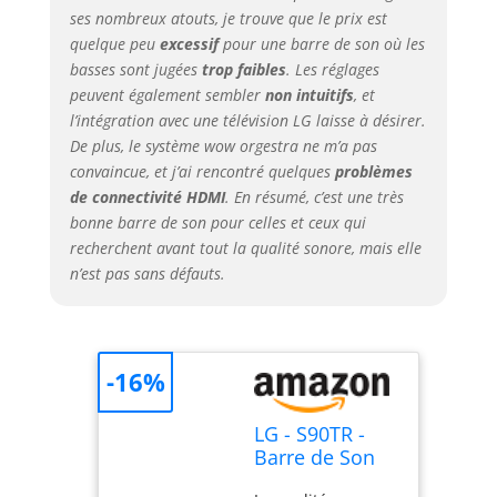
à projection
ses nombreux atouts, je trouve que le prix est
verticale! AI Room
quelque peu
excessif
pour une barre de son où les
calibration La
basses sont jugées
trop faibles
. Les réglages
barre de son
peuvent également sembler
non intuitifs
, et
scanne et analyse
l’intégration avec une télévision LG laisse à désirer.
la pièce et
De plus, le système wow orgestra ne m’a pas
l’emplacement des
convaincue, et j’ai rencontré quelques
problèmes
différents haut-
parleurs pour
de connectivité HDMI
. En résumé, c’est une très
corriger les
bonne barre de son pour celles et ceux qui
distorsions
recherchent avant tout la qualité sonore, mais elle
sonores WOW
n’est pas sans défauts.
Orchestra :
synergie entre la
barre de son LG et
le téléviseur LG
-16%
Profitez d’une
harmonie parfaite:
Le son du
LG - S90TR -
téléviseur LG et
Barre de Son
celui de la barre
7.1.3, 670 W,