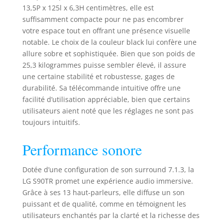
sur la barre, deux
13,5P x 125l x 6,3H centimètres, elle est
enceintes arrière
suffisamment compacte pour ne pas encombrer
équipées chacune
votre espace tout en offrant une présence visuelle
d'un haut parleur
notable. Le choix de la couleur black lui confère une
et deux haut-
allure sobre et sophistiquée. Bien que son poids de
parleurs
traditionnels, un
25,3 kilogrammes puisse sembler élevé, il assure
caisson de basses
une certaine stabilité et robustesse, gages de
Profitez d'un son
durabilité. Sa télécommande intuitive offre une
clair et précis avec
facilité d’utilisation appréciable, bien que certains
trois haut-parleurs
utilisateurs aient noté que les réglages ne sont pas
verticaux, dont un
toujours intuitifs.
central ! Découvrez
une technologie
Performance sonore
sonore de pointe
par LG sur sa barre
de son,
Dotée d’une configuration de son surround 7.1.3, la
caractérisée par
LG S90TR promet une expérience audio immersive.
trois haut-parleurs
Grâce à ses 13 haut-parleurs, elle diffuse un son
à projection
puissant et de qualité, comme en témoignent les
verticale! AI Room
utilisateurs enchantés par la clarté et la richesse des
calibration La