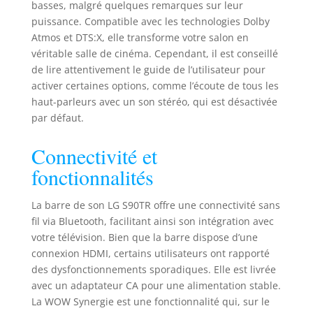
basses, malgré quelques remarques sur leur
barre de son
puissance. Compatible avec les technologies Dolby
scanne et analyse
Atmos et DTS:X, elle transforme votre salon en
la pièce et
véritable salle de cinéma. Cependant, il est conseillé
l’emplacement des
de lire attentivement le guide de l’utilisateur pour
différents haut-
activer certaines options, comme l’écoute de tous les
parleurs pour
corriger les
haut-parleurs avec un son stéréo, qui est désactivée
distorsions
par défaut.
sonores WOW
Orchestra :
Connectivité et
synergie entre la
fonctionnalités
barre de son LG et
le téléviseur LG
Profitez d’une
La barre de son LG S90TR offre une connectivité sans
harmonie parfaite:
fil via Bluetooth, facilitant ainsi son intégration avec
Le son du
votre télévision. Bien que la barre dispose d’une
téléviseur LG et
connexion HDMI, certains utilisateurs ont rapporté
celui de la barre
des dysfonctionnements sporadiques. Elle est livrée
de son LG sont
avec un adaptateur CA pour une alimentation stable.
utilisés
La WOW Synergie est une fonctionnalité qui, sur le
simultanément