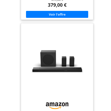
inoubliable
contrôle du menu de la barre de son sur le
379,00 €
téléviseur LG avec l'interface WOW (4). Son
enveloppant de haute qualité et plein de nuances :
améliorez l'expérience audiovisuelle avec ses 3
haut-parleurs verticaux Dolby Atmos intégrés, 580
W de puissance omnidirectionnelle, 5.1.3 canaux :
3 haut-parleurs avant, 2 haut-parleurs arrière, 1
caisson de basses et 3 haut-parleurs verticaux.
Dolby Atmos et DTS:X, Hi-Res 24 bits/96 kHz. Barre
de son intelligente : son intelligent qui s'adapte à
la station grâce à IA Room Calibration et à chaque
contenu optimisant la configuration audio avec IA
Sound Pro, et connectez et contrôlez votre maison
avec les assistants vocaux d'IA : Apple Airplay2,
Spotify Connect, TIDAL Connect, Google et Alexa
(5). Produit Eco Smart Green qui prend soin de la
planète. De la façon dont nous produisons jusqu'à
ce que nous expédions, il est certifié écologique
(Certificats : UL/SGS/EnergyStar). Idéal pour
accrocher près de votre téléviseur mural ou sur
un meuble : possibilité d'intégrer la barre de son à
votre téléviseur pour une synergie complète.