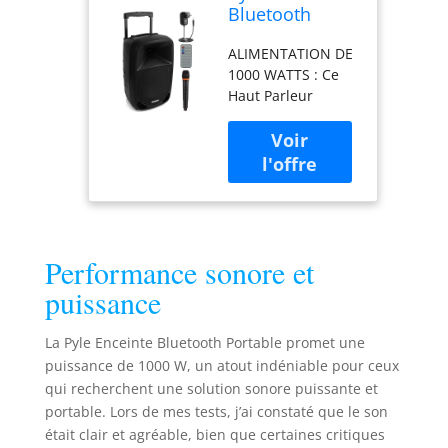
Bluetooth
Portable,
ALIMENTATION DE
1000W,
1000 WATTS : Ce
Enceinte Sono
Haut Parleur
Karaoké avec
Bluetooth Compact
Microphone
et Puissant de 1000
sans Fil UHF,
watts pour karaoké
Télécommande
de Pyle est équipé
et Batterie
d'un caisson de
Rechargeable
basses de 10” et
Intégrée,
d'un haut-parleur
MP3/USB/SD,
Performance sonore et
d'aigus de 3” pour
Voyants
une reproduction
Lumineux
puissance
sonore stéréo
Indicateur de
pleine gamme
Batterie LED
La Pyle Enceinte Bluetooth Portable promet une
parfaite pour une
puissance de 1000 W, un atout indéniable pour ceux
fête sur la terrasse,
qui recherchent une solution sonore puissante et
le contrôle de la
foule. DIFFUSION
portable. Lors de mes tests, j’ai constaté que le son
AUDIO SANS FIL :
était clair et agréable, bien que certaines critiques