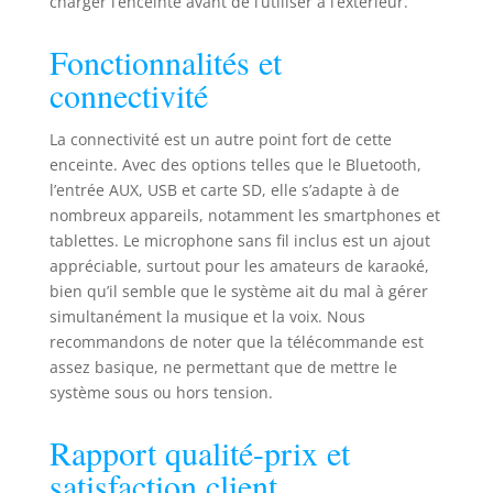
charger l’enceinte avant de l’utiliser à l’extérieur.
Parleur et micro
peut enregistrer
Fonctionnalités et
l'audio tel qu'il est
connectivité
diffusé par le haut
parleur ou via le
micro externe
La connectivité est un autre point fort de cette
inclus, ce qui est
enceinte. Avec des options telles que le Bluetooth,
parfait pour les
l’entrée AUX, USB et carte SD, elle s’adapte à de
répétitions ou les
nombreux appareils, notamment les smartphones et
séances de chant.
tablettes. Le microphone sans fil inclus est un ajout
Il dispose
appréciable, surtout pour les amateurs de karaoké,
également de
bien qu’il semble que le système ait du mal à gérer
commandes
simultanément la musique et la voix. Nous
d'écho, de basses
recommandons de noter que la télécommande est
et d'aigus pour des
sons de DJ.
assez basique, ne permettant que de mettre le
SUPPORT USB /
système sous ou hors tension.
CARTE SD :
L’Enceinte
Rapport qualité-prix et
Bluetooth
satisfaction client
puissante est