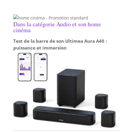
chocs, le JBL Go 5 continue de jouer. Connectivité:
Touchez deux JBL Go 5 grâce à AirTouch pour un
son stéréo instantané, ou reliez‑les à d’autres
enceintes JBL compatibles Auracast pour encore
plus de puissance.
Dans la catégorie Audio et son home
cinéma
Test de la barre de son Ultimea Aura A40 :
puissance et immersion