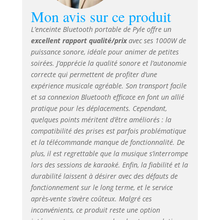
sans fil allant
Mon avis sur ce produit
jusqu'à 10 mètres
L’enceinte Bluetooth portable de Pyle offre un
+, vous permettant
excellent rapport qualité/prix
avec ses 1000W de
de diffuser votre
chanson préférée
puissance sonore, idéale pour animer de petites
depuis tous vos
soirées. J’apprécie la qualité sonore et l’autonomie
appareils favoris
correcte qui permettent de profiter d’une
tels que l'iPhone, le
expérience musicale agréable. Son transport facile
téléphone mobile
et sa connexion Bluetooth efficace en font un allié
Android, l'iPad, la
pratique pour les déplacements. Cependant,
tablette, etc.
quelques points méritent d’être améliorés : la
CONFIGURATION
compatibilité des prises est parfois problématique
ET
et la télécommande manque de fonctionnalité. De
ENREGISTREMENT
plus, il est regrettable que la musique s’interrompe
AUDIO : Cet
lors des sessions de karaoké. Enfin, la fiabilité et la
ensemble Haut
Parleur et micro
durabilité laissent à désirer avec des défauts de
peut enregistrer
fonctionnement sur le long terme, et le service
l'audio tel qu'il est
après-vente s’avère coûteux. Malgré ces
diffusé par le haut
inconvénients, ce produit reste une option
parleur ou via le