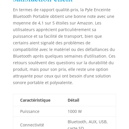
également équipé
d'un lecteur de
En termes de rapport qualité-prix, la Pyle Enceinte
mémoire USB Flash
Bluetooth Portable obtient une bonne note avec une
Drive / Lecteur de
moyenne de 4,1 sur 5 étoiles sur Amazon. Les
carte SD et d'un
utilisateurs apprécient particulièrement sa
câble d'entrée AUX
puissance et sa facilité de transport, bien que
3,5 mm pour
certains aient signalé des problèmes de
connecter des
compatibilité avec le matériel ou des défaillances du
appareils externes.
Bluetooth après quelques semaines d’utilisation. Ces
Compatible avec la
retours soulèvent des questions sur la durabilité du
lecture de fichiers
produit, mais pour son prix, elle reste une option
audio numériques
MP3 BATTERIE
attrayante pour ceux qui ont besoin d’une solution
RECHARGEABLE :
sonore portable et polyvalente.
Cet enceinte sono
portable robuste
alimenté par
Caractéristique
Détail
batterie de type
Puissance
1000 W
boîte a une
batterie
Bluetooth, AUX, USB,
rechargeable
Connectivité
carte SD