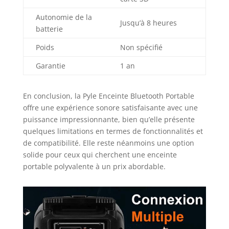
intégrée qui le
rend pratique et
Autonomie de la
Jusqu’à 8 heures
portable. Il dispose
batterie
également d'un
support de
Poids
Non spécifié
montage sur pied
Garantie
1 an
de 3,5 mm pour un
montage facile.
Idéal pour un
En conclusion, la Pyle Enceinte Bluetooth Portable
usage personnel
offre une expérience sonore satisfaisante avec une
ou commercial.
puissance impressionnante, bien qu’elle présente
quelques limitations en termes de fonctionnalités et
de compatibilité. Elle reste néanmoins une option
solide pour ceux qui cherchent une enceinte
portable polyvalente à un prix abordable.