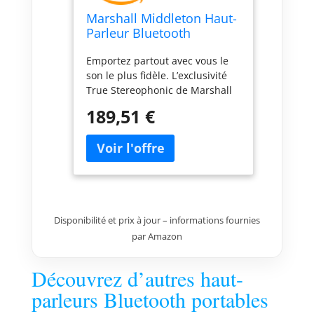
Marshall Middleton Haut-
Parleur Bluetooth
Portable sans Fil - 20+
Emportez partout avec vous le
Heures de Lecture
son le plus fidèle. L’exclusivité
Portable - Étanche IP67 -
True Stereophonic de Marshall
Noir & Laiton
offre un son stéréo
189,51 €
multidirectionnel comme vous
ne l’avez jamais entendu pour
une expérience immersive
totale où que vous vous
trouviez. Grâce à son design
emblématique et durable,
Middleton est aussi à l’aise dans
Disponibilité et prix à jour – informations fournies
la boue d’un festival que sur
par Amazon
votre étagère. Avec Middleton,
profitez de plus de 20 heures
d’autonomie en une seule
Découvrez d’autres haut-
charge. Et si votre session devait
parleurs Bluetooth portables
se prolonger, 4,5 heures de
charge lui suffisent à retrouver