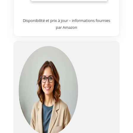
trouviez. Grâce à son design
emblématique et durable,
Middleton est aussi à l’aise dans
Disponibilité et prix à jour – informations fournies
la boue d’un festival que sur
par Amazon
votre étagère. Avec Middleton,
profitez de plus de 20 heures
d’autonomie en une seule
charge. Et si votre session devait
se prolonger, 4,5 heures de
charge lui suffisent à retrouver
toute son énergie. Connectez-
vous à plusieurs Middleton pour
amplifier votre son et vous offrir
une session Stack à plusieurs
enceintes. Empilez-les ou
répartissez-les pour remplir
votre ou vos espaces d’un son
puissant. Middleton est
composée à 55 % de plastique
recyclé à partir d’appareils
électroniques usagés, de