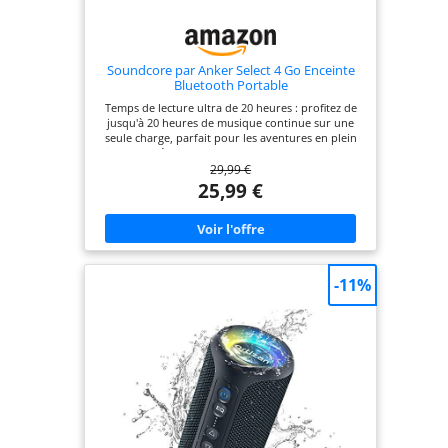
Soundcore par Anker Select 4 Go Enceinte
Bluetooth Portable
Temps de lecture ultra de 20 heures : profitez de
jusqu'à 20 heures de musique continue sur une
seule charge, parfait pour les aventures en plein
air prolongées et les rassemblements tout au long
29,99 €
de la journée. Son étonnamment puissant de 5 W :
malgré sa taille compacte, ce haut-parleur
25,99 €
Bluetooth offre un son puissant et percutant avec
une sortie de 5 W, assurant une performance
audio claire et dynamique. Protection efficace IP67
et flottante : classé IP67 pour une protection
complète contre la poussière et l'eau, ce haut-
parleur d'extérieur est conçu pour résister aux
-11%
conditions extérieures difficiles et peut même
flotter, ce qui le rend idéal pour les fêtes sur la
rivière et les excursions à la plage. Design léger et
sangle : le design léger et la sangle incluse
facilitent le transport du haut-parleur extérieur
n'importe où, que vous soyez en randonnée, à
vélo ou tout simplement en déplacement.
Appairage stéréo sans fil (TWS) : activez
l'appariement True Wireless Stereo (TWS) pour
connecter deux haut-parleurs sans fil pour une
expérience sonore améliorée et immersive avec