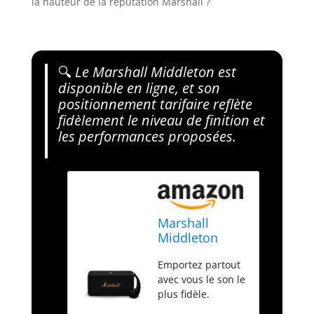
la hauteur de la réputation Marshall ?
🔍
Le Marshall Middleton est
disponible en ligne, et son
positionnement tarifaire reflète
fidèlement le niveau de finition et
les performances proposées.
Marshall
Middleton
Haut-Parleur
Emportez partout
Bluetooth
avec vous le son le
Portable sans
plus fidèle.
Fil - 20+
L’exclusivité True
Heures de