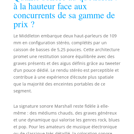
à la hauteur face aux
d’un son puissant.
concurrents de sa gamme de
Middleton est
composée à 55 %
prix ?
de plastique
recyclé à partir
Le Middleton embarque deux haut-parleurs de 109
d’appareils
mm en configuration stéréo, complétés par un
électroniques
caisson de basses de 5,25 pouces. Cette architecture
usagés, de
bouteilles d’eau et
promet une restitution sonore équilibrée avec des
de feux
graves présents et des aigus définis grâce au tweeter
automobiles.
d’un pouce dédié. Le rendu stéréo est perceptible et
Garantie sans
contribue à une expérience d’écoute plus spatiale
PVC.
que la majorité des enceintes portables de ce
segment.
La signature sonore Marshall reste fidèle à elle-
même : des médiums chauds, des graves généreux
et une dynamique qui valorise les genres rock, blues
et pop. Pour les amateurs de musique électronique
ou de classique très détaillé, la coloration sonore