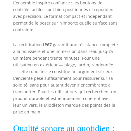
de 20 heures
L’ensemble inspire confiance : les boutons de
d’autonomie en
contrôle tactiles sont bien positionnés et répondent
une seule charge.
avec précision. Le format compact et indépendant
Et si votre session
permet de le poser sur n’importe quelle surface sans
devait se
contrainte.
prolonger, 4,5
heures de charge
La certification
IP67
garantit une résistance complète
lui suffisent à
retrouver toute
à la poussière et une immersion dans l’eau jusqu’à
son énergie.
un mètre pendant trente minutes. Pour une
Connectez-vous à
utilisation en extérieur — plage, jardin, randonnée
plusieurs
— cette robustesse constitue un argument sérieux.
Middleton pour
L’enceinte pèse suffisamment pour rassurer sur sa
amplifier votre
solidité, sans pour autant devenir encombrante à
son et vous offrir
transporter. Pour les utilisateurs qui recherchent un
une session Stack
produit durable et esthétiquement cohérent avec
à plusieurs
leur univers, le Middleton marque des points dès la
enceintes.
prise en main.
Empilez-les ou
répartissez-les
pour remplir votre
Qualité sonore au quotidien :
ou vos espaces