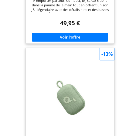
À emporter partout: Compact, le JBL Go 5 tient
dans la paume de la main tout en offrant un son
JBL légendaire avec des détails nets et des basses
riches. Éclairage d’ambiance latéral: Créez
l’ambiance grâce à l’éclairage d’ambiance.
49,95 €
Choisissez des thèmes lumineux et recevez des
indications visuelles pour l’alimentation,
l’appairage, la batterie faible ou le mode Auracast.
Playtime Boost: Profitez de jusqu’à 8 heures
d’écoute, plus 2 heures supplémentaires avec
Playtime Boost, pour tirer le maximum de chaque
charge. Toutes les protections: Journées à la plage,
-13%
pluie soudaine ou petites chutes, aucun souci.
Grâce à sa protection IP68 étanche et
anti‑poussière et à sa conception résistante aux
chocs, le JBL Go 5 continue de jouer. Connectivité:
Touchez deux JBL Go 5 grâce à AirTouch pour un
son stéréo instantané, ou reliez‑les à d’autres
enceintes JBL compatibles Auracast pour encore
plus de puissance.