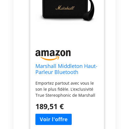
Marshall Middleton Haut-
Parleur Bluetooth
Portable sans Fil - 20+
Emportez partout avec vous le
Heures de Lecture
son le plus fidèle. L’exclusivité
Portable - Étanche IP67 -
True Stereophonic de Marshall
Noir & Laiton
offre un son stéréo
189,51 €
multidirectionnel comme vous
ne l’avez jamais entendu pour
une expérience immersive
totale où que vous vous