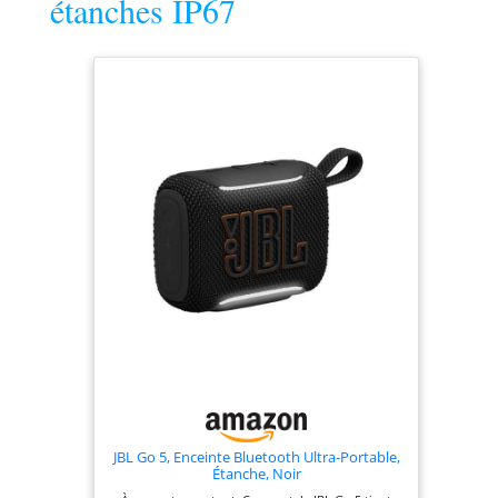
étanches IP67
toute son énergie. Connectez-
vous à plusieurs Middleton pour
amplifier votre son et vous offrir
une session Stack à plusieurs
enceintes. Empilez-les ou
répartissez-les pour remplir
votre ou vos espaces d’un son
puissant. Middleton est
composée à 55 % de plastique
recyclé à partir d’appareils
électroniques usagés, de
bouteilles d’eau et de feux
automobiles. Garantie sans PVC.
JBL Go 5, Enceinte Bluetooth Ultra‑Portable,
Étanche, Noir