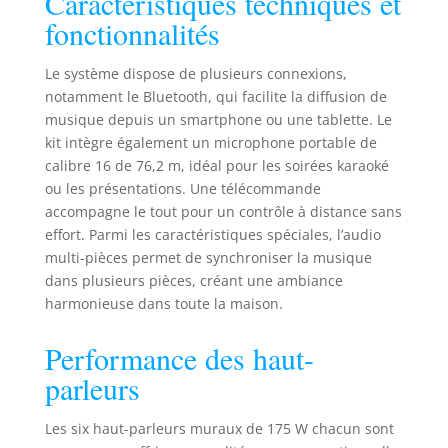
Caractéristiques techniques et
compris
fonctionnalités
smartphone, iPad,
tablette, iPhone et
Le système dispose de plusieurs connexions,
ordinateur
notamment le Bluetooth, qui facilite la diffusion de
portable, avec un
musique depuis un smartphone ou une tablette. Le
appairage de
kit intègre également un microphone portable de
récepteur sans
calibre 16 de 76,2 m, idéal pour les soirées karaoké
tracas Le dispositif
d'amplification du
ou les présentations. Une télécommande
son du haut-
accompagne le tout pour un contrôle à distance sans
parleur dispose de
effort. Parmi les caractéristiques spéciales, l’audio
boutons nets pour
multi-pièces permet de synchroniser la musique
les sources audio
dans plusieurs pièces, créant une ambiance
et les sélecteurs,
harmonieuse dans toute la maison.
d'un bouton rotatif
pour l'égalisation
Performance des haut-
et le réglage du
volume principal. Il
parleurs
dispose également
de boutons et de
Les six haut-parleurs muraux de 175 W chacun sont
boutons lumineux