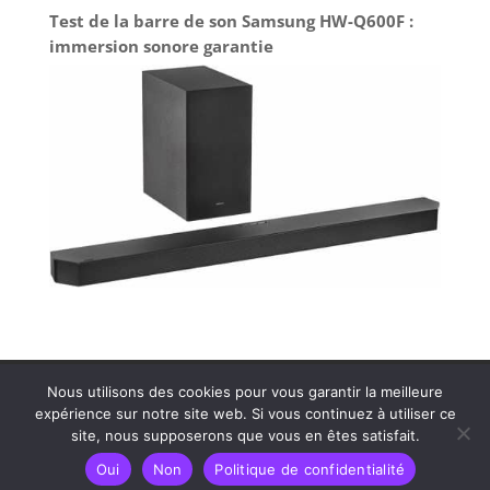
Test de la barre de son Samsung HW-Q600F :
immersion sonore garantie
Contactez MDS Cinéson
Plan de site
Nous utilisons des cookies pour vous garantir la meilleure
Politique de confidentialité
Mentions légales
expérience sur notre site web. Si vous continuez à utiliser ce
site, nous supposerons que vous en êtes satisfait.
Oui
Non
Politique de confidentialité
Tous droits réservés – 2025