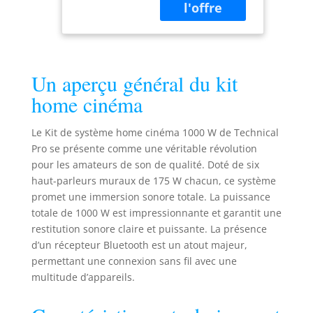
puissance
microphone
maximale de 1000
portable de
W avec 120 W RMS
calibre 16 de
pour un son
76,2 m avec
amplifié de haute
télécommande
Un aperçu général du kit
qualité. Parfait
Technical Pro
pour le karaoké et
home cinéma
le système de son
surround
Le Kit de système home cinéma 1000 W de Technical
acoustique home
Pro se présente comme une véritable révolution
cinéma avec
pour les amateurs de son de qualité. Doté de six
télécommande. Le
récepteur
haut-parleurs muraux de 175 W chacun, ce système
Bluetooth
promet une immersion sonore totale. La puissance
Technical Pro est
totale de 1000 W est impressionnante et garantit une
compatible avec
restitution sonore claire et puissante. La présence
Bluetooth avec une
d’un récepteur Bluetooth est un atout majeur,
portée sans fil de 9
permettant une connexion sans fil avec une
m et fonctionne
multitude d’appareils.
avec les derniers
appareils
d'aujourd'hui, y