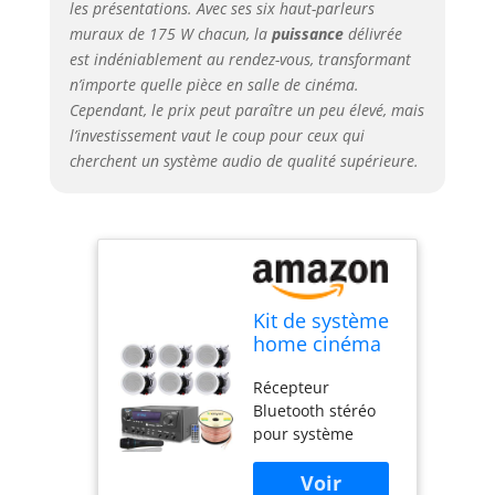
les présentations. Avec ses six haut-parleurs
son du haut-
muraux de 175 W chacun, la
puissance
délivrée
parleur dispose de
est indéniablement au rendez-vous, transformant
boutons nets pour
n’importe quelle pièce en salle de cinéma.
les sources audio
Cependant, le prix peut paraître un peu élevé, mais
et les sélecteurs,
d'un bouton rotatif
l’investissement vaut le coup pour ceux qui
pour l'égalisation
cherchent un système audio de qualité supérieure.
et le réglage du
volume principal. Il
dispose également
de boutons et de
boutons lumineux
à LED bleues pour
Kit de système
une haute visibilité
home cinéma
La paire de haut-
1000 W avec
parleurs stéréo de
Récepteur
récepteur
plafond haute
Bluetooth stéréo
Bluetooth avec
performance de
pour système
6 haut-parleurs
13,2 cm dispose de
home cinéma vous
muraux de 175
deux façons
offre une
W chacun et
d'installation :