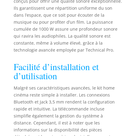
conçus pour offrir une qualité sonore exceptionnelle.
à LED bleues pour
Ils garantissent une répartition uniforme du son
une haute visibilité
dans l’espace, que ce soit pour écouter de la
La paire de haut-
musique ou pour profiter d’un film. La puissance
parleurs stéréo de
cumulée de 1000 W assure une profondeur sonore
plafond haute
performance de
qui ravira les audiophiles. La qualité sonore est
13,2 cm dispose de
constante, même à volume élevé, grâce à la
deux façons
technologie avancée employée par Technical Pro.
d'installation :
montage encastré
Facilité d’installation et
au mur ou au
d’utilisation
plafond. Il dispose
de bornes de haut-
parleur pratiques
Malgré ses caractéristiques avancées, le kit home
qui permettent
cinéma reste simple à installer. Les connexions
une connexion
Bluetooth et Jack 3,5 mm rendent la configuration
rapide et sans
rapide et intuitive. La télécommande incluse
tracas pour toutes
simplifie également la gestion du système à
les installations
distance. Cependant, il est à noter que les
personnalisées
informations sur la disponibilité des pièces
Une paire de haut-