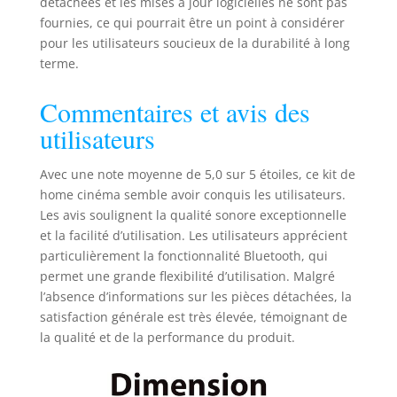
détachées et les mises à jour logicielles ne sont pas
parleurs stéréo mi-
fournies, ce qui pourrait être un point à considérer
basses encastrés
pour une
pour les utilisateurs soucieux de la durabilité à long
installation simple
terme.
et facile dans le
mur/au plafond. Le
Commentaires et avis des
produit dispose
utilisateurs
d'une bobine
acoustique haute
température de 2,5
Avec une note moyenne de 5,0 sur 5 étoiles, ce kit de
cm pour produire
home cinéma semble avoir conquis les utilisateurs.
un son puissant et
Les avis soulignent la qualité sonore exceptionnelle
riche ou une
et la facilité d’utilisation. Les utilisateurs apprécient
musique de fond
particulièrement la fonctionnalité Bluetooth, qui
silencieuse
permet une grande flexibilité d’utilisation. Malgré
l’absence d’informations sur les pièces détachées, la
satisfaction générale est très élevée, témoignant de
la qualité et de la performance du produit.