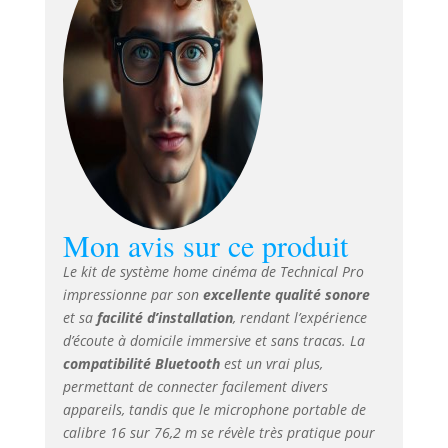
acoustique home
cinéma avec
télécommande. Le
récepteur
Bluetooth
Technical Pro est
compatible avec
Bluetooth avec une
portée sans fil de 9
m et fonctionne
avec les derniers
appareils
Mon avis sur ce produit
d'aujourd'hui, y
Le kit de système home cinéma de Technical Pro
compris
impressionne par son
excellente qualité sonore
smartphone, iPad,
tablette, iPhone et
et sa
facilité d’installation
, rendant l’expérience
ordinateur
d’écoute à domicile immersive et sans tracas. La
portable, avec un
compatibilité Bluetooth
est un vrai plus,
appairage de
permettant de connecter facilement divers
récepteur sans
appareils, tandis que le microphone portable de
tracas Le dispositif
calibre 16 sur 76,2 m se révèle très pratique pour
d'amplification du