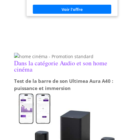
enceintes Bluetooth modulables de 20W RMS au
total, utilisables ensemble ou séparément pour
une expérience sonore personnalisée
CONNECTIVITÉ : Wi-Fi 6 bi-bande et Bluetooth 5.1
intégrés, compatible Miracast/AirPlay, avec ports
USB et micro SD pour une connexion polyvalente
PORTABILITÉ : Design compact avec batteries
intégrées dans le projecteur et les enceintes pour
une utilisation mobile sans fil Autofocus &
Keystone automatique ±45° (horizontal & vertical)
pour un réglage instantané et précis.
Dans la catégorie Audio et son home
cinéma
Test de la barre de son Ultimea Aura A40 :
puissance et immersion