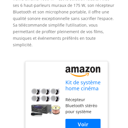
ses 6 haut-parleurs muraux de 175 W, son récepteur
Bluetooth et son microphone portable, il offre une
qualité sonore exceptionnelle sans sacrifier l’espace.
Sa télécommande simplifie l’utilisation, vous
permettant de profiter pleinement de vos films,
musiques et événements préférés en toute
simplicité.
Kit de système
home cinéma
1000 W avec
Récepteur
récepteur
Bluetooth stéréo
Bluetooth avec
pour système
6 haut-parleurs
home cinéma vous
muraux de 175
offre une
W chacun et