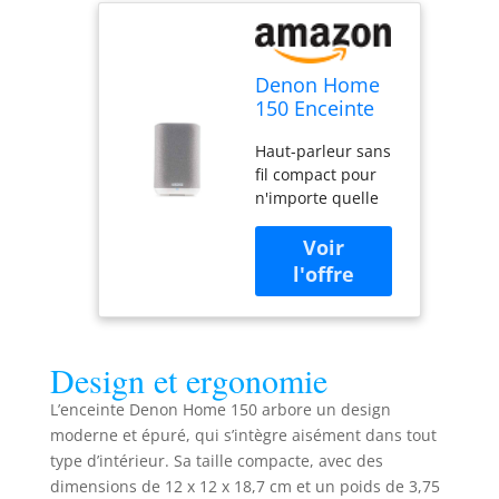
Denon Home
150 Enceinte
Multiroom HiFi
Haut-parleur sans
avec HEOS, Wi-
fil compact pour
FI, Bluetooth,
n'importe quelle
USB, AirPlay 2,
pièce Qualité
Audio Haute
Denon Sound
Résolution -
Options de
Blanc
diffusion étendues
3 touches de
sélection rapide
pour vos stations
Design et ergonomie
préférées
Commande vocale
L’enceinte Denon Home 150 arbore un design
: compatible avec
moderne et épuré, qui s’intègre aisément dans tout
Amazon Alexa,
type d’intérieur. Sa taille compacte, avec des
Google Assistant et
dimensions de 12 x 12 x 18,7 cm et un poids de 3,75