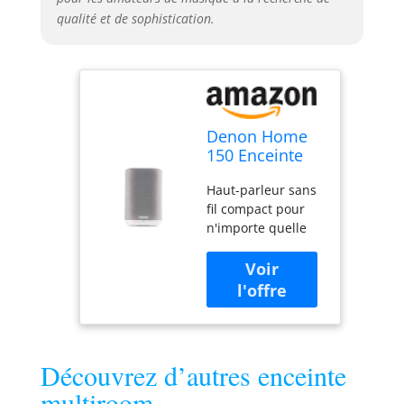
qualité et de sophistication.
Denon Home
150 Enceinte
Multiroom HiFi
Haut-parleur sans
avec HEOS, Wi-
fil compact pour
FI, Bluetooth,
n'importe quelle
USB, AirPlay 2,
pièce Qualité
Audio Haute
Denon Sound
Résolution -
Options de
Blanc
diffusion étendues
3 touches de
sélection rapide
pour vos stations
Découvrez d’autres enceinte
préférées
multiroom
Commande vocale