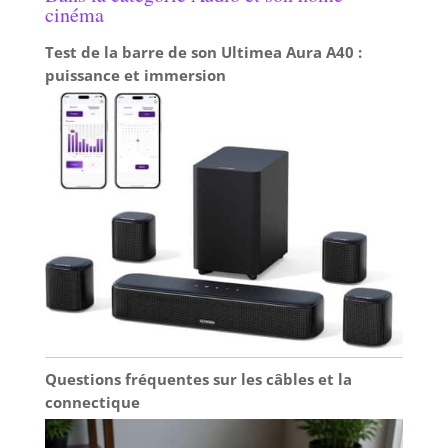
définition. Convient aussi bien aux installations
cinéma
domestiques qu’aux lieux publics.
Test de la barre de son Ultimea Aura A40 :
puissance et immersion
Questions fréquentes sur les câbles et la
connectique