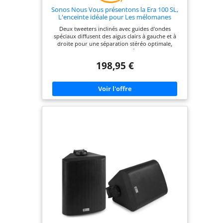
Sonos Nous Vous présentons la Era 100 SL,
L'enceinte idéale pour Les mélomanes
(Blanc)
Deux tweeters inclinés avec guides d'ondes
spéciaux diffusent des aigus clairs à gauche et à
droite pour une séparation stéréo optimale,
tandis qu'un haut-parleur médium puissant
assure des basses profondes Profitez du son riche
198,95 €
de Sonos à un prix plus abordable; que ce soit
votre première ou votre cinquième enceinte, l'Era
100 SL vous offre une expérience d'écoute encore
meilleure Diffusez vos services préférés via Wi-Fi;
connectez un appareil Bluetooth en quelques
secondes; branchez une platine vinyle ou une
autre source audio via la prise d'entrée ligne.¹
Découvrez un son incroyable en quelques minutes
seulement; il suffit de brancher l'appareil, de
connecter votre smartphone ou votre tablette au
Wi-Fi et d'ouvrir l'application Sonos Profitez d'un
son optimal, quel que soit l'emplacement de votre
enceinte; trueplay utilise les microphones de votre
iPhone ou iPad pour adapter le son à l'acoustique
spécifique de votre intérieur