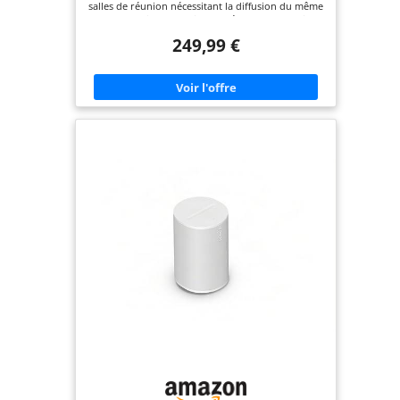
salles de réunion nécessitant la diffusion du même
son sur plusieurs enceintes. Idéal pour la musique
d’ambiance, le son TV et les contenus vocaux, avec
249,99 €
une couverture homogène. 【Latence ultra-faible
inférieure à 30 ms】Assure une lecture
parfaitement synchronisée avec moins de 30 ms
de latence, pour un rendu audio-vidéo naturel
sans écho ni décalage. 【Installation simple sans
application】Connectez l’émetteur à un téléviseur,
smartphone ou ordinateur via optique, AUX ou
Bluetooth. Allumez et écoutez – aucune
application requise. 【Non compatible avec
enceintes Bluetooth classiques】Fonctionne
uniquement avec des enceintes Avantree 2.4G
compatibles. Les enceintes Bluetooth standards ne
sont pas prises en charge afin de garantir stabilité
et synchronisation. 【Entrée microphone limitée】
Non compatible avec microphones USB, XLR
directs ou casques TRRS 3,5 mm. Nécessite une
sortie niveau ligne (TRS 3,5 mm ou RCA) depuis un
micro amplifié, un récepteur sans fil ou une table
de mixage.