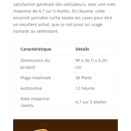
connexion
satisfaction générale des utilisateurs, avec une note
Bluetooth 5.3 pour
moyenne de 4,7 sur 5 étoiles. En résumé, cette
rester connectée
enceinte portable coche toutes les cases pour être
dans un rayon de 9
un excellent achat, que ce soit pour un usage
mètres. Jumelez
nomade ou sédentaire.
plusieurs appareils
grâce à la
technologie
Caractéristique
Détails
multipoint
EMPORTEZ VOTRE
Dimensions du
9P x 20,1l x 5,2H
SON STÉRÉO :
produit
cm
boostez vos
aventures avec
Plage maximale
30 Pieds
plus de son, en
associant deux
Autonomie
12 heures
enceintes Bose
Note moyenne
Soundlink
4,7 sur 5 étoiles
clients
compatibles.
Choisissez le Mode
stéréo pour les
canaux gauche et
droit ou le Mode