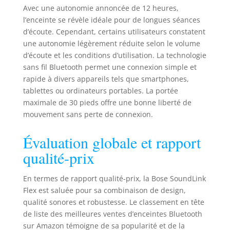
indice de
Avec une autonomie annoncée de 12 heures,
protection IP67,
l’enceinte se révèle idéale pour de longues séances
cette enceinte
d’écoute. Cependant, certains utilisateurs constatent
résistante est
une autonomie légèrement réduite selon le volume
étanche à l’eau et à
d’écoute et les conditions d’utilisation. La technologie
la poussière. Elle
sans fil Bluetooth permet une connexion simple et
est recouverte
rapide à divers appareils tels que smartphones,
d’une coque
tablettes ou ordinateurs portables. La portée
robuste et
maximale de 30 pieds offre une bonne liberté de
siliconée pour
résister aux
mouvement sans perte de connexion.
chutes, aux chocs
et à la rouille
Évaluation globale et rapport
RESTEZ
qualité-prix
CONNECTÉ(E) AVEC
LA CONNEXION
BLUETOOTH 5.3
En termes de rapport qualité-prix, la Bose SoundLink
AVANCÉE : cette
Flex est saluée pour sa combinaison de design,
enceinte
qualité sonores et robustesse. Le classement en tête
d’extérieur
de liste des meilleures ventes d’enceintes Bluetooth
portable utilise la
sur Amazon témoigne de sa popularité et de la