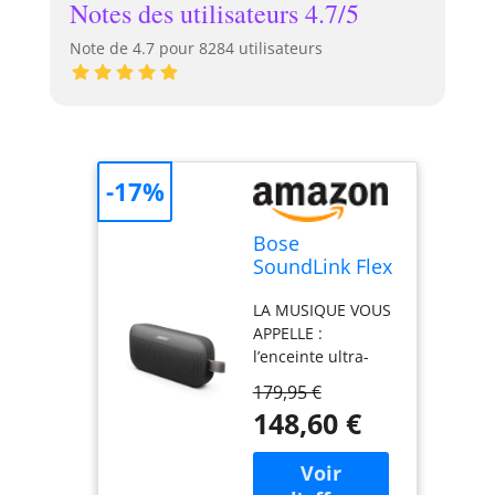
Notes des utilisateurs 4.7/5
Note de 4.7 pour 8284 utilisateurs
-17%
Bose
SoundLink Flex
(2e génération)
LA MUSIQUE VOUS
Enceinte
APPELLE :
Bluetooth,
l’enceinte ultra-
Enceinte
portable Bluetooth
d’extérieur
179,95 €
Bose SoundLink
ultra-portable
148,60 €
Flex (2e
avec son haute
génération) offre
fidélité, 12
un son ample et
heures