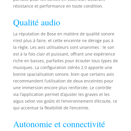
clair et équilibré,
résistance et performance en toute condition.
et des basses
profondes UNE
Qualité audio
ENCEINTE ULTRA-
PORTABLE, AVEC
La réputation de Bose en matière de qualité sonore
UNE AUTONOMIE
n’est plus à faire, et cette enceinte ne déroge pas à
EXCEPTIONNELLE :
la règle. Les avis utilisateurs sont unanimes : le son
tient dans la main
est à la fois clair et puissant, offrant une expérience
ou peut être
accrochée à un sac
riche en basses, parfaites pour écouter tous types de
avec sa lanière. Et
musiques. La configuration stéréo 2.0 apporte une
avec 12 heures
bonne spacialisation sonore, bien que certains avis
d’autonomie*,
recommandent l’utilisation de deux enceintes pour
amusez-vous sans
une immersion encore plus renforcée. Le contrôle
suveiller l’heure
via l’application permet d’ajuster les graves et les
avec cette enceinte
aigus selon vos goûts et l’environnement d’écoute, ce
à batterie
qui accentue la flexibilité de l’enceinte.
puissante UN
LANCER, UNE
Autonomie et connectivité
CHUTE, TOUT LUI
VA : dotée d’un