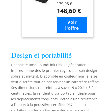
portable Bluetooth
d’extérieur
179,95 €
Bose SoundLink
ultra-portable
148,60 €
Flex (2e
avec son haute
génération) offre
fidélité, 12
un son ample et
heures
puissant dans un
d’autonomie,
format compact,
Enceinte
idéal pour
résistante
partager de la
étanche à l’eau
musique et de
et à la
Design et portabilité
bons moments
poussière, Noir
partout dans le
monde UN SON
L’enceinte Bose SoundLink Flex 2e génération
QUI VOUS FAIT
impressionne dès le premier regard par son design
VOYAGER : facile à
sobre et élégant. Disponible en couleur noir, elle se
transporter,
veut discrète tout en conservant un caractère raffiné.
profitez de
Ses dimensions restreintes, à savoir 9 x 20,1 x 5,2
l’incroyable
centimètres, la rendent ultra-portable, idéale pour
puissance de cette
les déplacements fréquents. Dotée d’une résistance
enceinte portable
à l’eau et à la poussière certifiée IP67, elle est
Bluetooth avec un
son haute fidélité,
parfaite pour les sorties en extérieur, assurant