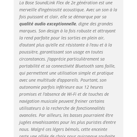
La Bose SoundLink Flex de 2e génération est une
UNE AUTONOMIE
merveille d’ingéniosité acoustique. Avec un son à la
EXCEPTIONNELLE :
fois puissant et clair, elle se démarque par sa
tient dans la main
ou peut être
qualité audio exceptionnelle
, digne des grandes
accrochée à un sac
marques. Son design à la fois robuste et attrayant
avec sa lanière. Et
la rend parfaite pour les sorties en plein air,
avec 12 heures
d’autant plus qu’elle est résistante à l’eau et à la
d’autonomie*,
poussière, garantissant son usage en toutes
amusez-vous sans
circonstances. J’apprécie particulièrement sa
suveiller l’heure
portabilité et sa connectivité Bluetooth sans faille,
avec cette enceinte
qui permettent une utilisation simple et pratique
à batterie
avec une multitude d’appareils. Pourtant, son
puissante UN
autonomie parfois inférieure aux 12 heures
LANCER, UNE
promises et l’absence de Wi-Fi et de touches de
CHUTE, TOUT LUI
VA : dotée d’un
navigation musicale peuvent freiner certains
indice de
utilisateurs à la recherche de fonctionnalités
protection IP67,
avancées. Par ailleurs, les basses pourraient être
cette enceinte
jugées envahissantes pour les plus puristes d’entre
résistante est
nous. Malgré ces légers bémols, cette enceinte
étanche à l’eau et à
reste une alliée de choix pour quiconque souhaite