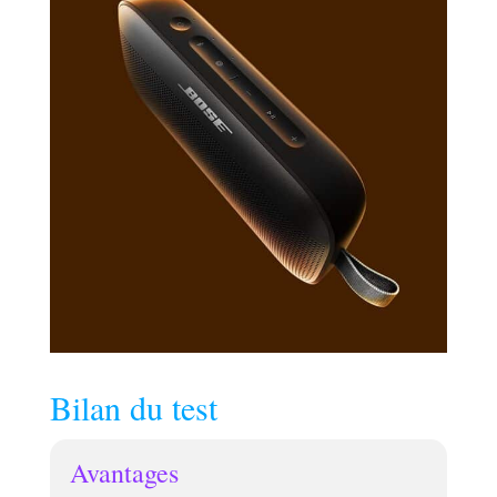
Soirée pour un son
encore plus ample
et puissant
FONCTIONNE
DANS TOUTES LES
POSITIONS :
verticale,
horizontale,
suspendue, cette
enceinte Bluetooth
sans fil utilise la
technologie
PositionIQ pour
capter l’orientation
de l’enceinte et
l’ajuster
automatiquement
Bilan du test
pour obtenir le
meilleur son
possible
Avantages