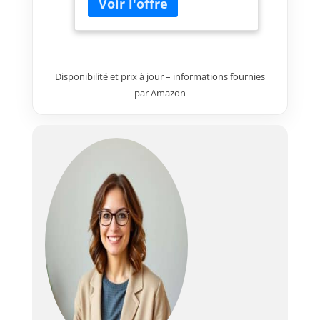
qualité, un son qui vous entoure
et remplit n’importe quel espace
L’Emberton III offre plus de 32
heures d’autonomie en une
seule charge pour écouter vos
Disponibilité et prix à jour – informations fournies
musiques préférées, encore et
par Amazon
encore L’Emberton III de
Marshall incarne l’esprit de la
route, avec une robustesse qui
se moque de la poussière et de
la pluie La musique est une
priorité, mais la vie n’est pas un
long fleuve tranquille. C’est
pourquoi l’Emberton III est
dotée d’un microphone intégré
pour parler librement et être
bien entendu