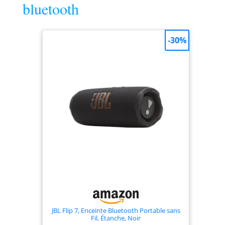
bluetooth
la pluie La musique est une
priorité, mais la vie n’est pas un
long fleuve tranquille. C’est
pourquoi l’Emberton III est
-30%
dotée d’un microphone intégré
pour parler librement et être
bien entendu
JBL Flip 7, Enceinte Bluetooth Portable sans
Fil, Étanche, Noir