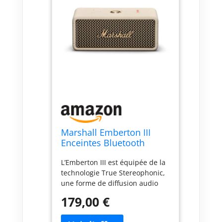
Marshall Emberton III
Enceintes Bluetooth
Portables, sans Fil, IP67
L’Emberton III est équipée de la
Résistant à la Poussière
technologie True Stereophonic,
et à l'eau, Plus de 32
une forme de diffusion audio
Heures de Lecture,
multidirectionnelle propre à
Charge Rapide - Crème
179,00 €
Marshall. Faites l’expérience
d’un son spatial et binaural de