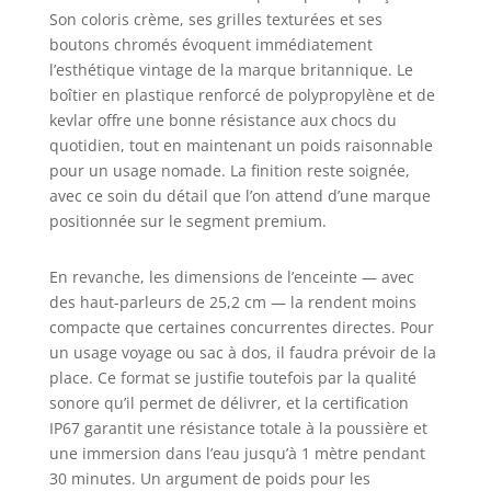
et encore
Son coloris crème, ses grilles texturées et ses
L’Emberton III de
boutons chromés évoquent immédiatement
Marshall incarne
l’esthétique vintage de la marque britannique. Le
l’esprit de la route,
boîtier en plastique renforcé de polypropylène et de
avec une
kevlar offre une bonne résistance aux chocs du
robustesse qui se
quotidien, tout en maintenant un poids raisonnable
moque de la
pour un usage nomade. La finition reste soignée,
poussière et de la
avec ce soin du détail que l’on attend d’une marque
pluie La musique
positionnée sur le segment premium.
est une priorité,
mais la vie n’est
pas un long fleuve
En revanche, les dimensions de l’enceinte — avec
tranquille. C’est
des haut-parleurs de 25,2 cm — la rendent moins
pourquoi
compacte que certaines concurrentes directes. Pour
l’Emberton III est
un usage voyage ou sac à dos, il faudra prévoir de la
dotée d’un
place. Ce format se justifie toutefois par la qualité
microphone
sonore qu’il permet de délivrer, et la certification
intégré pour
IP67 garantit une résistance totale à la poussière et
parler librement et
être bien entendu
une immersion dans l’eau jusqu’à 1 mètre pendant
30 minutes. Un argument de poids pour les