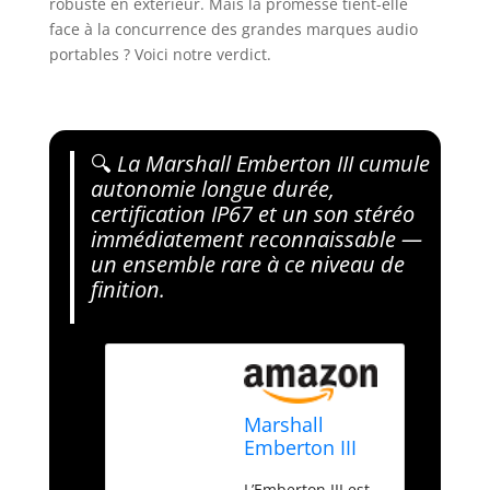
robuste en extérieur. Mais la promesse tient-elle
face à la concurrence des grandes marques audio
portables ? Voici notre verdict.
🔍
La Marshall Emberton III cumule
autonomie longue durée,
certification IP67 et un son stéréo
immédiatement reconnaissable —
un ensemble rare à ce niveau de
finition.
Marshall
Emberton III
Enceintes
L’Emberton III est