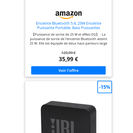
Enceinte Bluetooth 5.4, 25W Enceinte
Puissante Portable, Bass Puissantes
【Puissance de sortie de 25 W et effets EQ】 : La
puissance de sortie de l'enceinte Bluetooth atteint
25 W. Elle est équipée de deux haut-parleurs large
bande indépendants de 52 mm, capables de
129,99 €
couvrir un espace allant jusqu'à 100 m², vous
offrant ainsi un son stéréo HIFI clair. Un
35,99 €
microphone intégré permet de passer des appels
en mains libres. Deux modes d'égaliseur
professionnels sont proposés : un mode graves
puissant et dynamique, et un mode vocal clair
pour l'extérieur, s'adaptant à différents styles
musicaux et scénarios d'utilisation. 【Autonomie
-15%
de 24 heures】 : L'enceinte dispose d'une batterie
de 4000 mAh. Avec l'éclairage éteint et à faible
volume, elle peut diffuser de la musique en
continu pendant 24 heures. En l'absence de
connexion Bluetooth pendant 10 minutes, elle
s'éteint automatiquement, ce qui permet
d'économiser l'énergie. Lorsque la batterie est
faible, un signal sonore se déclenche ; si le niveau
est trop bas, l'enceinte s'éteint automatiquement.
Le port de charge rapide USB-C permet une
charge complète en seulement 4 heures. Une fois