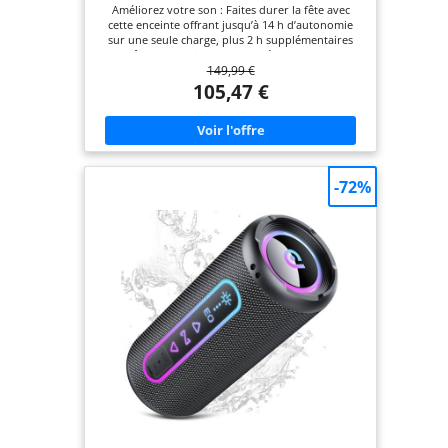
Améliorez votre son : Faites durer la fête avec
cette enceinte offrant jusqu’à 14 h d’autonomie
sur une seule charge, plus 2 h supplémentaires
grâce au Playtime Boost ; idéale pour une
149,99 €
utilisation en intérieur comme en extérieur Un
son puissant : Profitez de basses percutantes et
105,47 €
d’aigus cristallins grâce au nouveau design dôme ;
l'IA Sound Boost optimise les performances
acoustiques pour un son clair et sans distorsion
Conçue pour le fun : Faites tomber la JBL Flip 7
jusqu’à 1 mètre, emmenez-la sous la douche ou
exposez-la à la poussière, l’ambiance ne s’arrête
-72%
jamais Emportez-la partout : Des fêtes sur la plage
aux soirées cosy, la JBL Flip 7 transforme chaque
moment en expérience inoubliable ; boostez votre
son en la connectant à plusieurs enceintes
compatibles Auracast Personnalisable et portable :
Le système PushLock propose des accessoires
interchangeables, vous permettant de fixer,
suspendre ou transporter votre enceinte à la main
; une sangle et un mousqueton sont inclus