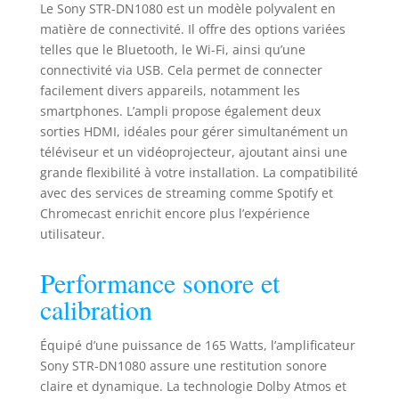
Le Sony STR-DN1080 est un modèle polyvalent en
versatile : jouez
votre contenu
matière de connectivité. Il offre des options variées
depuis une large
telles que le Bluetooth, le Wi-Fi, ainsi qu’une
variété de sources
connectivité via USB. Cela permet de connecter
grâce au HDMI
facilement divers appareils, notamment les
in/out (6/2), USB,
smartphones. L’ampli propose également deux
Bluetooth/NFC,
sorties HDMI, idéales pour gérer simultanément un
Chromecast
téléviseur et un vidéoprojecteur, ajoutant ainsi une
intégré, Spotify
grande flexibilité à votre installation. La compatibilité
Connect, Multi-
avec des services de streaming comme Spotify et
room Canal
Chromecast enrichit encore plus l’expérience
prédéfini
(FM/AM):TTL30
utilisateur.
(30/-)
Consommation
Performance sonore et
électrique (mode
calibration
veille): 0,4 W
Nombre de canaux
Équipé d’une puissance de 165 Watts, l’amplificateur
:décodables 7ch +
Phantom 2ch
Sony STR-DN1080 assure une restitution sonore
claire et dynamique. La technologie Dolby Atmos et