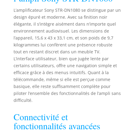
Dolby Atmos, Dolby
L’amplificateur Sony STR-DN1080 se distingue par un
Digital, Dolby Dual
design épuré et moderne. Avec sa finition noir
Mono, DTS: X, DTS
élégante, il s’intègre aisément dans n’importe quel
HD MA, DTS HD
HR, DTS, DTS-ES
environnement audiovisuel. Les dimensions de
(Matrix6.1 /
l’appareil, 15,6 x 43 x 33,1 cm, et son poids de 9,7
Discrete6.1), DTS
kilogrammes lui confèrent une présence robuste
96/24 Calibration
tout en restant discret dans un meuble TV.
automatique
L’interface utilisateur, bien que jugée lente par
améliorée grâce au
certains utilisateurs, offre une navigation simple et
microphone stéréo
efficace grâce à des menus intuitifs. Quant à la
fourni, prise en
télécommande, même si elle est perçue comme
compte de vos
basique, elle reste suffisamment complète pour
meubles, son
piloter l’ensemble des fonctionnalités de l’ampli sans
surround fantôme
arrière qui simule
difficulté.
2 enceintes
arrières
Connectivité et
supplémentaires
fonctionnalités avancées
pour un son en
7.1.2 Solution