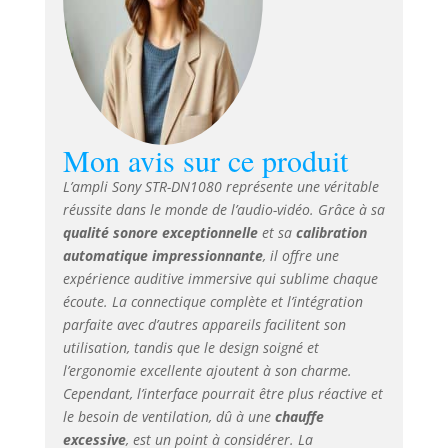
(Matrix6.1 /
Discrete6.1), DTS
96/24 Calibration
automatique
améliorée grâce au
microphone stéréo
fourni, prise en
compte de vos
Mon avis sur ce produit
meubles, son
L’ampli Sony STR-DN1080 représente une véritable
surround fantôme
réussite dans le monde de l’audio-vidéo. Grâce à sa
arrière qui simule
2 enceintes
qualité sonore exceptionnelle
et sa
calibration
arrières
automatique impressionnante
, il offre une
supplémentaires
expérience auditive immersive qui sublime chaque
pour un son en
écoute. La connectique complète et l’intégration
7.1.2 Solution
parfaite avec d’autres appareils facilitent son
versatile : jouez
utilisation, tandis que le design soigné et
votre contenu
l’ergonomie excellente ajoutent à son charme.
depuis une large
Cependant, l’interface pourrait être plus réactive et
variété de sources
le besoin de ventilation, dû à une
chauffe
grâce au HDMI
excessive
, est un point à considérer. La
in/out (6/2), USB,