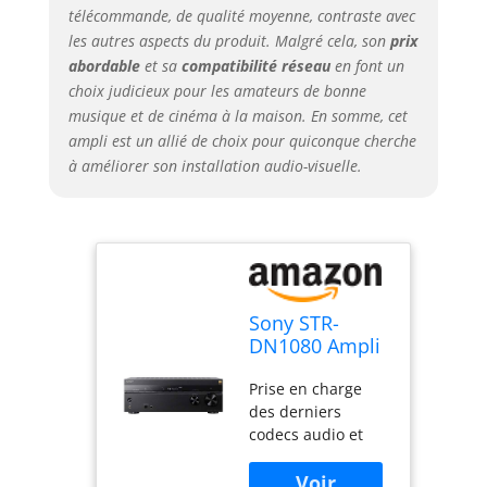
télécommande, de qualité moyenne, contraste avec
Bluetooth/NFC,
Chromecast
les autres aspects du produit. Malgré cela, son
prix
intégré, Spotify
abordable
et sa
compatibilité réseau
en font un
Connect, Multi-
choix judicieux pour les amateurs de bonne
room Canal
musique et de cinéma à la maison. En somme, cet
prédéfini
ampli est un allié de choix pour quiconque cherche
(FM/AM):TTL30
à améliorer son installation audio-visuelle.
(30/-)
Consommation
électrique (mode
veille): 0,4 W
Nombre de canaux
:décodables 7ch +
Phantom 2ch
Sony STR-
DN1080 Ampli
7.2 4K UHD
Prise en charge
Audio-Vidéo
des derniers
avec Dolby
codecs audio et
Atmos/Multi-
vidéo : Dolby
Room Noir
ATMOS et DTS:X,