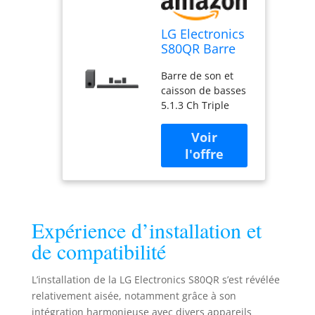
LG Electronics
S80QR Barre
de son 5.1.3
Barre de son et
canaux avec
caisson de basses
caisson de
5.1.3 Ch Triple
basses sans fil
canaux Dolby
et haut-parleur
Atmos/DTS: X/IMAX
arrière
AMÉLIORÉ
Calibrage de pièce
Meridian & AI
Audio haute
résolution
Expérience d’installation et
de compatibilité
L’installation de la LG Electronics S80QR s’est révélée
relativement aisée, notamment grâce à son
intégration harmonieuse avec divers appareils