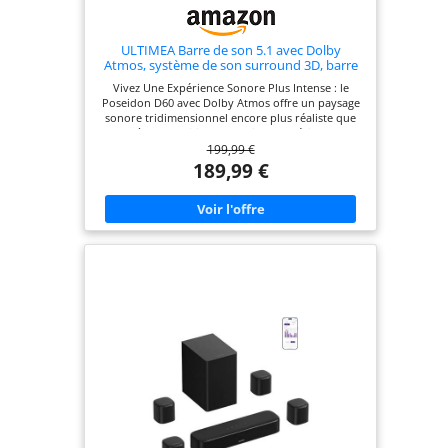
ULTIMEA Barre de son 5.1 avec Dolby
Atmos, système de son surround 3D, barre
de son pour TV avec caisson de basses, 2
Vivez Une Expérience Sonore Plus Intense : le
haut-parleurs arrière, barre de son
Poseidon D60 avec Dolby Atmos offre un paysage
Bluetooth 5.3 avec basses réglables,
sonore tridimensionnel encore plus réaliste que
Poseidon
les systèmes traditionnels. Faites l'expérience d'un
199,99 €
son qui se déplace librement dans un espace 3D et
qui permet une immersion plus profonde dans
189,99 €
l'histoire. Dialogues Cristallins et Son Surround 3D
: la barre de son dispose de trois canaux sonores
principaux, de deux haut-parleurs surround et
d'un subwoofer pour un véritable son surround
5.1. Grâce à la technologie Dolby Atmos, la source
sonore est localisée avec précision et vous
enveloppe sous tous les angles. Son Surround
Personnalisable : les deux haut-parleurs surround
sont dotés d'un câble d'extension de 6 mètres et
sont réglables en fonction des goûts personnels et
de l'agencement de la pièce. Le résultat est une
expérience sonore individuelle et intense.
Décodage Avancé avec Dolby Atmos : le Poseidon
D60 est compatible avec les Blu-ray et les services
de streaming comme Netflix et Prime Video. La
technologie BassMAX d'Ultimea permet d'obtenir
des fréquences basses et des basses réglables
pour un son pulsatif. Qualité Sonore Supérieure