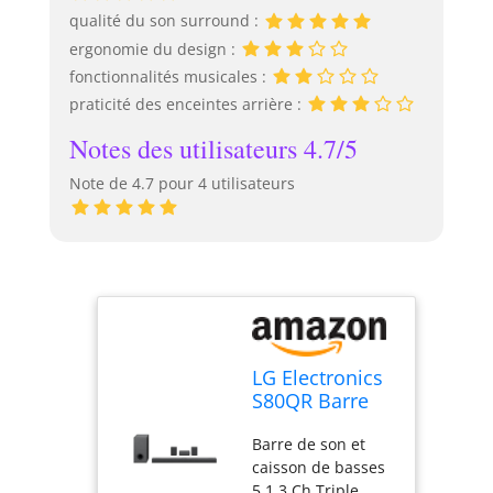
qualité du son surround :
ergonomie du design :
fonctionnalités musicales :
praticité des enceintes arrière :
Notes des utilisateurs 4.7/5
Note de 4.7 pour 4 utilisateurs
LG Electronics
S80QR Barre
de son 5.1.3
Barre de son et
canaux avec
caisson de basses
caisson de
5.1.3 Ch Triple