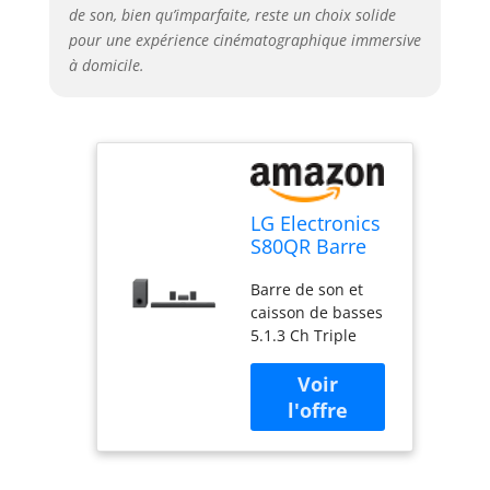
de son, bien qu’imparfaite, reste un choix solide
pour une expérience cinématographique immersive
à domicile.
LG Electronics
S80QR Barre
de son 5.1.3
Barre de son et
canaux avec
caisson de basses
caisson de
5.1.3 Ch Triple
basses sans fil
canaux Dolby
et haut-parleur
Atmos/DTS: X/IMAX
arrière
AMÉLIORÉ
Calibrage de pièce
Meridian & AI
Audio haute