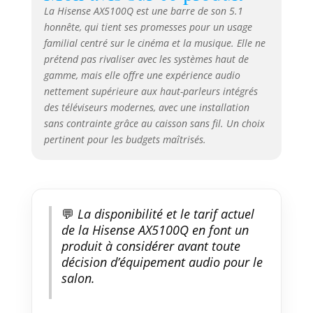
son. Haut-parleurs surround
La Hisense AX5100Q est une barre de son 5.1
arrière semi-sans fil : profitez
honnête, qui tient ses promesses pour un usage
d'un son 3D avec les deux haut-
familial centré sur le cinéma et la musique. Elle ne
parleurs surround arrière dans
prétend pas rivaliser avec les systèmes haut de
le mélange. Les deux haut-
gamme, mais elle offre une expérience audio
parleurs arrière offrent un son
nettement supérieure aux haut-parleurs intégrés
par derrière pour un véritable
des téléviseurs modernes, avec une installation
son surround.
sans contrainte grâce au caisson sans fil. Un choix
pertinent pour les budgets maîtrisés.
💬
La disponibilité et le tarif actuel
de la Hisense AX5100Q en font un
produit à considérer avant toute
décision d’équipement audio pour le
salon.