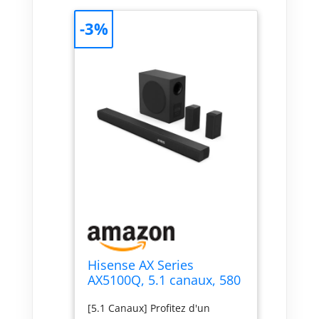
-3%
Hisense AX Series
AX5100Q, 5.1 canaux, 580
W, Caisson de Basses
[5.1 Canaux] Profitez d'un
sans Fil de 16,5 cm