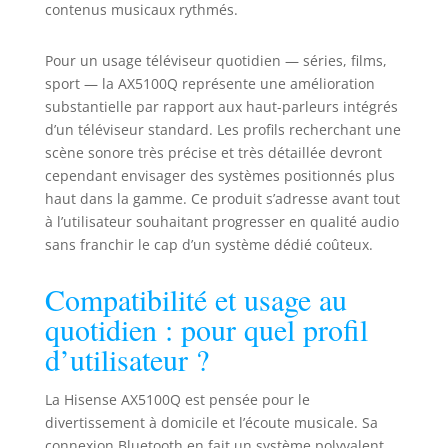
contenus musicaux rythmés.
parleurs surround
arrière dans le
Pour un usage téléviseur quotidien — séries, films,
mélange. Les deux
haut-parleurs
sport — la AX5100Q représente une amélioration
arrière offrent un
substantielle par rapport aux haut-parleurs intégrés
son par derrière
d’un téléviseur standard. Les profils recherchant une
pour un véritable
scène sonore très précise et très détaillée devront
son surround.
cependant envisager des systèmes positionnés plus
haut dans la gamme. Ce produit s’adresse avant tout
à l’utilisateur souhaitant progresser en qualité audio
sans franchir le cap d’un système dédié coûteux.
Compatibilité et usage au
quotidien : pour quel profil
d’utilisateur ?
La Hisense AX5100Q est pensée pour le
divertissement à domicile et l’écoute musicale. Sa
connexion Bluetooth en fait un système polyvalent,