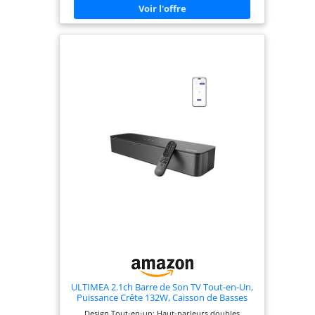
streaming : Écoutez votre musique en streaming
sans fil grâce au Bluetooth intégré depuis
n'importe quel appareil mobile et profitez de
basses riches et profondes Configuration simple :
La connexion HDMI ARC par câble unique ou la
connexion optique permettent une expérience
utilisateur intuitive pour profiter simplement de
dialogues et de films d'une clarté exceptionnelle
Contenu de la boîte : 1 x JBL Barre de son SB 510,
1 x Caisson de basses sans fil, 1 x Télécommande
(piles incluses), Câbles d’alimentation (jusqu’à 8
câbles en fonction des régions), 1 x Câble HDMI, 1
x Kit de support mural avec vis
ULTIMEA 2.1ch Barre de Son TV Tout-en-Un,
Puissance Crête 132W, Caisson de Basses
Intégré, Barre de Son PC/Jeux, App Contrôle,
Design Tout-en-un: Haut-parleurs doubles