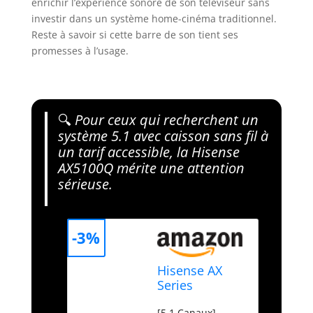
enrichir l’expérience sonore de son téléviseur sans
investir dans un système home-cinéma traditionnel.
Reste à savoir si cette barre de son tient ses
promesses à l’usage.
🔍
Pour ceux qui recherchent un
système 5.1 avec caisson sans fil à
un tarif accessible, la Hisense
AX5100Q mérite une attention
sérieuse.
-3%
Hisense AX
Series
AX5100Q, 5.1
[5.1 Canaux]