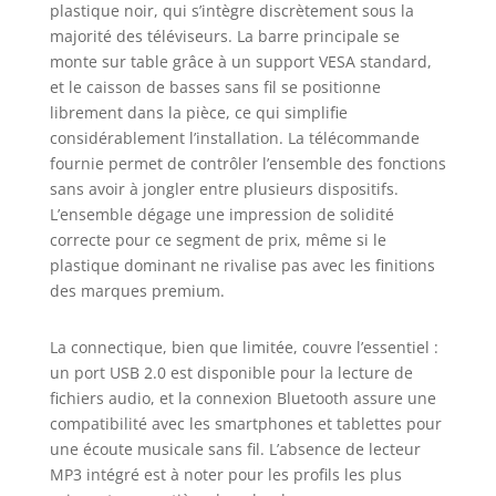
plastique noir, qui s’intègre discrètement sous la
W. Remplissez la
majorité des téléviseurs. La barre principale se
pièce de son et
plongez plus
monte sur table grâce à un support VESA standard,
profondément
et le caisson de basses sans fil se positionne
dans l'expérience.
librement dans la pièce, ce qui simplifie
Soyons bruyants
considérablement l’installation. La télécommande
avec. [Dolby
fournie permet de contrôler l’ensemble des fonctions
Atmos et DTS : X]
sans avoir à jongler entre plusieurs dispositifs.
Écoutez et
L’ensemble dégage une impression de solidité
ressentez plus
correcte pour ce segment de prix, même si le
avec le son DTS:X
plastique dominant ne rivalise pas avec les finitions
et Dolby Atmos.
des marques premium.
Les sons viennent
de toutes les
directions, pour
La connectique, bien que limitée, couvre l’essentiel :
vous entourer et
un port USB 2.0 est disponible pour la lecture de
vous plonger dans
fichiers audio, et la connexion Bluetooth assure une
l'action. [Caisson
compatibilité avec les smartphones et tablettes pour
de basses sans fil
une écoute musicale sans fil. L’absence de lecteur
de 16,5 cm inclus]
MP3 intégré est à noter pour les profils les plus
Ce caisson de