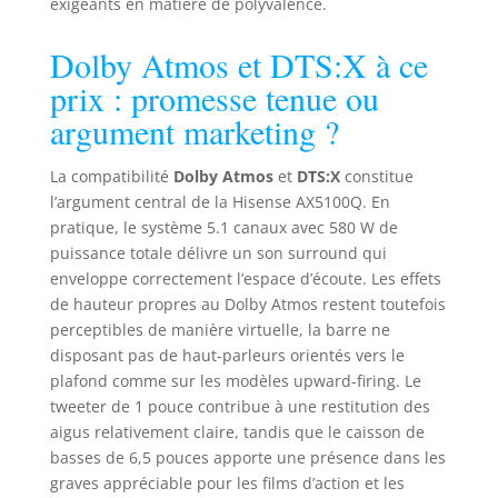
exigeants en matière de polyvalence.
basses sans fil
augmente l'impact
Dolby Atmos et DTS:X à ce
de tout ce que
vous regardez et
prix : promesse tenue ou
écoutez. Profitez
argument marketing ?
des explosions en
plein essor et des
battements les
La compatibilité
Dolby Atmos
et
DTS:X
constitue
plus profonds que
l’argument central de la Hisense AX5100Q. En
vous ayez jamais
pratique, le système 5.1 canaux avec 580 W de
entendus sans
puissance totale délivre un son surround qui
distorsion. Et il
enveloppe correctement l’espace d’écoute. Les effets
peut être placé
de hauteur propres au Dolby Atmos restent toutefois
hors de vue grâce
perceptibles de manière virtuelle, la barre ne
à une connexion
disposant pas de haut-parleurs orientés vers le
sans fil à la barre
de son. Haut-
plafond comme sur les modèles upward-firing. Le
parleurs surround
tweeter de 1 pouce contribue à une restitution des
arrière semi-sans
aigus relativement claire, tandis que le caisson de
fil : profitez d'un
basses de 6,5 pouces apporte une présence dans les
son 3D avec les
graves appréciable pour les films d’action et les
deux haut-