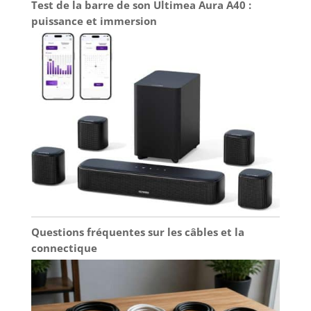
la puissance combinée de Dolby Digital Plus 7.1 et
Test de la barre de son Ultimea Aura A40 :
de la technologie DTS Virtual:X qui crée une
puissance et immersion
expérience de son surround virtuelle du sol au
plafond qui vous donne l'impression d'être
vraiment là.
Questions fréquentes sur les câbles et la
connectique