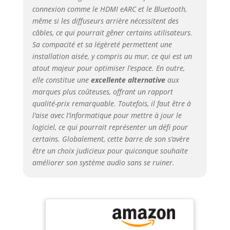
son 3D réaliste qui
connexion comme le HDMI eARC et le Bluetooth,
vous enveloppe
même si les diffuseurs arrière nécessitent des
dans une ambiance
câbles, ce qui pourrait gêner certains utilisateurs.
cinématographique.
Sa compacité et sa légèreté permettent une
Idéal pour le home
installation aisée, y compris au mur, ce qui est un
cinéma, il
transforme chaque
atout majeur pour optimiser l’espace. En outre,
film et morceau en
elle constitue une
excellente alternative
aux
une expérience
marques plus coûteuses, offrant un rapport
captivante. HXS
qualité-prix remarquable. Toutefois, il faut être à
Processing -
l’aise avec l’informatique pour mettre à jour le
Dialogue cristallin et
logiciel, ce qui pourrait représenter un défi pour
optimisé : Améliorez
certains. Globalement, cette barre de son s’avère
votre expérience
être un choix judicieux pour quiconque souhaite
audio avec HXS
améliorer son système audio sans se ruiner.
Processing
(ClearVoice
Technology) et nos
haut-parleurs
elliptiques avancés,
supérieurs aux
modèles