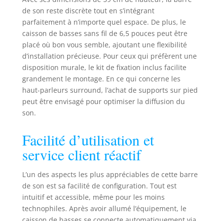
votre expérience
de son reste discrète tout en s’intégrant
audio avec HXS
parfaitement à n’importe quel espace. De plus, le
Processing
caisson de basses sans fil de 6,5 pouces peut être
(ClearVoice
placé où bon vous semble, ajoutant une flexibilité
Technology) et nos
haut-parleurs
d’installation précieuse. Pour ceux qui préfèrent une
elliptiques avancés,
disposition murale, le kit de fixation inclus facilite
supérieurs aux
grandement le montage. En ce qui concerne les
modèles
haut-parleurs surround, l’achat de supports sur pied
traditionnels. Leur
peut être envisagé pour optimiser la diffusion du
design élargit la
son.
diffusion du son,
renforçant basses et
Facilité d’utilisation et
médiums. Avec le
réglage HXS, il offre
service client réactif
une clarté
cinématographique,
L’un des aspects les plus appréciables de cette barre
des basses
de son est sa facilité de configuration. Tout est
profondes et un
intuitif et accessible, même pour les moins
paysage sonore
technophiles. Après avoir allumé l’équipement, le
immersif,
caisson de basses se connecte automatiquement via