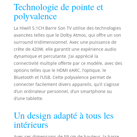
Technologie de pointe et
avec des matériaux
haut de gamme,
polyvalence
optimise la
disposition des
La Hiwill 5.1CH Barre Son TV utilise des technologies
haut-parleurs pour
avancées telles que le Dolby Atmos, qui offre un son
une immersion
surround tridimensionnel. Avec une puissance de
totale. Grâce à Dolby
crête de 420W, elle garantit une expérience audio
Atmos, profitez d’un
son 3D réaliste qui
dynamique et percutante. J’ai apprécié la
vous enveloppe
connectivité multiple offerte par ce modèle, avec des
dans une ambiance
options telles que le HDMI eARC, l’optique, le
cinématographique.
Bluetooth et l’USB. Cette polyvalence permet de
Idéal pour le home
connecter facilement divers appareils, qu’il s’agisse
cinéma, il
d’un ordinateur personnel, d’un smartphone ou
transforme chaque
d’une tablette.
film et morceau en
une expérience
Un design adapté à tous les
captivante. HXS
Processing -
intérieurs
Dialogue cristallin et
optimisé : Améliorez
Avec ses dimensions de 59 cm de hauteur, la barre