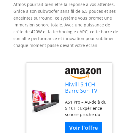
Atmos pourrait bien être la réponse à vos attentes.
Grâce à son subwoofer sans fil de 6,5 pouces et ses
enceintes surround, ce système vous promet une
immersion sonore totale. Avec une puissance de
crête de 420W et la technologie eARC, cette barre de
son allie performance et innovation pour sublimer
chaque moment passé devant votre écran.
Hiwill 5.1CH
Barre Son TV,
Dolby Atmos
A51 Pro – Au-delà du
Barre Son, 6,5"
5.1CH : Expérience
Subwoofer sans
sonore proche du
Fil, 2
7.1CH – L'A51 Pro,
kabelgebundene
avec ses tweeters
Surround-