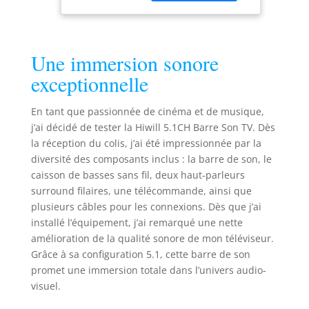
latéraux et central,
Lautsprecher,
élargit la scène
Home Cinéma
sonore pour des
Enceintes
dialogues clairs et
Téléviseur,
Une immersion sonore
un son dynamique.
420W Puissance
Deux enceintes
de Crête, eARC,
exceptionnelle
arrière et un
HiElite A51PRO
subwoofer de 6,5"
En tant que passionnée de cinéma et de musique,
offrent des basses
j’ai décidé de tester la Hiwill 5.1CH Barre Son TV. Dès
profondes pour un
la réception du colis, j’ai été impressionnée par la
son surround
diversité des composants inclus : la barre de son, le
immersif. Remarque
: Un firmware avec
caisson de basses sans fil, deux haut-parleurs
mémoire
surround filaires, une télécommande, ainsi que
personnalisée et
plusieurs câbles pour les connexions. Dès que j’ai
performances
installé l’équipement, j’ai remarqué une nette
améliorées est
amélioration de la qualité sonore de mon téléviseur.
disponible. Plongez
Grâce à sa configuration 5.1, cette barre de son
dans l’univers
promet une immersion totale dans l’univers audio-
sonore avec Dolby
visuel.
Atmos – Ce système
audio avancé, conçu