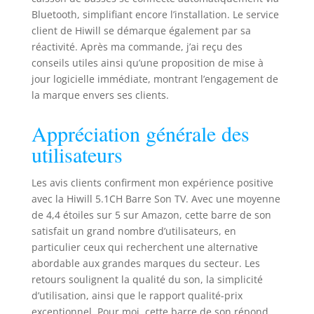
surpassant les
Bluetooth, simplifiant encore l’installation. Le service
systèmes 5.1CH
classiques. Caisson
client de Hiwill se démarque également par sa
de basses sans fil
réactivité. Après ma commande, j’ai reçu des
6,5" amélioré – Une
conseils utiles ainsi qu’une proposition de mise à
puissance de basse
jour logicielle immédiate, montrant l’engagement de
révolutionnaire :
la marque envers ses clients.
Conçu pour des
performances de
Appréciation générale des
basses puissantes,
utilisateurs
le caisson amélioré
de 6,5" atteint 40 Hz,
offrant des basses
Les avis clients confirment mon expérience positive
percutantes et
avec la Hiwill 5.1CH Barre Son TV. Avec une moyenne
précises. Grâce à
de 4,4 étoiles sur 5 sur Amazon, cette barre de son
une amplification
satisfait un grand nombre d’utilisateurs, en
optimisée et un
particulier ceux qui recherchent une alternative
design acoustique
abordable aux grandes marques du secteur. Les
avancé, chaque note
retours soulignent la qualité du son, la simplicité
profonde se ressent
autant qu’elle
d’utilisation, ainsi que le rapport qualité-prix
s’entend. Ajustez les
exceptionnel. Pour moi, cette barre de son répond