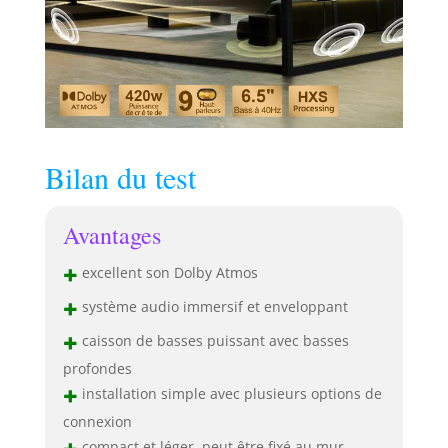
multidimensionnel
et réaliste.
Transformez votre
salon en une salle
de cinéma où
chaque détail prend
vie avec une clarté
et une profondeur
Bilan du test
exceptionnelles.
Avantages
+
excellent son Dolby Atmos
+
système audio immersif et enveloppant
+
caisson de basses puissant avec basses
profondes
+
installation simple avec plusieurs options de
connexion
compact et léger, peut être fixé au mur