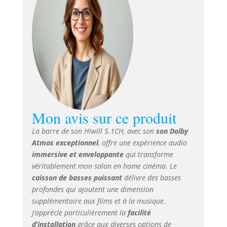
profondes pour un
son surround
immersif. Remarque
: Un firmware avec
mémoire
personnalisée et
performances
améliorées est
disponible. Plongez
dans l’univers
Mon avis sur ce produit
sonore avec Dolby
Atmos – Ce système
La barre de son Hiwill 5.1CH, avec son
son Dolby
audio avancé, conçu
Atmos exceptionnel
, offre une expérience audio
avec des matériaux
immersive et enveloppante
qui transforme
haut de gamme,
véritablement mon salon en home cinéma. Le
optimise la
disposition des
caisson de basses puissant
délivre des basses
haut-parleurs pour
profondes qui ajoutent une dimension
une immersion
supplémentaire aux films et à la musique.
totale. Grâce à Dolby
J’apprécie particulièrement la
facilité
Atmos, profitez d’un
d’installation
grâce aux diverses options de