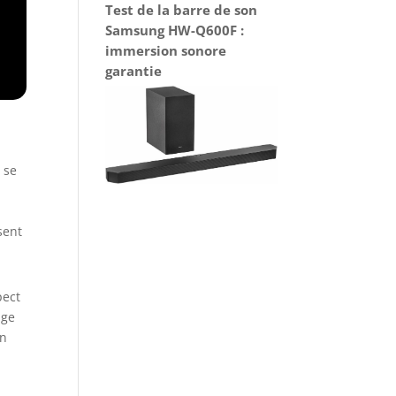
Test de la barre de son
Samsung HW-Q600F :
immersion sonore
garantie
 se
sent
pect
age
on