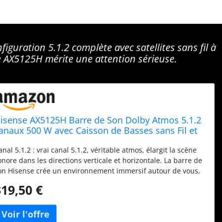
iguration 5.1.2 complète avec satellites sans fil à
se AX5125H mérite une attention sérieuse.
isense AX5125H Barre de Son Dolby Atmos 5.1.2
anaux 500 W avec Caisson de Basses sans Fil et
aut-parleurs arrière sans Fil Turly
anal 5.1.2 : vrai canal 5.1.2, véritable atmos, élargit la scène
onore dans les directions verticale et horizontale. La barre de
on Hisense crée un environnement immersif autour de vous,
ême au-dessus de votre tête. [Véritables haut-parleurs
319,50 €
rrière sans fil] Profitez d'un son 3D avec les deux haut-
arleurs surround arrière sans fil dans le mélange. Les deux
aut-parleurs arrière sans fil offrent un son derrière vous pour