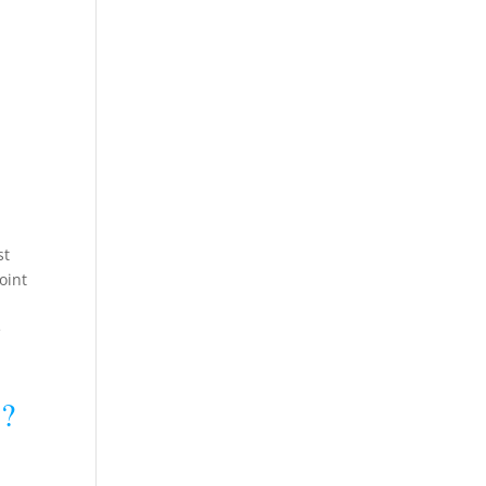
st
oint
e
 ?