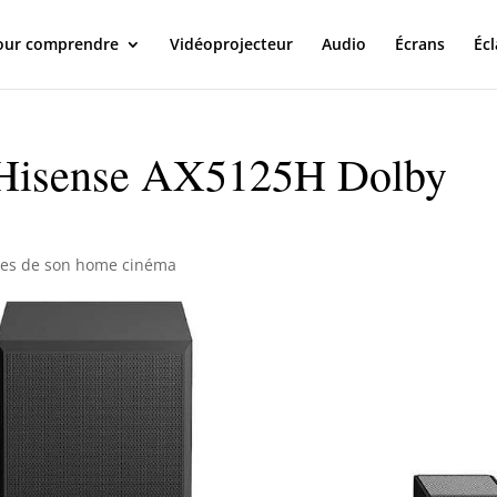
our comprendre
Vidéoprojecteur
Audio
Écrans
Écl
on Hisense AX5125H Dolby
res de son home cinéma