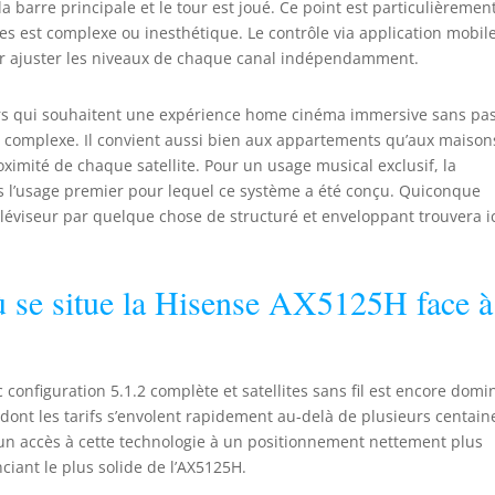
a barre principale et le tour est joué. Ce point est particulièremen
es est complexe ou inesthétique. Le contrôle via application mobil
r ajuster les niveaux de chaque canal indépendamment.
eurs qui souhaitent une expérience home cinéma immersive sans pa
e complexe. Il convient aussi bien aux appartements qu’aux maison
ximité de chaque satellite. Pour un usage musical exclusif, la
as l’usage premier pour lequel ce système a été conçu. Quiconque
léviseur par quelque chose de structuré et enveloppant trouvera i
 se situe la Hisense AX5125H face à
onfiguration 5.1.2 complète et satellites sans fil est encore domi
nt les tarifs s’envolent rapidement au-delà de plusieurs centain
un accès à cette technologie à un positionnement nettement plus
nciant le plus solide de l’AX5125H.