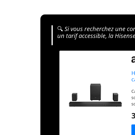
🔍
Si vous recherchez une conf
un tarif accessible, la Hisen
H
c
H
C
s
s
m
a
p
h