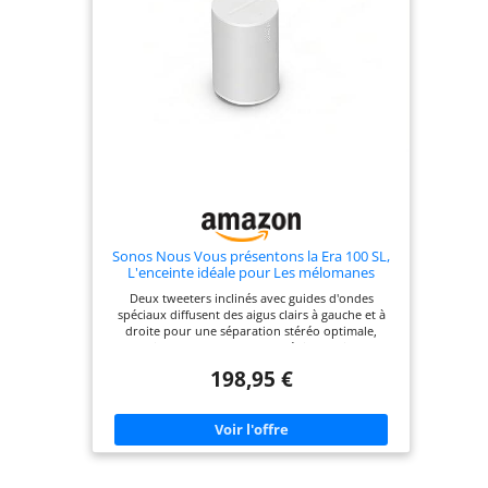
disponible en version blanche ou noire selon
gamme, avec woofer 5,25″ et tweeter haute
définition. Convient aussi bien aux installations
domestiques qu’aux lieux publics.
Sonos Nous Vous présentons la Era 100 SL,
L'enceinte idéale pour Les mélomanes
(Blanc)
Deux tweeters inclinés avec guides d'ondes
spéciaux diffusent des aigus clairs à gauche et à
droite pour une séparation stéréo optimale,
tandis qu'un haut-parleur médium puissant
assure des basses profondes Profitez du son riche
198,95 €
de Sonos à un prix plus abordable; que ce soit
votre première ou votre cinquième enceinte, l'Era
100 SL vous offre une expérience d'écoute encore
meilleure Diffusez vos services préférés via Wi-Fi;
connectez un appareil Bluetooth en quelques
secondes; branchez une platine vinyle ou une
autre source audio via la prise d'entrée ligne.¹