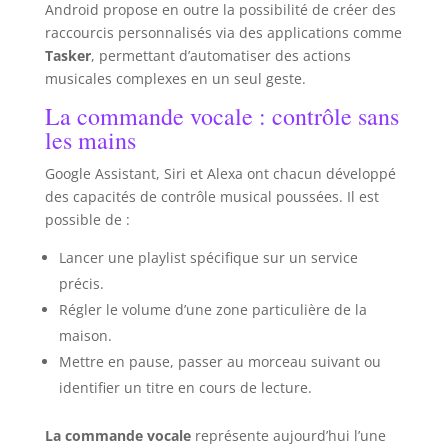
Android propose en outre la possibilité de créer des
depuis le Google Play Store. 【Coque de
protection anti-choc】La housse de protection
raccourcis personnalisés via des applications comme
pour tablette est fabriquée en matériau de
silicone souple antichoc, non toxique et sûr pour
Tasker
, permettant d’automatiser des actions
les enfants, et est équipée d'un support réglable
musicales complexes en un seul geste.
pour permettre aux enfants d'étudier et de
regarder des vidéos plus confortablement. Son
La commande vocale : contrôle sans
boîtier résistant aux chocs peut résister à l'usure
quotidienne et aux chutes accidentelles, même en
les mains
cas d'utilisation fréquente par les enfants,
garantissant ainsi une durée de vie prolongée.
Google Assistant, Siri et Alexa ont chacun développé
【Meilleur cadeau et garantie à 100 %】Cette
tablette pour enfants est spécialement conçue
des capacités de contrôle musical poussées. Il est
pour les enfants, c'est un cadeau idéal pour Noël,
possible de :
Thanksgiving et les anniversaires. La tablette
Android SUMTAB offre un service client rapide en
12 heures, une garantie produit de 2 ans et des
Lancer une playlist spécifique sur un service
options de livraison et de retour Amazon.
Permettez aux consommateurs de faire leurs
précis.
achats sans soucis.
Régler le volume d’une zone particulière de la
maison.
Mettre en pause, passer au morceau suivant ou
identifier un titre en cours de lecture.
La commande vocale
représente aujourd’hui l’une