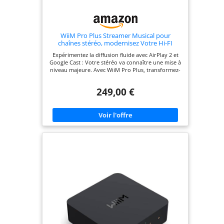
WiiM Pro Plus Streamer Musical pour
chaînes stéréo, modernisez Votre Hi-FI
Expérimentez la diffusion fluide avec AirPlay 2 et
Google Cast : Votre stéréo va connaître une mise à
niveau majeure. Avec WiiM Pro Plus, transformez-
la en enceintes AirPlay 2, pour diffuser votre
musique préférée depuis iOS et Mac, ou l'audio TV
249,00 €
d'Apple TV. Connectez vos appareils Apple
aisément à vos enceintes préférées. Profitez aussi
de la diffusion Google Cast de musique, d'audio
TV, de podcasts, etc. depuis diverses applis
compatibles, vers plusieurs enceintes
simultanément. Audio haute résolution, sans
interruption : WiiM Pro Plus diffuse sans fil
musique 24 bits/192 kHz en numérique et
analogique. Profitez d'une sortie parfaite via
optique numérique ou coaxiale. Amazon Music
Ultra HD, Qobuz et votre bibliothèque gèrent
cette haute résolution. Les utilisateurs de TIDAL
Connect peuvent profiter de TIDAL Master avec
décodeur MQA jusqu'à 24 bits/96 kHz. Diffusion
directe depuis vos apps musicales préférées :
Jouez directement via Spotify, TIDAL ou Amazon
Music avec Spotify Connect, TIDAL Connect ou
Alexa. Qualité audio supérieure, plus grande