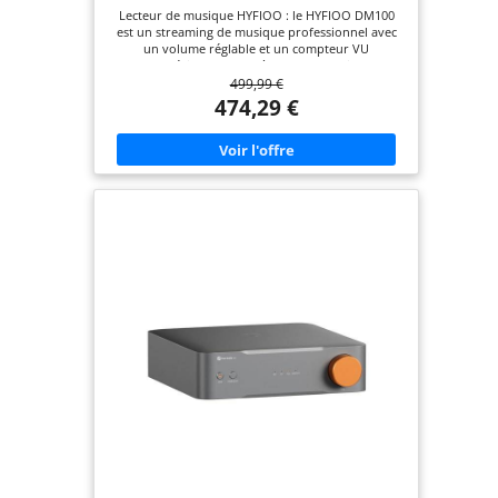
Lecteur de musique HYFIOO : le HYFIOO DM100
est un streaming de musique professionnel avec
un volume réglable et un compteur VU
numérique. Un système de streaming
499,99 €
profondément adapté basé sur Android 14,
équipé de 8 + 64 Go, offre des performances
474,29 €
système puissantes ainsi que des opérations
fluides et stables. Prend en charge l'extension SSD
jusqu'à 4 To pour stocker de grandes quantités de
musique haute résolution. N'utilisez pas de
mémoire d'extension supérieure à 4 To. Design
exquis : le boîtier du HYFIOO DM100 est fabriqué
en alliage d'aluminium avec une surface mate fine.
Équipé d'un écran LCD HD de 5,5 pouces avec
optimisation HDR pour une représentation des
couleurs riches en détail. Prend en charge le mode
paysage et portrait ainsi que le réglage de la
luminosité et améliore indirectement l'expérience
audio. Fonctionnement fluide : équipé de
Bluetooth 5.4 et Wi-Fi 6 double bande pour une
transmission sans fil stable et rapide. Prend en
charge le contrôle par smartphone, tablette et
ordinateur. Installation d'applications tierces telles
que Apple Music, TIDAL et Spotify possible - pour
une utilisation entre appareils et systèmes.
Fonctions multiples : prend en charge plusieurs
méthodes de lecture telles que NAS, stockage
cloud, streaming (AirPlay & DLNA) ainsi que
l'application musicale intégrée. Permet un accès