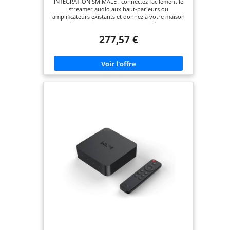
INTÉGRATION SMIMALE : connectez facilement le
streamer audio aux haut-parleurs ou
amplificateurs existants et donnez à votre maison
un système audio moderne sans avoir à remplacer
votre équipement actuel. MULTIPLATEFORME :
277,57 €
prise en charge d'AirPlay 2, Google Chromecast
Audio et Spotify Connect vous donne la liberté
d'utiliser vos applications et appareils préférés,
que vous aimiez Apple, Android ou d'autres
systèmes. Son de qualité supérieure : découvrez
une musique avec des détails impressionnants
grâce à la prise en charge de l'audio haute
résolution et à la conversion numérique-
analogique avancée, offrant un son clair et naturel
dans chaque pièce. Utilisation facile : avec une
application conviviale et une compatibilité avec les
assistants vocaux tels qu'Alexa, Siri et Google
Voice Control, il est facile de contrôler la musique
et le volume, à la maison et à distance.
CONNEXION FLEXIBLE : tirez parti des connexions
sans fil et filaires, y compris WiFi, Ethernet et
plusieurs entrées audio, pour adapter le système
à vos besoins et préférences.