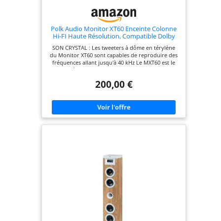
Polk Audio Monitor XT60 Enceinte Colonne
Hi-FI Haute Résolution, Compatible Dolby
Atmos et DTS:X, Certifiée Hi-Res, (Pièce) -
SON CRYSTAL : Les tweeters à dôme en térylène
Noir
du Monitor XT60 sont capables de reproduire des
fréquences allant jusqu'à 40 kHz Le MXT60 est le
choix idéal pour profiter des films et des jeux en
haute définition ou des services modernes de
200,00 €
streaming Hi-Res tels que Apple Music, Tidal,
Amazon Music HD, Qobuz et Spotify HiFi Les
tweeters à dôme en térylène du Monitor XT60
sont capables de reproduire des fréquences allant
jusqu'à 40 kHz Le MXT60 est le choix idéal pour
profiter des films et des jeux en haute définition
ou des services modernes de streaming Hi-Res tels
que Apple Music, Tidal, Amazon Music HD, Qobuz
et Spotify HiFi