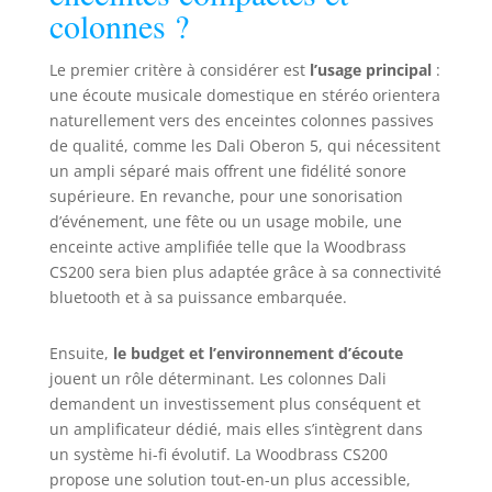
colonnes ?
port USB pour lire vos fichiers MP3 et d'une
entrée auxiliaire pour brancher n'importe quel
autre appareil. [Son Clair et Équilibré pour votre
Quotidien] - Profitez d'un son d'ambiance
Le premier critère à considérer est
l’usage principal
:
agréable pour votre salon, chambre ou bureau. Le
une écoute musicale domestique en stéréo orientera
système 2.0 avec une puissance musicale de 60
Watts est conçu pour offrir une restitution sonore
naturellement vers des enceintes colonnes passives
claire et bien définie, idéale pour tous les styles de
de qualité, comme les Dali Oberon 5, qui nécessitent
musique à un volume d'écoute confortable.
[Design Élégant et Compact] - Alliez performance
un ampli séparé mais offrent une fidélité sonore
et esthétique. Avec son format colonne vertical,
cette tour multimédia s'intègre parfaitement dans
supérieure. En revanche, pour une sonorisation
votre intérieur sans encombrer l'espace. Son
d’événement, une fête ou un usage mobile, une
design sobre et moderne en fait un véritable objet
de décoration qui sonorise votre pièce avec style.
enceinte active amplifiée telle que la Woodbrass
[Fonctionnalités Pratiques Intégrées] - Simplifiez-
CS200 sera bien plus adaptée grâce à sa connectivité
vous la vie avec des options utiles. La tour est
équipée d'un affichage LED indiquant l'heure,
bluetooth et à sa puissance embarquée.
d'une télécommande pour un contrôle à distance,
et d'un port USB de charge pour maintenir votre
smartphone alimenté pendant que vous écoutez
Ensuite,
le budget et l’environnement d’écoute
votre musique.
jouent un rôle déterminant. Les colonnes Dali
demandent un investissement plus conséquent et
un amplificateur dédié, mais elles s’intègrent dans
un système hi-fi évolutif. La Woodbrass CS200
propose une solution tout-en-un plus accessible,