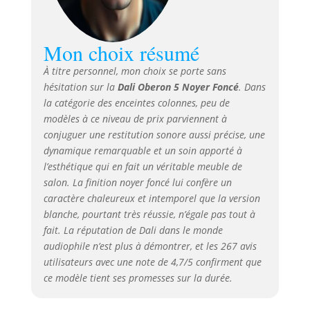
de l'OBERON 5 est
composé de
panneaux MDF
Mon choix résumé
fraisés CNC
recouverts de films
À titre personnel, mon choix se porte sans
vinyle de qualité
hésitation sur la
Dali Oberon 5 Noyer Foncé
. Dans
supérieure
la catégorie des enceintes colonnes, peu de
soigneusement
modèles à ce niveau de prix parviennent à
sélectionnés,
conjuguer une
restitution sonore aussi précise
, une
créant ainsi une
dynamique remarquable et un soin apporté à
base solide pour le
l’esthétique qui en fait un véritable meuble de
montage des
salon. La finition noyer foncé lui confère un
châssis des haut-
parleurs.
caractère chaleureux et intemporel que la version
blanche, pourtant très réussie, n’égale pas tout à
fait. La réputation de Dali dans le monde
audiophile n’est plus à démontrer, et les 267 avis
utilisateurs avec une note de 4,7/5 confirment que
ce modèle tient ses promesses sur la durée.