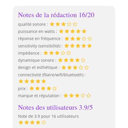
convient aux
Performante, 5
animateurs,
entrées, sans
Notes de la rédaction 16/20
groupe de
Fil, DSP - DJ,
musique et DJ
Fête,
qualité sonore :
grâce à sa
Conférence,
puissance en watts :
connectique
Concert
complète, la CS200
réponse en fréquence :
offre une solution
sensitivity (sensibilité) :
adaptée à une
impédance :
large gamme
dynamique sonore :
d’événements et
design et esthétique :
d’utilisateurs. 🔧
FACILE A
connectivité (filaire/wifi/bluetooth) :
INSTALLER : grâce
à son mécanisme
prix :
d’emboîtement
marque et réputation :
astucieux, le
montage de la
Notes des utilisateurs 3.9/5
CS200 est rapide et
simple, assurant
Note de 3.9 pour 16 utilisateurs
une installation
pratique et