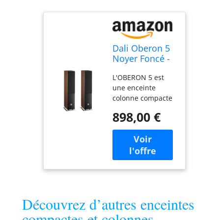
Dali Oberon 5
Noyer Foncé -
Enceintes
L'OBERON 5 est
Colonnes (la
une enceinte
Paire)
colonne compacte
et élégante avec
898,00 €
deux haut-parleurs
médiums en fibre
de bois de 130 mm
(5 1/4") et la calotte
d'aigus OBERON
de 29 mm.
L'OBERON 5 fin est
recommandé avec
Découvrez d’autres enceintes
ses basses
incroyablement
compactes et colonnes