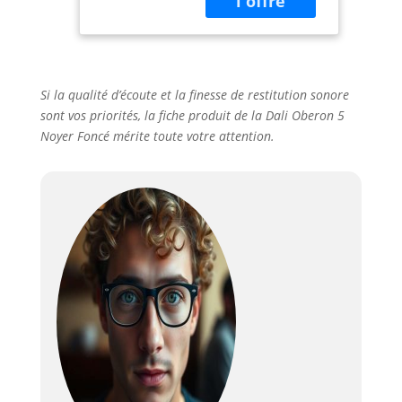
d'aigus OBERON
de 29 mm.
L'OBERON 5 fin est
recommandé avec
ses basses
Si la qualité d’écoute et la finesse de restitution sonore
incroyablement
sont vos priorités, la fiche produit de la Dali Oberon 5
profondes et
Noyer Foncé mérite toute votre attention.
puissantes, une
gamme de
médiums claire et
équilibrée et des
aigus aérés pour
tout type de
musique et de jeu.
Le tweeter avec sa
calotte en tissu
ultra légère de 29
mm de diamètre a
été spécialement
conçu pour la série
OBERON Le boîtier