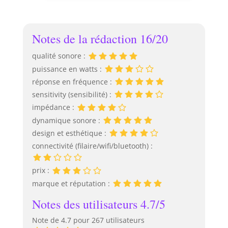
mm. L'OBERON 5
élégant est
recommandé avec
Notes de la rédaction 16/20
ses basses
incroyablement
qualité sonore :
profondes et
puissance en watts :
puissantes, une
réponse en fréquence :
gamme médiane
claire et équilibrée
sensitivity (sensibilité) :
ainsi que des aigus
impédance :
aérés pour tout
dynamique sonore :
type de musique et
design et esthétique :
de jeu
connectivité (filaire/wifi/bluetooth) :
lmsoundtracks. Le
tweeter avec sa
calotte en tissu
prix :
ultra légère de 29
marque et réputation :
mm de diamètre a
été spécialement
Notes des utilisateurs 4.7/5
conçu pour la série
Note de 4.7 pour 267 utilisateurs
OBERON Le boîtier