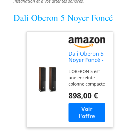
installation et à vos attentes sonores.
Dali Oberon 5 Noyer Foncé
Dali Oberon 5
Noyer Foncé -
Enceintes
L'OBERON 5 est
Colonnes (la
une enceinte
Paire)
colonne compacte
et élégante avec
898,00 €
deux haut-parleurs
médiums en fibre
de bois de 130 mm
(5 1/4") et la calotte
d'aigus OBERON
de 29 mm.