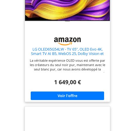
LG OLED65G54LW - TV 65", OLED Evo 4K,
Smart TV AI B5, WebOS 25, Dolby Vision et
Dolby Atmos, AMD FreeSync, Alexa/Google
La véritable expérience OLED vous est offerte par
Assistant, Noir
les créateurs du seul noir pur, maintenant avec le
seul blanc pur, car nous avons développé la
technologie qui porte le plaisir de vos contenus à
un niveau supérieur : panneau LG OLED evo,
1 649,00 €
Smart TV personnalisé et processeur intelligent.
Profitez d'un maximum de réalisme grâce au
contraste infini du noir pur et du blanc pur
unique avec le sous-pixel blanc exclusif du
panneau LG OLED. Maintenant, plus lumineux que
jamais avec 220 % de luminosité en plus. Plongez
dans chaque scène avec la meilleure qualité
d'image Dolby Vision et le meilleur son surround
Dolby Atmos. Smart TV webOS 25 qui évolue au
mieux chaque année en renouvelant votre
téléviseur et en incorporant les nouvelles
fonctionnalités de l'IA et qui est prêt pour les