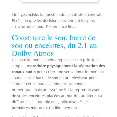
son surround immersif. LE CINEMA BRAVIA : les
barres de son Sony 360 Spatial Sound Mapping
créent des enceintes fantômes pour une
expérience cinéma ; l'Acoustic Centre Sync
L’image choisie, la question du son devient centrale.
harmonise le son du TV et de la barre de son.
DESIGN HARMONIEUX : Design Monolite, cadre
Et c’est là que les décisions deviennent les plus
sans bords et les pieds 4 positions offrent une
structurantes pour l’expérience finale.
grande flexibilité. La nouvelle télécommande Eco
est rechargeable et rétroéclairée. INTELLIGENT ET
Construire le son: barre de
ÉCOLOGIQUE : +10 000 applications et jeux sont
disponibles avec Google TV, avec la recherche
son ou enceintes, du 2.1 au
vocale, Apple AirPlay 2 et Chromecast intégrés.
Economisez aussi sur vos factures d'énergie. POUR
Dolby Atmos
LES GAMERS : Les fonctions de jeu HDMI 2.1 sont
incluses (4K/120fps, VRR, ALLM), ainsi que notre
Game Menu 2, avec des fonctions exclusives pour
Le son d’un home cinéma repose sur un principe
les joueurs de PS5, et le PS Remote Play. FILMS
simple :
reproduire physiquement la séparation des
INCLUS : 10 films haute qualité inclus avec SONY
PICTURES CORE. Des titres IMAX Enhanced aux
canaux audio
pour créer une sensation d’immersion
titres Dolby Atmos, découvrez à quel point les
spatiale. Une barre de son ou un téléviseur peut
films sont incroyables sur le BRAVIA 7 !
simuler cette spatialisation par traitement
numérique, mais un système 5.1 la reproduit avec
de vraies enceintes placées autour de l’auditeur. La
différence est audible et significative dès les
premières minutes d’un film bien mixé.