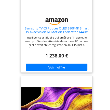
Samsung TV 65 Pouces OLED S90F 4K Smart
TV avec Vision AI, Motion Xcelerator 144Hz
et Couleurs certifiées Pantone
Intelligence artificielle qui améliore l'image et le
son : profitez de cette série des années 80 comme
si elle avait été enregistrée en 4K. L'IA met à
l'échelle n'importe quel contenu en optimisant
l'image et le son. Intelligence artificielle qui
1 238,00 €
améliore votre quotidien avec Samsung Vision AI :
accédez à un monde de possibilités avec un seul
bouton : sous-titres, détails de vos artistes
préférés, contrôle de votre maison.. Gagnez
toutes les parties avec Motion Xcelerator 144 Hz :
jouez à 144 Hz en 4K. La télévision ne sera pas un
problème pour vous de gagner la partie. Jouez de
manière fluide et sans coupures. Couleurs
certifiées : les premiers téléviseurs au monde à
recevoir la validation PANTONE : 2 140 couleurs et
110 tons de peau.