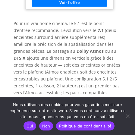
streaming : Écoutez votre musique en streaming
transmission audio avancées, prenant en charge
sans fil grâce au Bluetooth intégré depuis
les effets audio multicanaux haute résolution
n'importe quel appareil mobile et profitez de
Dolby Atmos. Profitez d'une qualité sonore sans
basses riches et profondes Configuration simple :
perte pour une expérience immersive supérieure
La connexion HDMI ARC par câble unique ou la
avec un câble HDMI inclus (Le Poseidon D60 ne
Pour un vrai home cinéma, le 5.1 est le point
connexion optique permettent une expérience
prend pas en charge le décodage DTS).
utilisateur intuitive pour profiter simplement de
d’entrée recommandé. L’évolution vers le
7.1
(deux
dialogues et de films d'une clarté exceptionnelle
enceintes surround arrière supplémentaires)
Contenu de la boîte : 1 x JBL Barre de son SB 510,
1 x Caisson de basses sans fil, 1 x Télécommande
améliore la précision de la spatialisation dans les
(piles incluses), Câbles d’alimentation (jusqu’à 8
grandes pièces. Le passage au
Dolby Atmos
ou au
câbles en fonction des régions), 1 x Câble HDMI, 1
x Kit de support mural avec vis
DTS:X
ajoute une dimension verticale grâce à des
enceintes de hauteur — soit des enceintes orientées
vers le plafond (Atmos enabled), soit des enceintes
encastrables au plafond. Une configuration 5.1.2 (5
enceintes, 1 caisson, 2 hauteurs) est un premier pas
vers l’Atmos accessible ; les packs compatibles
peuvent aller jusqu’à 13 enceintes pour les
Nous utilisons des cookies pour vous garantir la meilleure
configurations les plus ambitieuses.
expérience sur notre site web. Si vous continuez à utiliser ce
site, nous supposerons que vous en êtes satisfait.
Les enceintes encastrables au plafond offrent la
meilleure intégration esthétique pour l’Atmos, mais
Oui
Non
Politique de confidentialité
nécessitent des travaux. Les enceintes bibliothèques