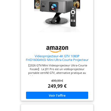
Videoprojecteur-4K GTV 1080P
FHD1600ANSI Mini Ultra Courte Projecteur
Video
【2026 GTV/Mini Videoprojecteur Ultra-Courte
Focale】 Le J01 Pro est un vidéoprojecteur
portable certifié GTV, alternative pratique au
téléviseur. Compatible avec Netflix, YouTube,
499,99 €
Prime Video, Disney+ et Canal+, ce video
projecteur portatif donne accès à 700 000+ films et
249,99 €
800+ chaînes. La page d'accueil s'adapte à votre
région pour recommander les applications locales.
Grâce au Widevine DRM L1, ce projecteur offre
une lecture en vraie haute définition, nette et
détaillée. Recommandations, multi-comptes, mises
à jour automatiques et Google Assistant intégré :
dites « Ouvre YouTube » ou « Quel temps fait-il ? »