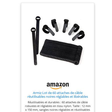
Armiz Lot de 60 attaches de câble
réutilisables noires réglables et libérables
pour la gestion des câbles de PC, les cordons
Réutilisables et durables : 60 attaches de câble
d'organisation, la télévision, le bureau
robustes et réglables en tissu nylon. Taille : 12 mm
x 150 mm, sangles noires réglables et réutilisables