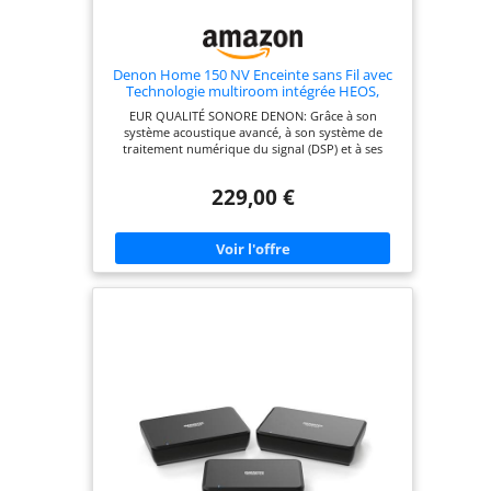
Denon Home 150 NV Enceinte sans Fil avec
Technologie multiroom intégrée HEOS,
Bluetooth, Apple AirPlay 2 - Blanc
EUR QUALITÉ SONORE DENON: Grâce à son
système acoustique avancé, à son système de
traitement numérique du signal (DSP) et à ses
haut-parleurs haut de gamme, le Denon Home 150
NV offre une experience sonore étonnante dans
229,00 €
un design compact. VOTRE MUSIQUE PRÉFÉRÉE, À
VOS ORDRES: Diffusez votre musique préférée
depuis Spotify, Apple Music, Amazon Music HD,
TIDAL, TuneIn, Deezer et bien plus encore via Wi-
Fi, AirPlay 2 et Bluetooth. *La disponibilité varie
selon les régions. L'AUDIO HAUTE DÉFINITION
SANS CHAÎNE HI-FI: Bénéficiez de la musique avec
un niveau de détail et de précision supérieur. Avec
HEOS Built-in, le Denon Home 150 NV prend en
charge les fichiers ALAC, FLAC et WAV jusqu'à
192kHz/24-bit, ainsique les pistes DSD 2,8MHz et
5,6MHz. 3 SÉLECTIONS RAPIDES POUR MÉMORISER
VOS STATIONS PRÉFÉRÉES: Avec 3 boutons de
sélection rapide, stockez facilement vos stations
de radio Internet préférées pour en bénéficier
quand vous le souhaitez, sans recherche
fastidieuse.