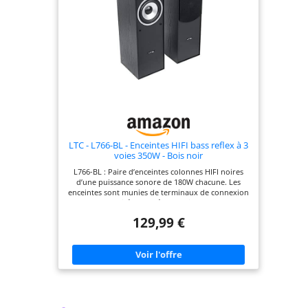
qualité sonore qu'elles offrent. Fabriqué en ABS
qui allie la solidité et la résistance nécessaires.
SUPPORTS DE MONTAGE INCLUS: Pour faciliter un
montage parfait de nos enceintes hifi, nous
incorporons un système de montage parfait pour
les placer en douceur sur le mur. Choisissez
l'endroit idéal pour les installer et utilisez notre
système d'ancrage mural simple pour l'installation.
LTC - L766-BL - Enceintes HIFI bass reflex à 3
voies 350W - Bois noir
L766-BL : Paire d’enceintes colonnes HIFI noires
d’une puissance sonore de 180W chacune. Les
enceintes sont munies de terminaux de connexion
de hautes qualités plaqués or, qui permettent une
transmission irréprochable. DESIGN : Enceintes
129,99 €
aux lignes contemporaines et élégantes qui se
fondent parfaitement dans votre espace. Pour
faciliter l’entretien, l’enceinte possède une grille
protectrice amovible. QUALITÉ : Grâce à un châssis
en bois et à la technologie 3 voies, l’enceinte L766
génère un son intense, dynamique et immersif.
SON : Écoutez, vivez et explorez vos musiques,
films et soirées grâce à la technologie Bass reflex.
Chaque enceinte est composée d’un boomer de