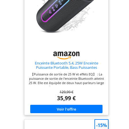
; une sangle et un mousqueton sont inclus
Enceinte Bluetooth 5.4, 25W Enceinte
Puissante Portable, Bass Puissantes
【Puissance de sortie de 25 W et effets EQ】 : La
puissance de sortie de l'enceinte Bluetooth atteint
25 W. Elle est équipée de deux haut-parleurs large
bande indépendants de 52 mm, capables de
129,99 €
couvrir un espace allant jusqu'à 100 m², vous
offrant ainsi un son stéréo HIFI clair. Un
35,99 €
microphone intégré permet de passer des appels
en mains libres. Deux modes d'égaliseur
professionnels sont proposés : un mode graves
puissant et dynamique, et un mode vocal clair
pour l'extérieur, s'adaptant à différents styles
musicaux et scénarios d'utilisation. 【Autonomie
-15%
de 24 heures】 : L'enceinte dispose d'une batterie