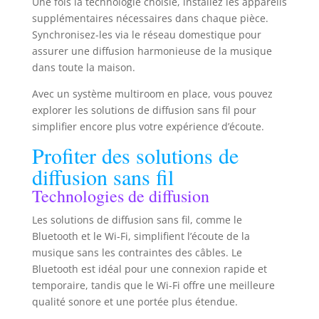
Une fois la technologie choisie, installez les appareils
enceintes, pratique pour plafond, mur ou étagère.
MULTIROOM ET MODE MONO - Un émetteur peut
supplémentaires nécessaires dans chaque pièce.
alimenter plusieurs récepteurs pour créer des
Synchronisez-les via le réseau domestique pour
zones audio dans la maison. Le mode mono
envoie le même signal aux deux enceintes, parfait
assurer une diffusion harmonieuse de la musique
en plafond ou encastré.
dans toute la maison.
Avec un système multiroom en place, vous pouvez
explorer les solutions de diffusion sans fil pour
simplifier encore plus votre expérience d’écoute.
Profiter des solutions de
diffusion sans fil
Technologies de diffusion
Les solutions de diffusion sans fil, comme le
Bluetooth et le Wi-Fi, simplifient l’écoute de la
musique sans les contraintes des câbles. Le
Bluetooth est idéal pour une connexion rapide et
temporaire, tandis que le Wi-Fi offre une meilleure
qualité sonore et une portée plus étendue.