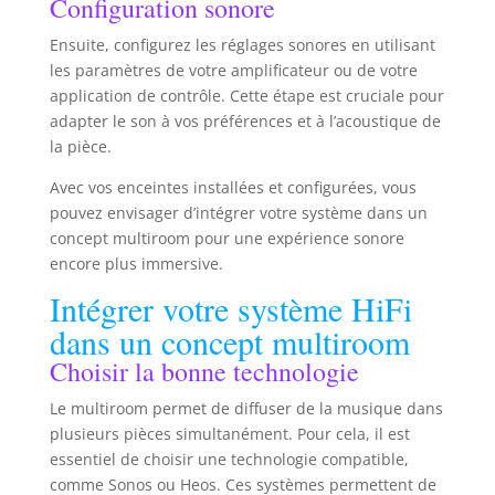
Configuration sonore
165mm, un médium de 165 mm et un tweeter en
Néodyme. CONNECTIVITÉS : Branchez votre
Ensuite, configurez les réglages sonores en utilisant
amplificateur ou récepteur pour profiter de la
qualité sonore des enceintes passives.
les paramètres de votre amplificateur ou de votre
application de contrôle. Cette étape est cruciale pour
adapter le son à vos préférences et à l’acoustique de
la pièce.
Avec vos enceintes installées et configurées, vous
pouvez envisager d’intégrer votre système dans un
concept multiroom pour une expérience sonore
encore plus immersive.
Intégrer votre système HiFi
dans un concept multiroom
Choisir la bonne technologie
Le multiroom permet de diffuser de la musique dans
plusieurs pièces simultanément. Pour cela, il est
essentiel de choisir une technologie compatible,
comme Sonos ou Heos. Ces systèmes permettent de