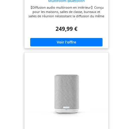
Multiroom Bluetooth
【Diffusion audio multiroom en intérieur】Conçu
pour les maisons, salles de classe, bureaux et
salles de réunion nécessitant la diffusion du même
son sur plusieurs enceintes. Idéal pour la musique
d’ambiance, le son TV et les contenus vocaux, avec
249,99 €
une couverture homogène. 【Latence ultra-faible
inférieure à 30 ms】Assure une lecture
parfaitement synchronisée avec moins de 30 ms
de latence, pour un rendu audio-vidéo naturel
sans écho ni décalage. 【Installation simple sans
application】Connectez l’émetteur à un téléviseur,
smartphone ou ordinateur via optique, AUX ou
Bluetooth. Allumez et écoutez – aucune
application requise. 【Non compatible avec
enceintes Bluetooth classiques】Fonctionne
uniquement avec des enceintes Avantree 2.4G
compatibles. Les enceintes Bluetooth standards ne
sont pas prises en charge afin de garantir stabilité
et synchronisation. 【Entrée microphone limitée】
Non compatible avec microphones USB, XLR
directs ou casques TRRS 3,5 mm. Nécessite une
sortie niveau ligne (TRS 3,5 mm ou RCA) depuis un
micro amplifié, un récepteur sans fil ou une table
de mixage.