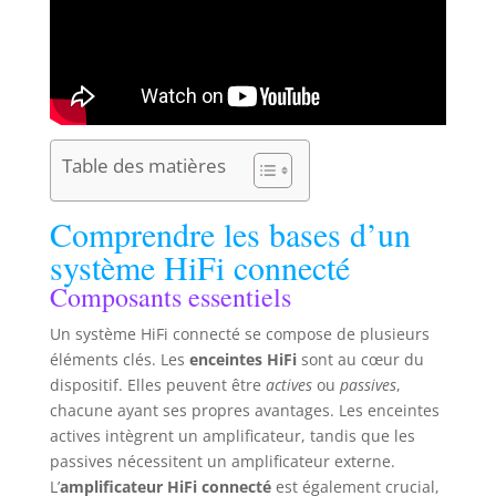
Table des matières
Comprendre les bases d’un
système HiFi connecté
Composants essentiels
Un système HiFi connecté se compose de plusieurs
éléments clés. Les
enceintes HiFi
sont au cœur du
dispositif. Elles peuvent être
actives
ou
passives
,
chacune ayant ses propres avantages. Les enceintes
actives intègrent un amplificateur, tandis que les
passives nécessitent un amplificateur externe.
L’
amplificateur HiFi connecté
est également crucial,