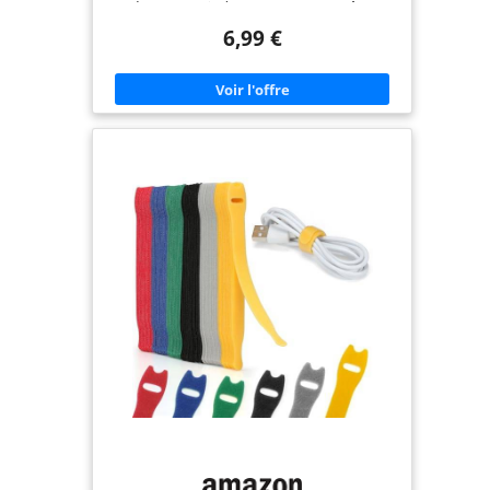
Réglable et facile à enlever : ces range-câbles
flexibles sont faciles à enrouler et à dérouler
6,99 €
autour des fils avec une excellente force de liaison,
joignez 2 ou plus ensemble pour des paquets plus
grands Résistant aux intempéries : nos
organiseurs de câbles sont largement utilisés pour
organiser les câbles, les fils et les cordons à
l'intérieur et à l'extérieur, mieux que les attaches
de câble en plastique qui ne peuvent pas résister
aux vents forts Simple à utiliser : les sangles de
câble réglables ARMIZ sont bien meilleures pour
organiser les câbles que les attaches de câble
traditionnelles et vous n'avez pas besoin de les
couper. Le câble s'ouvre et se ferme facilement et
rapidement, il suffit de le dénouer et de le
réutiliser Nombreuses utilisations : nos attaches
de câble robustes sont idéales pour ranger les
câbles de PC, TV et gadgets, poteaux de tente, sacs
à dos, tiges de plantes, bâtons de glace et autres
travaux manuels