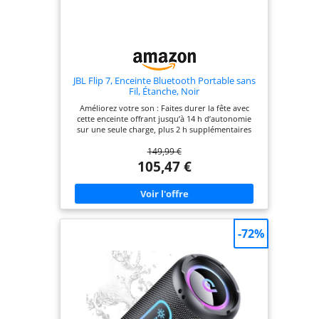
JBL Flip 7, Enceinte Bluetooth Portable sans
Fil, Étanche, Noir
Améliorez votre son : Faites durer la fête avec
cette enceinte offrant jusqu’à 14 h d’autonomie
sur une seule charge, plus 2 h supplémentaires
grâce au Playtime Boost ; idéale pour une
149,99 €
utilisation en intérieur comme en extérieur Un
son puissant : Profitez de basses percutantes et
105,47 €
d’aigus cristallins grâce au nouveau design dôme ;
l'IA Sound Boost optimise les performances
acoustiques pour un son clair et sans distorsion
Conçue pour le fun : Faites tomber la JBL Flip 7
jusqu’à 1 mètre, emmenez-la sous la douche ou
exposez-la à la poussière, l’ambiance ne s’arrête
-72%
jamais Emportez-la partout : Des fêtes sur la plage
aux soirées cosy, la JBL Flip 7 transforme chaque
moment en expérience inoubliable ; boostez votre
son en la connectant à plusieurs enceintes
compatibles Auracast Personnalisable et portable :
Le système PushLock propose des accessoires
interchangeables, vous permettant de fixer,
suspendre ou transporter votre enceinte à la main