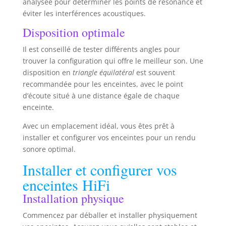
analysée pour déterminer les points de résonance et
karaoké. De plus, la fonction Talk Over peut
réduire la musique de fond pour une sortie
éviter les interférences acoustiques.
sonore plus claire lors
d'événements/d'hébergements/d'occasions de
Disposition optimale
discours
Il est conseillé de tester différents angles pour
trouver la configuration qui offre le meilleur son. Une
disposition en
triangle équilatéral
est souvent
recommandée pour les enceintes, avec le point
d’écoute situé à une distance égale de chaque
enceinte.
Avec un emplacement idéal, vous êtes prêt à
installer et configurer vos enceintes pour un rendu
sonore optimal.
Installer et configurer vos
enceintes HiFi
Installation physique
Commencez par déballer et installer physiquement