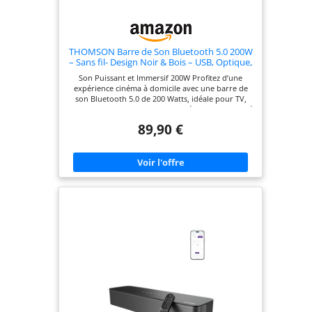
THOMSON Barre de Son Bluetooth 5.0 200W
– Sans fil- Design Noir & Bois – USB, Optique,
AUX, Fixation Murale – 86 cm-
Son Puissant et Immersif 200W Profitez d’une
télécommande- SB402BT
expérience cinéma à domicile avec une barre de
son Bluetooth 5.0 de 200 Watts, idéale pour TV,
console, ordinateur ou home cinéma. Connectivité
Totale et Lecture USB. Diffusez sans fil vos
89,90 €
musiques via Bluetooth. Branchez une clé USB ou
connectez votre téléviseur grâce aux entrées
optique, AUX et USB TV AUDIO, USB et optique.
Idéal pour votre téléviseur, ordinateur ou barre
de son pour PC. Design Scandinave Fixable au
Mur. Apportez une touche déco à votre salon :
finition bois clair, lignes épurées et format
compact de 86 cm pour une intégration parfaite.
Option de fixation murale incluse, adaptée à tous
les espaces. 3 Modes Audio EQ Intégrés Choisissez
le son adapté à vos contenus : Film, Musique ou
Voix, pour un rendu toujours clair, équilibré et
immersif. Égaliseur intégré pour optimiser l'audio
selon votre choix. Installation Simple et
Télécommande Incluse Fixable au mur, câbles
fournis, indicateur LED et contrôle à distance pour
un usage facile et immédiat. Bénéficiez de la
sécurité d'une alimentation fiable DC21V/1.5A