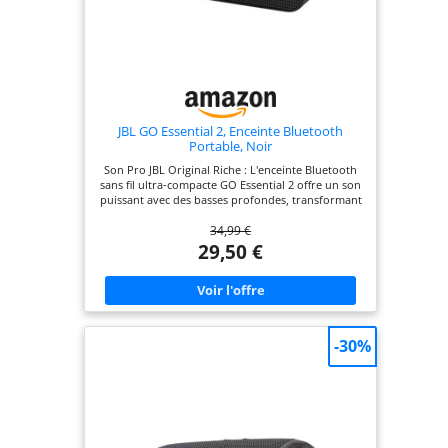
JBL GO Essential 2, Enceinte Bluetooth
Portable, Noir
Son Pro JBL Original Riche : L'enceinte Bluetooth
sans fil ultra-compacte GO Essential 2 offre un son
puissant avec des basses profondes, transformant
n'importe quel environnement en une session
34,99 €
musicale ultime Batterie Rechargeable : Avec
jusqu'à 5 h d'écoute sur une seule charge, cette
29,50 €
mini-enceinte vous permet de profiter de vos
morceaux préférés sans interruption, sans vous
soucier de recharger fréquemment Design
résistant à l'eau et à la poussière : Dotée d'une
conception étanche classée IP67, cette enceinte
Bluetooth vous accompagne partout, que ce soit à
-30%
la piscine, au parc ou ailleurs Disponible en 3
couleurs : La JBL GO Essential 2 s'adapte à votre
style et vous permet de diffuser votre musique
sans fil depuis votre téléphone, tablette ou tout
appareil compatible Bluetooth Contenu de la
boîte : 1 x Enceinte Bluetooth portable JBL GO
Essential 2, 1 x Guide de démarrage rapide, 1 x