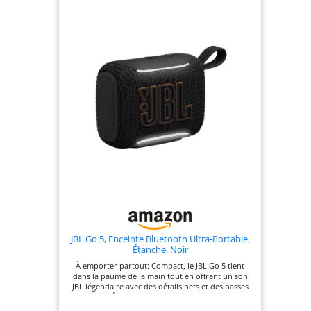
jamais Emportez-la partout : Des fêtes sur la plage
aux soirées cosy, la JBL Flip 7 transforme chaque
moment en expérience inoubliable ; boostez votre
son en la connectant à plusieurs enceintes
compatibles Auracast Personnalisable et portable :
Le système PushLock propose des accessoires
interchangeables, vous permettant de fixer,
suspendre ou transporter votre enceinte à la main
; une sangle et un mousqueton sont inclus
JBL Go 5, Enceinte Bluetooth Ultra‑Portable,
Étanche, Noir
À emporter partout: Compact, le JBL Go 5 tient
dans la paume de la main tout en offrant un son
JBL légendaire avec des détails nets et des basses
riches. Éclairage d’ambiance latéral: Créez
l’ambiance grâce à l’éclairage d’ambiance.