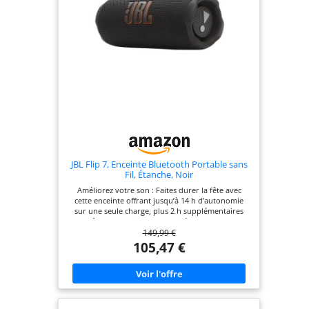
Fiche de sécurité
JBL Flip 7, Enceinte Bluetooth Portable sans
Fil, Étanche, Noir
Améliorez votre son : Faites durer la fête avec
cette enceinte offrant jusqu’à 14 h d’autonomie
sur une seule charge, plus 2 h supplémentaires
grâce au Playtime Boost ; idéale pour une
149,99 €
utilisation en intérieur comme en extérieur Un
son puissant : Profitez de basses percutantes et
105,47 €
d’aigus cristallins grâce au nouveau design dôme ;
l'IA Sound Boost optimise les performances
acoustiques pour un son clair et sans distorsion
Conçue pour le fun : Faites tomber la JBL Flip 7
jusqu’à 1 mètre, emmenez-la sous la douche ou
exposez-la à la poussière, l’ambiance ne s’arrête