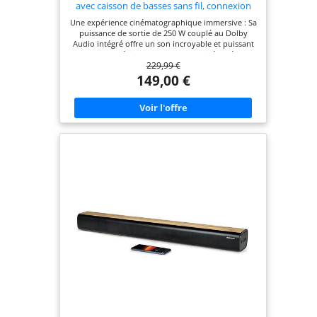
avec caisson de basses sans fil, connexion
HDMI ARC, Dolby Audio, musique sans fil en
Une expérience cinématographique immersive : Sa
streaming, Bluetooth intégré, design
puissance de sortie de 250 W couplé au Dolby
compact, 250 W, en noir
Audio intégré offre un son incroyable et puissant
pour une expérience sonore de qualité Améliorez
229,99 €
votre système audio : Sa conception compacte
offre des basses profondes et fortes sans
149,00 €
encombrer votre espace grâce au caisson de
basses sans fil de 133 mm Votre musique en
streaming : Écoutez votre musique en streaming
sans fil grâce au Bluetooth intégré depuis
n'importe quel appareil mobile et profitez de
basses riches et profondes Configuration simple :
La connexion HDMI ARC par câble unique ou la
connexion optique permettent une expérience
utilisateur intuitive pour profiter simplement de
dialogues et de films d'une clarté exceptionnelle
Contenu de la boîte : 1 x JBL Barre de son SB 510,
1 x Caisson de basses sans fil, 1 x Télécommande
(piles incluses), Câbles d’alimentation (jusqu’à 8
câbles en fonction des régions), 1 x Câble HDMI, 1
x Kit de support mural avec vis