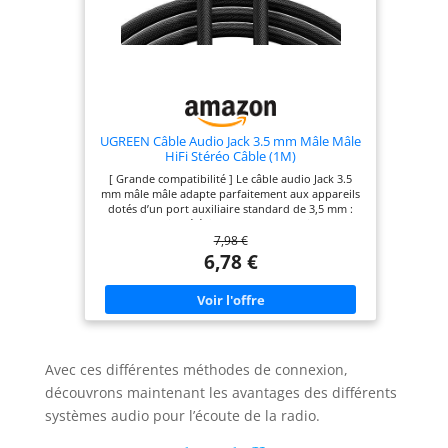
problème ne se posera plus, pas besoin de les
retirer pendant l'utilisation.
UGREEN Câble Audio Jack 3.5 mm Mâle Mâle
HiFi Stéréo Câble (1M)
[ Grande compatibilité ] Le câble audio Jack 3.5
mm mâle mâle adapte parfaitement aux appareils
dotés d’un port auxiliaire standard de 3,5 mm :
autoradio, téléviseur, casque, enceintes,
7,98 €
amplificateur, barre de son, ordinateur portable,
tablette, mobile, MacBook, iMac, iPod, iPad, PC,
6,78 €
ordinateur de bureau, console Switch, Xbox
One/360, PS5/PS4. Non compatible avec : a)
connexion pour casque symétrique (balancée) ; b)
certaines prises casque de 17 mm. [ Qualité audio
HiFi exceptionnelle ] Ce câble audio jack 3,5 mm
est conçu pour des performances audio
optimales. Son blindage à 3 couches offre une
Avec ces différentes méthodes de connexion,
expérience sans perte, sans bruit et haute fidélité.
Les connecteurs plaqués or 24 carats assurent une
découvrons maintenant les avantages des différents
transmission plus rapide du signal audio, stable et
systèmes audio pour l’écoute de la radio.
sans latence. [ Plus de 10 000 tests de flexion ] La
gaine tressée en nylon est suffisamment solide