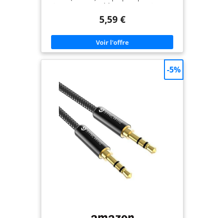
(Line-In) tels que les téléphones et les voitures, les
téléviseurs et les casque, les ordinateurs portables
5,59 €
et les barres de son, les lecteurs MP3 et les haut-
parleurs/amplificateurs. Il est parfait pour
connecter deux appareils avec un câble jack
3.5mm mâle vers mâle. 【Qualité Sonore
étonnante】La gaine en cuivre de ce câble prise
jack stéréo assure des performances fiables, tandis
que les connecteurs en or 24 carats évitent les
-5%
pertes de signal. Le conducteur en cuivre argenté
combiné à un blindage robuste à 3 couches
garantit une expérience audio sans perte, sans
bruit et de haute qualité. 【Flexible & Durabilité】
Ce câble jack auxiliaire est constitué d'une gaine
en nylon tressé doux et d'un boîtier en cuivre pur
pour une fiabilité et une durabilité maximales. Il
survit à une durée de vie de flexion de plus de 15
000 et est conçu pour être inséré et retiré plus de
10 000 fois sans problème de courbure, de
rupture ou d'enchevêtrement. 【Compatibilité
Universelle】Notre câble jack vers jack convient
aux périphériques avec des prises Aux standard
Compatibles avec
autoradios,écouteurs,téléviseurs,haut-
parleurs,amplificateurs, enceintes,barres de
son,ordinateurs portables,tablettes,ordinateurs
de bureau,smartphones,lecteurs MP3/MP4,ecteurs
Walkman et plus encore. 【Plug and Play】Ce
câble audio de 3,5 mm assure une transmission
stable du signal audio. Plug and play, facile à