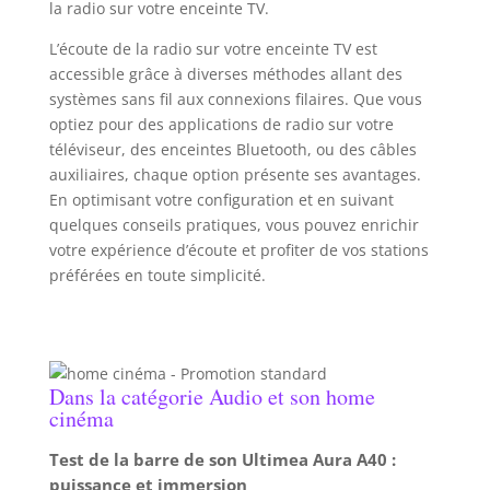
la radio sur votre enceinte TV.
Poseidon M20 Pro optimisée pour une expérience
audio fluide et haut de gamme. 121 Matrices EQ
Prédéfinies: L’App Ultimea satisfait les amateurs de
L’écoute de la radio sur votre enceinte TV est
son avec 121 matrices d’égaliseur prédéfinies,
accessible grâce à diverses méthodes allant des
adaptées à 4 préférences sonores distinctes:
Basses, Pop, Classique et Rock. Les réglages précis
systèmes sans fil aux connexions filaires. Que vous
et les ajustements dynamiques permettent
optiez pour des applications de radio sur votre
d’obtenir un son idéal pour une expérience
d’écoute parfaitement équilibrée. Réglages
téléviseur, des enceintes Bluetooth, ou des câbles
Égaliseur 10 Bandes: Améliorez votre expérience
auxiliaires, chaque option présente ses avantages.
audio avec 6 modes EQ prédéfinis - Film, Musique,
Voix, Sport, Jeu et Nuit. Pour un contrôle ultime,
En optimisant votre configuration et en suivant
utilisez la fonction ''Personnaliser'' de l’App
quelques conseils pratiques, vous pouvez enrichir
Ultimea afin d’ajuster précisément le son selon vos
goûts et votre environnement. Connexions
votre expérience d’écoute et profiter de vos stations
Multiples: Cette barre de son Ultimea prend en
préférées en toute simplicité.
charge les entrées optique, AUX, Bluetooth 5.4 et
USB pour une compatibilité universelle. Le
Bluetooth 5.4 garantit une diffusion sans fil rapide
et stable. Un port ''SUB OUT'' supplémentaire
permet de connecter un caisson de basses actif
pour des basses renforcées.
Dans la catégorie Audio et son home
cinéma
Test de la barre de son Ultimea Aura A40 :
puissance et immersion