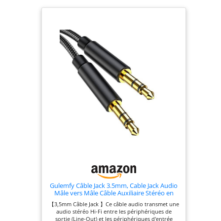
Gulemfy Câble Jack 3.5mm, Cable Jack Audio
Mâle vers Mâle Câble Auxiliaire Stéréo en
Nylon Compatible avec Casques,
【3,5mm Câble Jack 】Ce câble audio transmet une
Autoradios, Smartphones, iPhones, iPod,
audio stéréo Hi-Fi entre les périphériques de
iPad, Lecteur Mp3 et Plus (1.2M)
sortie (Line-Out) et les périphériques d'entrée