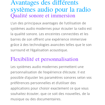
Avantages des différents
pour résister aux torsions, tractions et
emmêlements. Les matériaux de haute qualité
systèmes audio pour la radio
améliorent non seulement la durabilité de ce câble
jack 3,5 mm, mais également sa qualité sonore. [
Qualité sonore et immersion
Flexible et portable ] La tresse en cuivre aide à
résister à l’usure et à la corrosion, prolongeant
ainsi la durée de vie du câble. Ce câble jack mâle-
L’un des principaux avantages de l’utilisation de
mâle est robuste grâce à sa gaine tressée,
systèmes audio modernes pour écouter la radio est
supportant plus de 10 000 insertions et 10 000
flexions. Idéal pour les branchements quotidiens
la qualité sonore. Les enceintes connectées et les
en voiture, il offre une protection supplémentaire
barres de son offrent une expérience immersive
contre les dommages dus aux pliages. [ Simple et
pratique ] Notre câble jack 3,5 mm mâle-mâle est
grâce à des technologies avancées telles que le son
suffisamment fin pour se connecter aux
surround et l’égalisation acoustique.
téléphones sans retirer la coque. Très pratique
pour les appareils sans Bluetooth. Même avec des
appareils équipés du Bluetooth, il permet
Flexibilité et personnalisation
d’économiser la batterie en évitant d’utiliser cette
fonction.
Les systèmes audio modernes permettent une
personnalisation de l’expérience d’écoute. Il est
possible d’ajuster les paramètres sonores selon vos
préférences personnelles et d’utiliser des
applications pour choisir exactement ce que vous
souhaitez écouter, que ce soit des nouvelles, de la
musique ou des documentaires.