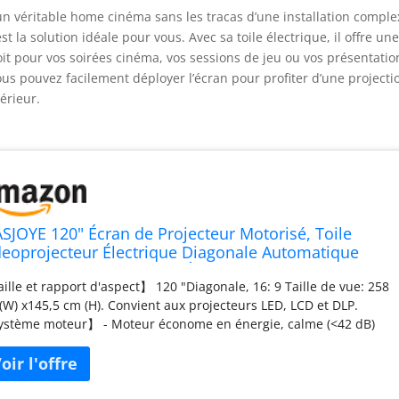
n véritable home cinéma sans les tracas d’une installation comple
 la solution idéale pour vous. Avec sa toile électrique, il offre un
it pour vos soirées cinéma, vos sessions de jeu ou vos présentatio
us pouvez facilement déployer l’écran pour profiter d’une projecti
érieur.
SJOYE 120" Écran de Projecteur Motorisé, Toile
deoprojecteur Électrique Diagonale Automatique
ojection 16: 9 8k Film HD Écran pour Home Theatre
ille et rapport d'aspect】 120 "Diagonale, 16: 9 Taille de vue: 258
nema Office Video Game Indoor avec
(W) x145,5 cm (H). Convient aux projecteurs LED, LCD et DLP.
lécommande
stème moteur】 - Moteur économe en énergie, calme (<42 dB)
 améliore la longévité. Système de commande: Panneau de
mande à télécommande radiofréquence à longue distance et
al 【Écran blanc mate PVC premium】 Angle de visualisation à
 degrés fournit une grande zone d'observation; 1.2 Gain Matte