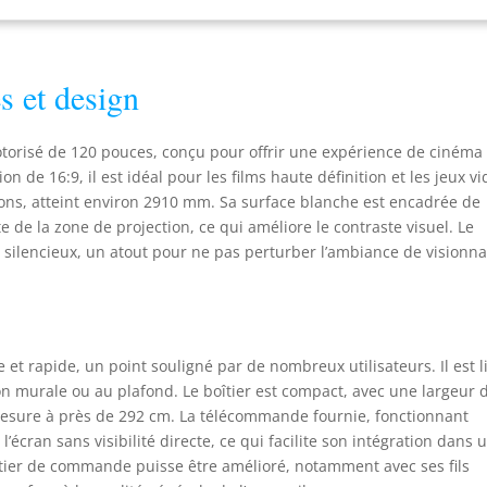
te Screen est sans coloration jaune, sans rides et fournit une
roduction d'image exceptionnelle. 【Installation rapide et
toyage facile】 - Arrive entièrement assemblée, bouche et joue.
s et design
 écran de projecteur motorisé convient à la fois pour le montage
al et le montage du plafond. Cet écran de projecteur est facile à
uyer et à nettoyer avec du savon et de l'eau. 【Une expérience de
torisé de 120 pouces, conçu pour offrir une expérience de cinéma
ionnage polyvalente】 Perfect pour la maison, les écoles, les
 de 16:9, il est idéal pour les films haute définition et les jeux vi
eaux, les mariages, l'église ou les projections de films en plein
ations, atteint environ 2910 mm. Sa surface blanche est encadrée de
; Peut être utilisé pour les présentations PowerPoint et autres
e de la zone de projection, ce qui améliore le contraste visuel. Le
ans. 【Satisfaction du client】 - Choix idéal pour le film de théâtre
omicile, l'éducation, la présentation de la salle de conférence, le
 silencieux, un atout pour ne pas perturber l’ambiance de visionn
m en plein air et plus encore. De plus, nous fournissons un service
ent amical. S'il y a une question, n'hésitez pas à contacter avec
s.
e et rapide, un point souligné par de nombreux utilisateurs. Il est l
on murale ou au plafond. Le boîtier est compact, avec une largeur 
e mesure à près de 292 cm. La télécommande fournie, fonctionnant
écran sans visibilité directe, ce qui facilite son intégration dans 
tier de commande puisse être amélioré, notamment avec ses fils