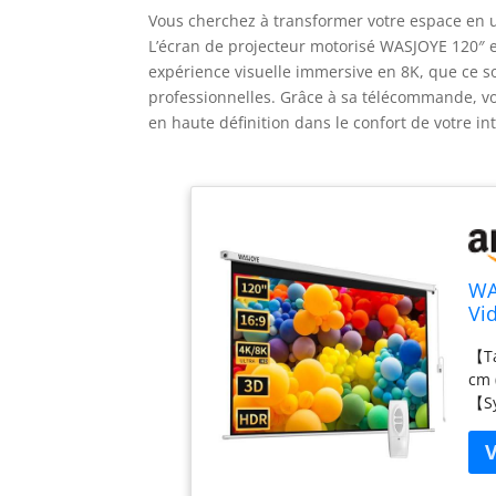
Vous cherchez à transformer votre espace en u
L’écran de projecteur motorisé WASJOYE 120″ est
expérience visuelle immersive en 8K, que ce so
professionnelles. Grâce à sa télécommande, vo
en haute définition dans le confort de votre int
WA
Vi
Pr
【Ta
Ci
cm 
Té
【Sy
qui
com
mur
178