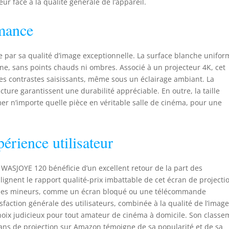
eur face à la qualité générale de l’appareil.
rmance
e par sa qualité d’image exceptionnelle. La surface blanche unifor
ne, sans points chauds ni ombres. Associé à un projecteur 4K, cet
des contrastes saisissants, même sous un éclairage ambiant. La
cture garantissent une durabilité appréciable. En outre, la taille
r n’importe quelle pièce en véritable salle de cinéma, pour une
périence utilisateur
 WASJOYE 120 bénéficie d’un excellent retour de la part des
lignent le rapport qualité-prix imbattable de cet écran de projecti
lèmes mineurs, comme un écran bloqué ou une télécommande
tisfaction générale des utilisateurs, combinée à la qualité de l’image
un choix judicieux pour tout amateur de cinéma à domicile. Son class
ans de projection sur Amazon témoigne de sa popularité et de sa