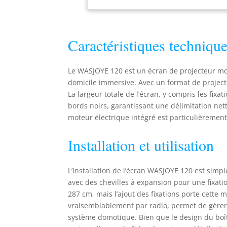
Whi
rep
net
Caractéristiques technique
Cet
mur
ess
Le WASJOYE 120 est un écran de projecteur mo
vis
domicile immersive. Avec un format de projection
bur
La largeur totale de l’écran, y compris les fix
air
bords noirs, garantissant une délimitation nett
écr
à d
moteur électrique intégré est particulièrement
fil
cli
Installation et utilisation
nou
L’installation de l’écran WASJOYE 120 est simpl
avec des chevilles à expansion pour une fixati
287 cm, mais l’ajout des fixations porte cett
vraisemblablement par radio, permet de gérer l’
système domotique. Bien que le design du boî