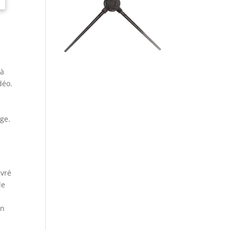
 à
déo.
age.
ivré
de
un