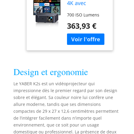
4K avec
Android TV
700 ISO Lumens
11.0, Son par
JBL, Dolby
363,93 €
Audio, NFC,
autofocus,
Correction
Automatique
du trapèze,
WiFi6,
Bluetooth,
Design et ergonomie
YABER K2s
1080P Full HD,
Le YABER K2s est un vidéoprojecteur qui
Home Cinéma,
700 ISO
impressionne dès le premier regard par son design
Lumens
sobre et élégant. Sa couleur noire lui confère une
allure moderne, tandis que ses dimensions
compactes de 29 x 27 x 12,6 centimètres permettent
de l’intégrer facilement dans n’importe quel
environnement, que ce soit pour un usage
domestique ou professionnel. La présence de deux