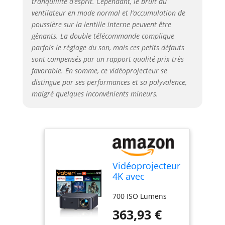
tranquillité d’esprit. Cependant, le bruit du
ventilateur en mode normal et l’accumulation de
poussière sur la lentille interne peuvent être
gênants. La double télécommande complique
parfois le réglage du son, mais ces petits défauts
sont compensés par un rapport qualité-prix très
favorable. En somme, ce vidéoprojecteur se
distingue par ses performances et sa polyvalence,
malgré quelques inconvénients mineurs.
Vidéoprojecteur
4K avec
Android TV
700 ISO Lumens
11.0, Son par
JBL, Dolby
363,93 €
Audio, NFC,