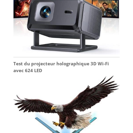
expérience visuelle détendue. Fonction HDMI ARC
& CEC(Port HDMI 2): Aucun câble audio
supplémentaire n’est nécessaire pour un son sans
perte et un contrôle fluide des appareils d’un
simple clic — une visualisation fluide, en toutes
circonstances. 💖【Plusieurs Méthodes
d'Installation, Garantie 3 Ans】Ce vidéoprojecteur
netflix inclus peut être fixé au plafond (trous de vis
M5), au trépied (M6), ou sur table. Pour toute
question concernant notre vidéoprojecteur
extérieur WiMiUS P62 Pro, veuillez consulter notre
SAV dans le mode d'emploi et vous recevrez une
solution rapide et efficace.
Test du projecteur holographique 3D Wi-Fi
avec 624 LED