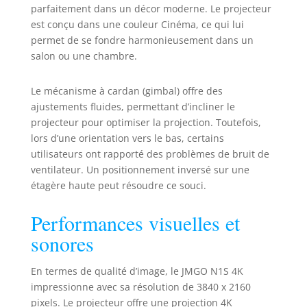
parleurs doubles
parfaitement dans un décor moderne. Le projecteur
Dolby Audio 10W
est conçu dans une couleur Cinéma, ce qui lui
produisent un son
permet de se fondre harmonieusement dans un
surround à 360°,
salon ou une chambre.
tandis que la prise
en charge du Blu-
ray 3D avec des
Le mécanisme à cardan (gimbal) offre des
lunettes actives
ajustements fluides, permettant d’incliner le
permet un réalisme
projecteur pour optimiser la projection. Toutefois,
inégalé. L'Excellence
lors d’une orientation vers le bas, certains
des Couleurs Triple
utilisateurs ont rapporté des problèmes de bruit de
Laser : Le projecteur
ventilateur. Un positionnement inversé sur une
JMGO N1S 4K
étagère haute peut résoudre ce souci.
intègre la
technologie triple
Performances visuelles et
laser MALC 2.0 RGB
pur pour une
sonores
colorimétrie
avancée. Sans roue
En termes de qualité d’image, le JMGO N1S 4K
chromatique, il
impressionne avec sa résolution de 3840 x 2160
élimine l’effet arc-
en-ciel, tandis que
pixels. Le projecteur offre une projection 4K