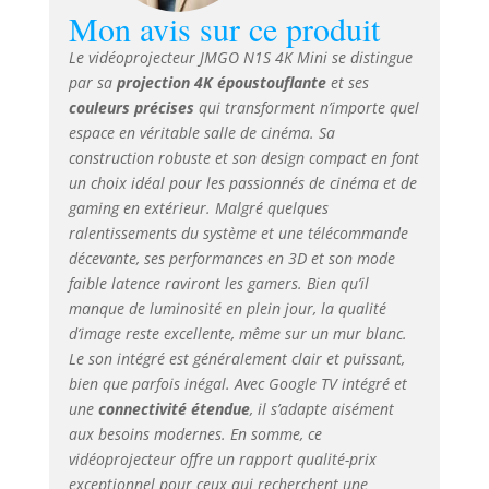
Mon avis sur ce produit
permet un réalisme
inégalé. L'Excellence
Le vidéoprojecteur JMGO N1S 4K Mini se distingue
des Couleurs Triple
par sa
projection 4K époustouflante
et ses
Laser : Le projecteur
couleurs précises
qui transforment n’importe quel
JMGO N1S 4K
espace en véritable salle de cinéma. Sa
intègre la
construction robuste et son design compact en font
technologie triple
laser MALC 2.0 RGB
un choix idéal pour les passionnés de cinéma et de
pur pour une
gaming en extérieur. Malgré quelques
colorimétrie
ralentissements du système et une télécommande
avancée. Sans roue
décevante, ses performances en 3D et son mode
chromatique, il
faible latence raviront les gamers. Bien qu’il
élimine l’effet arc-
manque de luminosité en plein jour, la qualité
en-ciel, tandis que
d’image reste excellente, même sur un mur blanc.
la réduction du
Le son intégré est généralement clair et puissant,
speckle LSR affine la
bien que parfois inégal. Avec Google TV intégré et
clarté. Avec une
une
connectivité étendue
, il s’adapte aisément
couverture BT.2020
de 110% et DCI-P3
aux besoins modernes. En somme, ce
de 151%, il offre des
vidéoprojecteur offre un rapport qualité-prix
couleurs précises et
exceptionnel pour ceux qui recherchent une