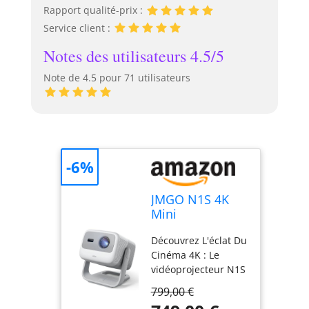
Rapport qualité-prix :
Service client :
Notes des utilisateurs 4.5/5
Note de 4.5 pour 71 utilisateurs
-6%
JMGO N1S 4K
Mini
Videoprojecteur,
Découvrez L'éclat Du
Triple Laser,
Cinéma 4K : Le
1100 ISO
vidéoprojecteur N1S
Lumens, Google
4K offre une
TV
799,00 €
expérience