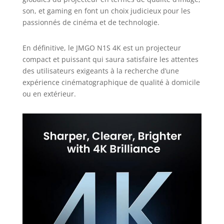
streaming sans fil
son, et gaming en font un choix judicieux pour les
depuis Android et
passionnés de cinéma et de technologie.
iOS. Pas de
configuration
En définitive, le JMGO N1S 4K est un projecteur
complexe ni de
compact et puissant qui saura satisfaire les attentes
dongles externes,
juste un accès facile
des utilisateurs exigeants à la recherche d’une
à un monde de
expérience cinématographique de qualité à domicile
divertissement.
ou en extérieur.
Format Portable,
Puissance Maximale
: Le videoprojecteur
portable N1S 4K ne
pèse que 2kg et allie
design compact et
performances
puissantes. Son
boîtier en EPP
facilite le transport,
idéal en
déplacement. Avec