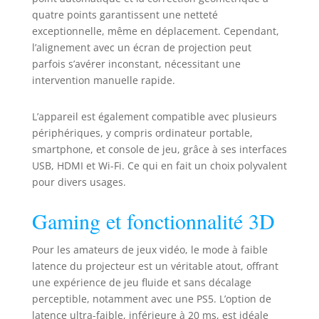
127° pour un
quatre points garantissent une netteté
réglage facile à une
exceptionnelle, même en déplacement. Cependant,
main, offrant le
l’alignement avec un écran de projection peut
meilleur angle sans
parfois s’avérer inconstant, nécessitant une
fixations
supplémentaires. Il
intervention manuelle rapide.
s'ajuste aisément
pour projeter sur
L’appareil est également compatible avec plusieurs
des murs, plafonds
périphériques, y compris ordinateur portable,
ou en extérieur. Le
smartphone, et console de jeu, grâce à ses interfaces
système de
USB, HDMI et Wi-Fi. Ce qui en fait un choix polyvalent
protection oculaire
pour divers usages.
FlexiSmart 2.0
assure la sécurité
Gaming et fonctionnalité 3D
des personnes et
animaux en
mouvement, tandis
Pour les amateurs de jeux vidéo, le mode à faible
que l'autofocus en
latence du projecteur est un véritable atout, offrant
temps réel et la
une expérience de jeu fluide et sans décalage
correction
perceptible, notamment avec une PS5. L’option de
trapézoïdale
latence ultra-faible, inférieure à 20 ms, est idéale