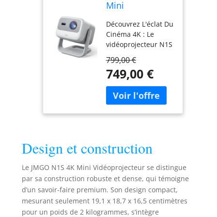
Mini
Videoprojecteur,
Découvrez L'éclat Du
Triple Laser,
Cinéma 4K : Le
1100 ISO
vidéoprojecteur N1S
Lumens, Google
4K offre une
TV
799,00 €
expérience
749,00 €
cinématographique
immersive à
domicile. Grâce à sa
résolution 4K UHD et
HDR10, il délivre des
couleurs riches et
un contraste élevé
Design et construction
pour des images
nettes et détaillées.
Son écran de 200
Le JMGO N1S 4K Mini Vidéoprojecteur se distingue
pouces recrée
par sa construction robuste et dense, qui témoigne
l'expérience du
d’un savoir-faire premium. Son design compact,
cinéma, où que vous
mesurant seulement 19,1 x 18,7 x 16,5 centimètres
soyez. Les haut-
pour un poids de 2 kilogrammes, s’intègre