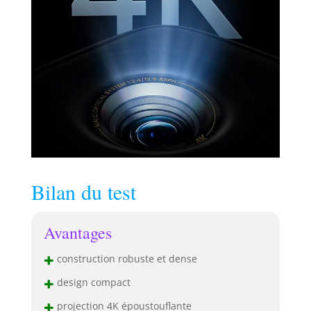
HDMI 2.1, une
latence ultra-faible
de 17ms et MEMC, il
offre des jeux
immersifs et une
clarté d'image
exceptionnelle. Son
chipset MT9629
assure des
performances
stables et fluides,
parfaites pour films,
jeux et usage
Bilan du test
professionnel.
Profitez d’une
expérience sans
Avantages
effort où que vous
soyez.
+
construction robuste et dense
+
design compact
+
projection 4K époustouflante