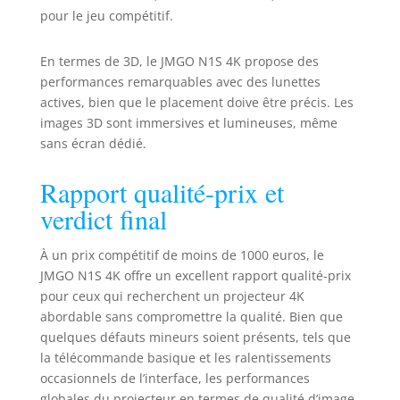
maintiennent une
pour le jeu compétitif.
image nette et bien
cadrée. Google TV
Transforme le
En termes de 3D, le JMGO N1S 4K propose des
Divertissement : Le
performances remarquables avec des lunettes
projecteur N1S 4K
actives, bien que le placement doive être précis. Les
dispose de Google
images 3D sont immersives et lumineuses, même
TV et de Netflix sous
sans écran dédié.
licence officielle,
offrant des
Rapport qualité-prix et
recommandations
personnalisées et
verdict final
un accès direct à
plus de 10000 Apps
À un prix compétitif de moins de 1000 euros, le
et 800+ chaînes
JMGO N1S 4K offre un excellent rapport qualité-prix
gratuites, telles que
pour ceux qui recherchent un projecteur 4K
YouTube TV, Hulu,
abordable sans compromettre la qualité. Bien que
etc. Google Assistant
quelques défauts mineurs soient présents, tels que
permet un contrôle
mains libres, et
la télécommande basique et les ralentissements
Google Cast prend
occasionnels de l’interface, les performances
en charge le
globales du projecteur en termes de qualité d’image,