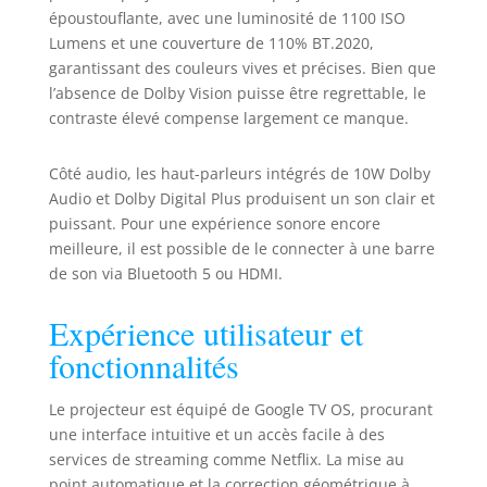
la réduction du
époustouflante, avec une luminosité de 1100 ISO
speckle LSR affine la
Lumens et une couverture de 110% BT.2020,
clarté. Avec une
garantissant des couleurs vives et précises. Bien que
couverture BT.2020
l’absence de Dolby Vision puisse être regrettable, le
de 110% et DCI-P3
contraste élevé compense largement ce manque.
de 151%, il offre des
couleurs précises et
Côté audio, les haut-parleurs intégrés de 10W Dolby
un contraste
saisissant. Ses 1100
Audio et Dolby Digital Plus produisent un son clair et
lumens ISO et 1,07
puissant. Pour une expérience sonore encore
milliard de couleurs
meilleure, il est possible de le connecter à une barre
garantissent des
de son via Bluetooth 5 ou HDMI.
images éclatantes et
immersives sur
Expérience utilisateur et
toutes les surfaces.
fonctionnalités
Gimbal Flexible avec
Autofocus
Instantané : Le N1S
Le projecteur est équipé de Google TV OS, procurant
4K dispose d'un
une interface intuitive et un accès facile à des
gimbal intégré avec
services de streaming comme Netflix. La mise au
rotation verticale de
point automatique et la correction géométrique à