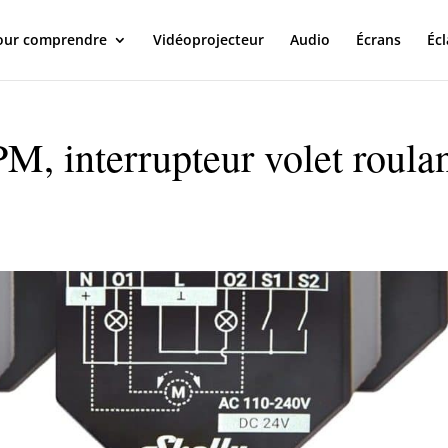
our comprendre
Vidéoprojecteur
Audio
Écrans
Écl
PM, interrupteur volet roula