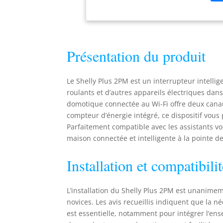
pha
dif
vou
pha
Rid
Présentation du produit
She
por
bid
Le Shelly Plus 2PM est un interrupteur intellig
des
roulants et d’autres appareils électriques dan
qu'
domotique connectée au Wi-Fi offre deux canau
int
compteur d’énergie intégré, ce dispositif vous
dis
pro
Parfaitement compatible avec les assistants vo
cha
maison connectée et intelligente à la pointe de
dav
She
Installation et compatibili
éle
évè
ser
L’installation du Shelly Plus 2PM est unanimeme
ass
novices. Les avis recueillis indiquent que la 
est essentielle, notamment pour intégrer l’ense