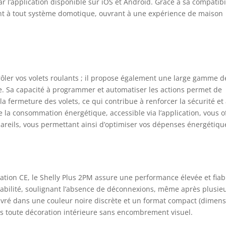
r l’application disponible sur iOS et Android. Grâce à sa compatibi
ent à tout système domotique, ouvrant à une expérience de maison
rôler vos volets roulants ; il propose également une large gamme d
e. Sa capacité à programmer et automatiser les actions permet de
la fermeture des volets, ce qui contribue à renforcer la sécurité et
e la consommation énergétique, accessible via l’application, vous o
pareils, vous permettant ainsi d’optimiser vos dépenses énergétiqu
cation CE, le Shelly Plus 2PM assure une performance élevée et fiab
 stabilité, soulignant l’absence de déconnexions, même après plusie
livré dans une couleur noire discrète et un format compact (dimen
ans toute décoration intérieure sans encombrement visuel.