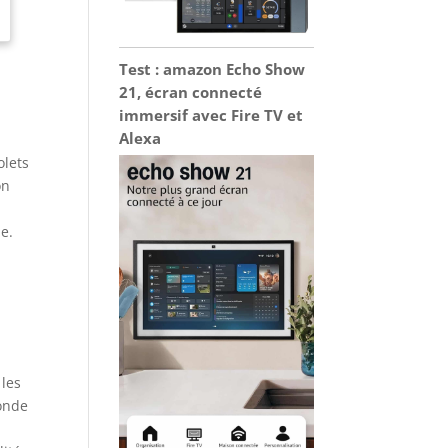
Test : amazon Echo Show
21, écran connecté
immersif avec Fire TV et
Alexa
olets
on
e.
 les
fonde