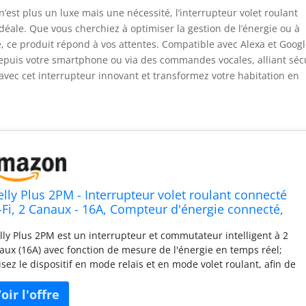
est plus un luxe mais une nécessité, l’interrupteur volet roulant
déale. Que vous cherchiez à optimiser la gestion de l’énergie ou à
e, ce produit répond à vos attentes. Compatible avec Alexa et Goog
depuis votre smartphone ou via des commandes vocales, alliant séc
 avec cet interrupteur innovant et transformez votre habitation en
elly Plus 2PM - Interrupteur volet roulant connecté
-Fi, 2 Canaux - 16A, Compteur d'énergie connecté,
ison Domotique, Alexa & Google Home, App iOS
lly Plus 2PM est un interrupteur et commutateur intelligent à 2
droid - Lot de 4
aux (16A) avec fonction de mesure de l'énergie en temps réel;
lisez le dispositif en mode relais et en mode volet roulant, afin de
er n'importe quel électroménager ou bien vos volets roulants,
eaux ou portes en un seul clic Contrôler 2 lumières sur la même