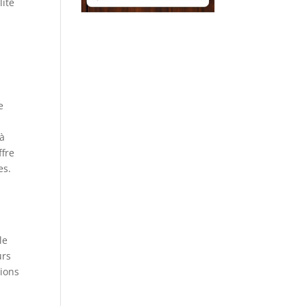
lité
e
 à
ffre
es.
le
urs
sions