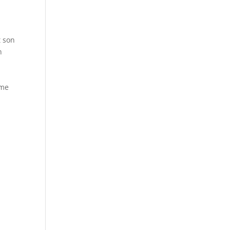
t son
n
n
mme