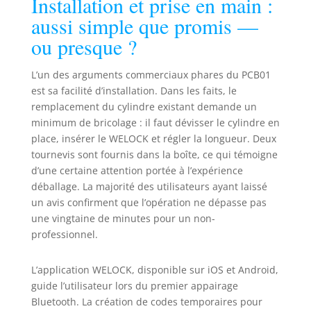
Installation et prise en main :
saurez toujours qui ouvre votre
aussi simple que promis —
porte et quand.La fonction WiFi
nécessite le pont WiFi.Veuillez
ou presque ?
noter que la passerelle doit être
achetée séparément Garantie: Si
L’un des arguments commerciaux phares du PCB01
vous avez des questions sur
est sa facilité d’installation. Dans les faits, le
l'installation, le fonctionnement,
remplacement du cylindre existant demande un
etc., n'hésitez pas à nous
minimum de bricolage : il faut dévisser le cylindre en
contacter. Lot de 1 serrure
place, insérer le WELOCK et régler la longueur. Deux
électronique WELOCK PCB01, 3
cartes RFID, 1 clé Allen spéciale, 1
tournevis sont fournis dans la boîte, ce qui témoigne
manuel d'utilisation. Matériau :
d’une certaine attention portée à l’expérience
acier inoxydable avec alliage de
déballage. La majorité des utilisateurs ayant laissé
zinc, plastique.
un avis confirment que l’opération ne dépasse pas
une vingtaine de minutes pour un non-
professionnel.
L’application WELOCK, disponible sur iOS et Android,
guide l’utilisateur lors du premier appairage
Bluetooth. La création de codes temporaires pour