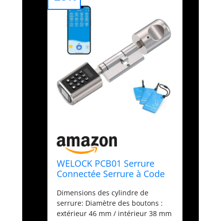
WELOCK PCB01 Serrure
Connectée Serrure à Code
avec RFID carte,Connexion
Dimensions des cylindre de
Bluetooth APP,serrure
serrure: Diamètre des boutons :
Digitale Wi-Fi(nécessite
extérieur 46 mm / intérieur 38 mm
WiFiBox),Smart Lock Facile