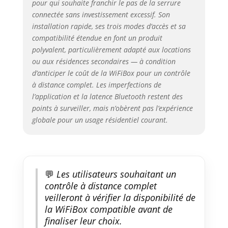
pour qui souhaite franchir le pas de la serrure
smart lock pouvez coupler
connectée sans investissement excessif. Son
jusqu'à 20 cartes. Serrure
installation rapide, ses trois modes d’accès et sa
intelligente avec mot de passe
compatibilité étendue en font un produit
temporaire. Applications
polyvalent, particulièrement adapté aux locations
disponibles pour iOS et
ou aux résidences secondaires — à condition
Android. Avec l' welock
d’anticiper le coût de la WiFiBox pour un contrôle
application, vous pouvez ouvrir /
fermer la serrure porte ou faire
à distance complet. Les imperfections de
des réglages et des
l’application et la latence Bluetooth restent des
autorisations. Contrôle WiFi:
points à surveiller, mais n’obèrent pas l’expérience
welock serrure a
globale pour un usage résidentiel courant.
code,Déverrouillage de la
serrure verrou porte à distance
via le smartphone, contrôlez la
serrure connectee we lock à
partir de l'welock app, où que
💬
Les utilisateurs souhaitant un
vous soyez et à tout
contrôle à distance complet
moment.Record Query, vous
veilleront à vérifier la disponibilité de
saurez toujours qui ouvre votre
la WiFiBox compatible avant de
porte et quand.La fonction WiFi
finaliser leur choix.
nécessite le pont WiFi.Veuillez