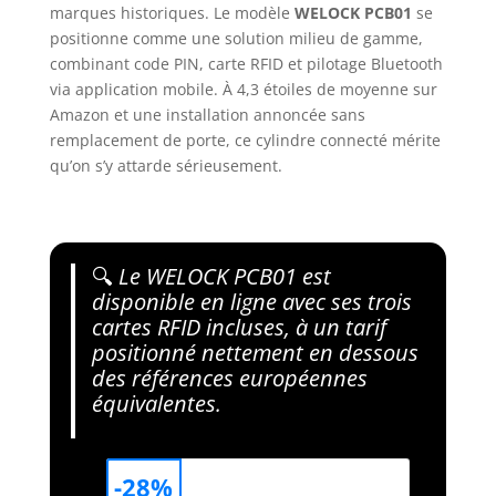
marques historiques. Le modèle
WELOCK PCB01
se
positionne comme une solution milieu de gamme,
combinant code PIN, carte RFID et pilotage Bluetooth
via application mobile. À 4,3 étoiles de moyenne sur
Amazon et une installation annoncée sans
remplacement de porte, ce cylindre connecté mérite
qu’on s’y attarde sérieusement.
🔍
Le WELOCK PCB01 est
disponible en ligne avec ses trois
cartes RFID incluses, à un tarif
positionné nettement en dessous
des références européennes
équivalentes.
-28%