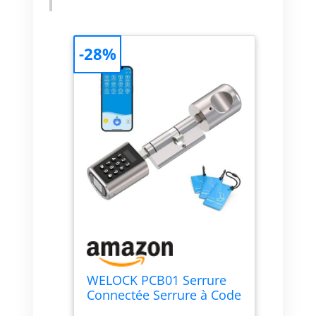
noter que la passerelle doit être
achetée séparément Garantie:
Si vous avez des questions sur
-28%
l'installation, le fonctionnement,
etc., n'hésitez pas à nous
contacter. Lot de 1 serrure
électronique WELOCK PCB01, 3
cartes RFID, 1 clé Allen spéciale,
1 manuel d'utilisation. Matériau
: acier inoxydable avec alliage
de zinc, plastique.
WELOCK PCB01 Serrure
Connectée Serrure à Code
avec RFID