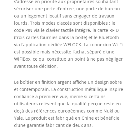
s’adresse en priorité aux propriétaires souhaitant
Ouverture de la porte par mot de
sécuriser une porte d’entrée, une porte de bureau
passe, carte RFID ou application.
ou un logement locatif sans engager de travaux
Stockage du serrure a code jusqu'à
lourds. Trois modes d’accès sont disponibles : le
10 groupes de mot de passe (1
code PIN via le clavier tactile intégré, la carte RFID
d'entre eux avec fonction
(trois cartes fournies dans la boîte) et le Bluetooth
administrateur). smart lock pouvez
via l’application dédiée WELOCK. La connexion Wi-Fi
coupler jusqu'à 20 cartes. Serrure
est possible mais nécessite l’achat séparé d’une
intelligente avec mot de passe
temporaire. Applications
WiFiBox, ce qui constitue un point à ne pas négliger
disponibles pour iOS et Android.
avant toute décision.
Avec l' welock application, vous
pouvez ouvrir / fermer la serrure
Le boîtier en finition argent affiche un design sobre
porte ou faire des réglages et des
et contemporain. La construction métallique inspire
autorisations. Contrôle WiFi:
confiance à première vue, même si certains
welock serrure a
utilisateurs relèvent que la qualité perçue reste en
code,Déverrouillage de la serrure
deçà des références européennes comme Nuki ou
verrou porte à distance via le
smartphone, contrôlez la serrure
Yale. Le produit est fabriqué en Chine et bénéficie
connectee we lock à partir de
d’une garantie fabricant de deux ans.
l'welock app, où que vous soyez et
à tout moment.Record Query, vous