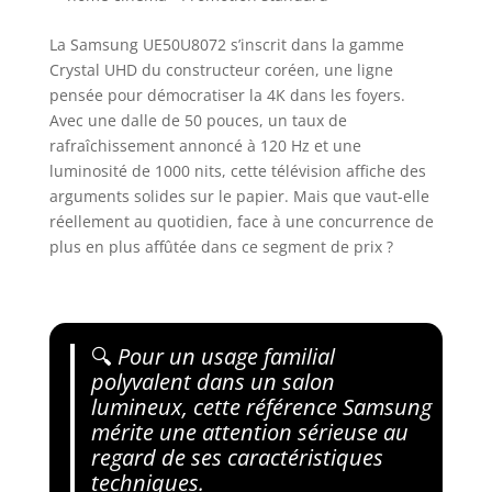
La Samsung UE50U8072 s’inscrit dans la gamme
Crystal UHD du constructeur coréen, une ligne
pensée pour démocratiser la 4K dans les foyers.
Avec une dalle de 50 pouces, un taux de
rafraîchissement annoncé à 120 Hz et une
luminosité de 1000 nits, cette télévision affiche des
arguments solides sur le papier. Mais que vaut-elle
réellement au quotidien, face à une concurrence de
plus en plus affûtée dans ce segment de prix ?
🔍
Pour un usage familial
polyvalent dans un salon
lumineux, cette référence Samsung
mérite une attention sérieuse au
regard de ses caractéristiques
techniques.