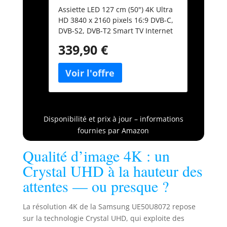
(UE50U8072FUXXH)
Assiette LED 127 cm (50") 4K Ultra
HD 3840 x 2160 pixels 16:9 DVB-C,
DVB-S2, DVB-T2 Smart TV Internet
TV Compatible avec une plage
339,90 €
dynamique élevée (HDR) Montage
standard VESA 200 x 200 mm
Disponibilité et prix à jour – informations
fournies par Amazon
Qualité d’image 4K : un
Crystal UHD à la hauteur des
attentes — ou presque ?
La résolution 4K de la Samsung UE50U8072 repose
sur la technologie Crystal UHD, qui exploite des