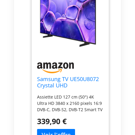
Samsung TV UE50U8072
Crystal UHD
(UE50U8072FUXXH)
Assiette LED 127 cm (50") 4K
Ultra HD 3840 x 2160 pixels 16:9
DVB-C, DVB-S2, DVB-T2 Smart TV
Internet TV Compatible avec une
339,90 €
plage dynamique élevée (HDR)
Montage standard VESA 200 x
200 mm