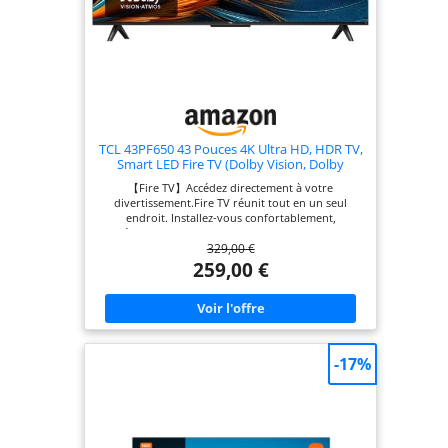
TCL 43PF650 43 Pouces 4K Ultra HD, HDR TV,
Smart LED Fire TV (Dolby Vision, Dolby
Atmos, DTS, HDR 10, Alexa intégré, Airplay2,
【Fire TV】Accédez directement à votre
Miracast)
divertissement.Fire TV réunit tout en un seul
endroit. Installez-vous confortablement,
détendez-vous et profitez de vos favoris sur
329,00 €
Netflix, Prime Video, YouTube, Apple TV, Disney+,
Spotify, la télévision en direct, et bien plus encore.
259,00 €
Vous ne savez pas quoi regarder? Obtenez des
recommandations personnalisées ou demandez
simplement à Alexa de trouver de nouveaux
contenus. 【4K HDR】Contraste, couleurs et
détails améliorés.La dernière norme en matière de
contenu 4K UHD est une plage dynamique élevée.
-17%
Il élargit considérablement la gamme de contraste
et de couleurs. HDR reproduit avec précision les
nuances claires et sombres avec des couleurs
précises et des images aux détails éblouissants.
【Alexa intégré】Dites le. Alexa s'en occupera.Fini
le défilement interminable. Il suffit d'appuyer sur