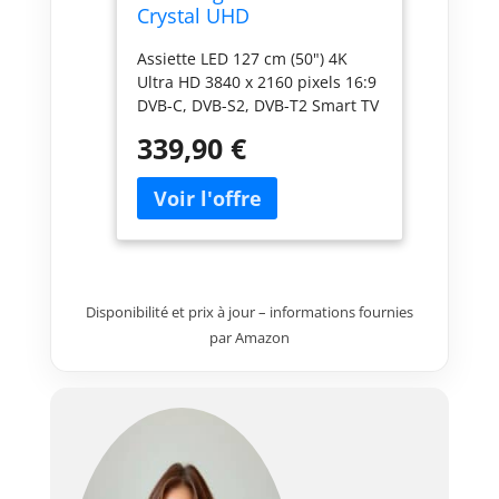
Crystal UHD
(UE50U8072FUXXH)
Assiette LED 127 cm (50") 4K
Ultra HD 3840 x 2160 pixels 16:9
DVB-C, DVB-S2, DVB-T2 Smart TV
Internet TV Compatible avec une
339,90 €
plage dynamique élevée (HDR)
Montage standard VESA 200 x
200 mm
Disponibilité et prix à jour – informations fournies
par Amazon