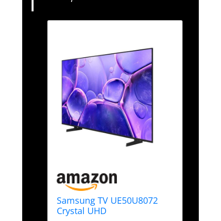
Samsung TV UE50U8072
Crystal UHD