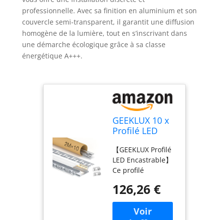
professionnelle. Avec sa finition en aluminium et son
couvercle semi-transparent, il garantit une diffusion
homogène de la lumière, tout en s’inscrivant dans
une démarche écologique grâce à sa classe
énergétique A+++.
GEEKLUX 10 x
Profilé LED
Encastrable 2
【GEEKLUX Profilé
m (Total 20 m)
LED Encastrable】
Profilés en
Ce profilé
Aluminium
aluminium pour
pour Ruban
126,26 €
ruban LED est
LED, Largeur
fabriqué en
jusqu'à 20 mm
aluminium anodisé
ou Deux