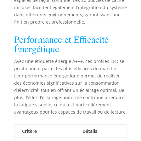
espaces de façon continue. Les 20 boucles de cache
de montage
incluses facilitent également l’intégration du système
compact à clips
dans différents environnements, garantissant une
protège les rubans
finition propre et professionnelle.
LED contre la
poussière,
Performance et Efficacité
l'humidité et
l'oxydation. De
Énergétique
plus, la capacité de
dissipation
Avec une étiquette énergie A+++, ces profilés LED se
thermique
positionnent parmi les plus efficaces du marché.
exceptionnelle
Leur performance énergétique permet de réaliser
prolonge la durée
de vie du profilé
des économies significatives sur la consommation
LED. 【Qualité de
d’électricité, tout en offrant un éclairage optimal. De
Lumière
plus, l’effet d’éclairage uniforme contribue à réduire
Exceptionnelle】
la fatigue visuelle, ce qui est particulièrement
Le profilé LED pour
avantageux pour les espaces de travail ou de lecture.
ruban est équipé
d’un diffuseur LED
blanc mat en PC,
Critère
Détails
diffusant une