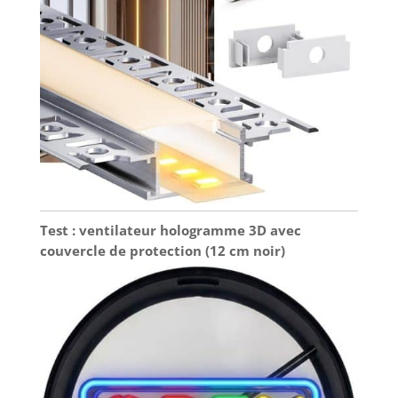
d’application, y
compris les
balcons, salons,
chambres,
terrasses, cuisines,
armoires, tables de
chevet, coiffeuses,
vitrines, cadres de
portes, bars,
escaliers,
panneaux
publicitaires, ainsi
Test : ventilateur hologramme 3D avec
que l’éclairage
couvercle de protection (12 cm noir)
indirect du plafond
et l’éclairage
décoratif dans les
environnements
commerciaux et
l'éclairage
d'accent.