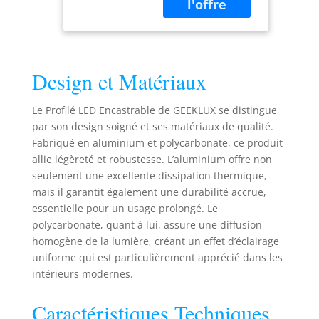
de haute qualité et
Rubbans LED,
est équipé d'un
Dimensions :
diffuseur LED de
61.8 x 13.8
qualité supérieure.
mm, Couvercle
À l’aide d'outils
PC Semi-
Design et Matériaux
standard, vous
Transparent
pouvez facilement
couper le profilé
Le Profilé LED Encastrable de GEEKLUX se distingue
LED et le diffuseur
par son design soigné et ses matériaux de qualité.
aux dimensions
Fabriqué en aluminium et polycarbonate, ce produit
souhaitées,
allie légèreté et robustesse. L’aluminium offre non
permettant ainsi
seulement une excellente dissipation thermique,
de créer votre
mais il garantit également une durabilité accrue,
propre design DIY
essentielle pour un usage prolongé. Le
sans effort. Les
polycarbonate, quant à lui, assure une diffusion
bords du profilé
homogène de la lumière, créant un effet d’éclairage
LED facilitent une
meilleure fixation
uniforme qui est particulièrement apprécié dans les
et permettent de
intérieurs modernes.
dissimuler les
traces
Caractéristiques Techniques
d'installation, tout