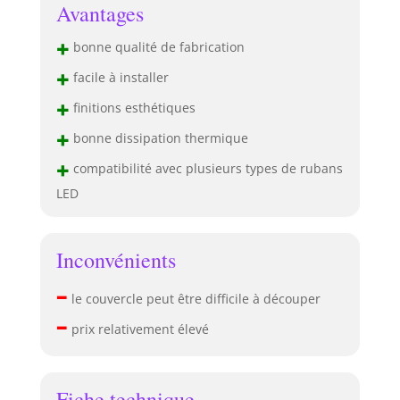
Avantages
encastrable
permet d'insérer
+
bonne qualité de fabrication
ou de coller des
rubans LED d'une
+
facile à installer
largeur totale
+
allant jusqu'à 20
finitions esthétiques
mm, ou deux
+
bonne dissipation thermique
bandes (modèles
3528, 5050, 5630,
+
compatibilité avec plusieurs types de rubans
etc.). 【Domaines
LED
d'Application】 Le
profilé LED
GEEKLUX est
disponible dans
Inconvénients
136 modèles
–
différents,
le couvercle peut être difficile à découper
couvrant presque
–
tous les domaines
prix relativement élevé
d’application, y
compris les
balcons, salons,
Fiche technique