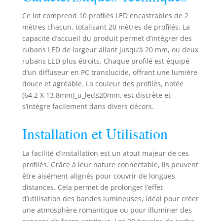
en permettant une
Ce lot comprend 10 profilés LED encastrables de 2
installation au
mètres chacun, totalisant 20 mètres de profilés. La
plafond, sur les
capacité d’accueil du produit permet d’intégrer des
murs ou en
rubans LED de largeur allant jusqu’à 20 mm, ou deux
encastrement.
【Protection
rubans LED plus étroits. Chaque profilé est équipé
Supérieure】 Le
d’un diffuseur en PC translucide, offrant une lumière
profilé aluminium
douce et agréable. La couleur des profilés, notée
de haute qualité,
(64.2 X 13.8mm)_u_led≤20mm, est discrète et
fabriqué à partir
s’intègre facilement dans divers décors.
d’aluminium
anodisé, est
Installation et Utilisation
robuste et
résistant à la
La facilité d’installation est un atout majeur de ces
déformation. La
couche anodisée
profilés. Grâce à leur nature connectable, ils peuvent
offre une
être aisément alignés pour couvrir de longues
excellente isolation
distances. Cela permet de prolonger l’effet
et réduit les
d’utilisation des bandes lumineuses, idéal pour créer
risques de court-
une atmosphère romantique ou pour illuminer des
circuit. Le système