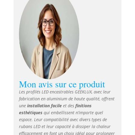
LED et le diffuseur
aux dimensions
souhaitées,
permettant ainsi
de créer votre
propre design DIY
sans effort. Les
bords du profilé
LED facilitent une
meilleure fixation
et permettent de
dissimuler les
Mon avis sur ce produit
traces
d'installation, tout
Les profilés LED encastrables GEEKLUX, avec leur
en permettant une
fabrication en aluminium de haute qualité, offrent
installation au
une
installation facile
et des
finitions
plafond, sur les
esthétiques
qui embellissent n’importe quel
murs ou en
encastrement.
espace. Leur compatibilité avec divers types de
【Protection
rubans LED et leur capacité à dissiper la chaleur
Supérieure】 Le
efficacement en font un choix idéal pour prolonger