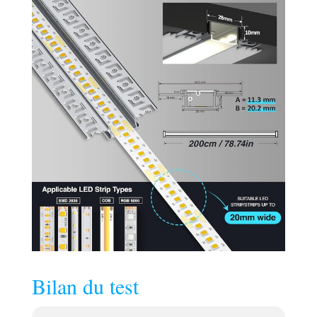
une finition
professionnelle.
【Kit d'Installation
Complet】10* Le
kit comprend tout
ce dont vous avez
besoin : un profilé
aluminium
transparent de
2000 x 64,2 x 13,8
mm et tous les
accessoires
nécessaires à
l'installation. Un
emballage de
haute qualité
garantit que le
produit arrive
Bilan du test
intact et prêt à
l'emploi. Le
support LED