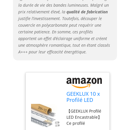
profilé aluminium
la durée de vie des bandes lumineuses. Malgré un
de haute qualité,
prix relativement élevé, la
qualité de fabrication
fabriqué à partir
justifie l’investissement. Toutefois, découper le
d’aluminium
couvercle en polycarbonate peut requérir une
anodisé, est
certaine patience. En somme, ces profilés
robuste et
apportent un effet d’éclairage uniforme et créent
résistant à la
une atmosphère romantique, tout en étant classés
déformation. La
couche anodisée
A+++ pour leur efficacité énergétique.
offre une
excellente isolation
et réduit les
risques de court-
circuit. Le système
de montage
GEEKLUX 10 x
compact à clips
Profilé LED
protège les rubans
Encastrable 2
LED contre la
【GEEKLUX Profilé
m (Total 20 m)
poussière,
LED Encastrable】
Profilés en
l'humidité et
Ce profilé
Aluminium
l'oxydation. De
aluminium pour