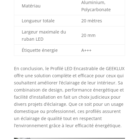
lumière douce et
Aluminium,
Matériau
homogène,
Polycarbonate
éliminant
l'éblouissement et
Longueur totale
20 mètres
créant une
Largeur maximale du
atmosphère
20 mm
ruban LED
agréable. Le
diffuseur LED
Étiquette énergie
A+++
génère un effet
lumineux élégant,
et le rail LED
En conclusion, le Profilé LED Encastrable de GEEKLUX
encastrable
offre une solution complète et efficace pour ceux qui
s’intègre
souhaitent améliorer l’éclairage de leur intérieur. Sa
parfaitement au
combinaison de design, performance énergétique et
plafond, créant
facilité d’installation en fait un choix judicieux pour
des effets de
divers projets d’éclairage. Que ce soit pour un usage
lumière et d'ombre
domestique ou professionnel, ces profilés assurent
sur les murs et au
plafond, mettant
un éclairage de qualité tout en respectant
en valeur la
l’environnement grâce à leur efficacité énergétique.
profondeur de
l'espace et offrant