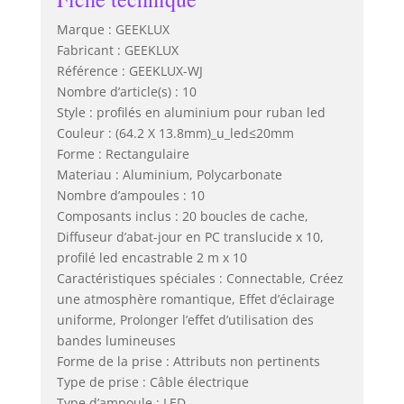
chambres,
terrasses, cuisines,
Marque : GEEKLUX
armoires, tables de
Fabricant : GEEKLUX
chevet, coiffeuses,
Référence : GEEKLUX-WJ
vitrines, cadres de
Nombre d’article(s) : 10
portes, bars,
Style : profilés en aluminium pour ruban led
escaliers,
Couleur : (64.2 X 13.8mm)_u_led≤20mm
panneaux
Forme : Rectangulaire
publicitaires, ainsi
que l’éclairage
Materiau : Aluminium, Polycarbonate
indirect du plafond
Nombre d’ampoules : 10
et l’éclairage
Composants inclus : 20 boucles de cache,
décoratif dans les
Diffuseur d’abat-jour en PC translucide x 10,
environnements
profilé led encastrable 2 m x 10
commerciaux et
Caractéristiques spéciales : Connectable, Créez
l'éclairage
une atmosphère romantique, Effet d’éclairage
d'accent.
uniforme, Prolonger l’effet d’utilisation des
bandes lumineuses
Forme de la prise : Attributs non pertinents
Type de prise : Câble électrique
Type d’ampoule : LED