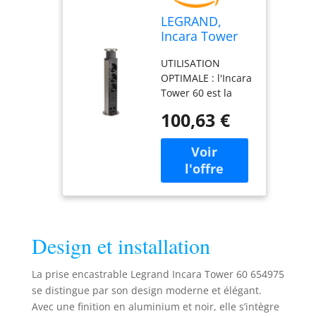
LEGRAND,
Incara Tower
60 654975
UTILISATION
Prise
OPTIMALE : l'Incara
encastrable
Tower 60 est la
avec système
solution de prise
de levage 2 x
100,63 €
encastrable
USB (A+C), 2 x
optimale pour une
prises de
utilisation sur de
données FTP
petites surfaces,
Cat. 6 RJ 45, 3 x
que ce soit dans la
prises, 2 fiches
cuisine, le bureau
P+E, 60 mm de
ou le salon.
diamètre,
CONNECTEURS :
profondeur
Design et installation
les ports pour USB
d'encastrement
A+C, ainsi que le
:
connecteur pour le
La prise encastrable Legrand Incara Tower 60 654975
6 RJ 45 cat. 6 prises
se distingue par son design moderne et élégant.
de données FTP
Avec une finition en aluminium et noir, elle s’intègre
vous permettent