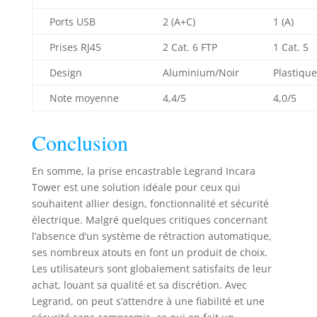
Ports USB
2 (A+C)
1 (A)
Prises RJ45
2 Cat. 6 FTP
1 Cat. 5
Design
Aluminium/Noir
Plastiqu
Note moyenne
4,4/5
4,0/5
Conclusion
En somme, la prise encastrable Legrand Incara
Tower est une solution idéale pour ceux qui
souhaitent allier design, fonctionnalité et sécurité
électrique. Malgré quelques critiques concernant
l’absence d’un système de rétraction automatique,
ses nombreux atouts en font un produit de choix.
Les utilisateurs sont globalement satisfaits de leur
achat, louant sa qualité et sa discrétion. Avec
Legrand, on peut s’attendre à une fiabilité et une