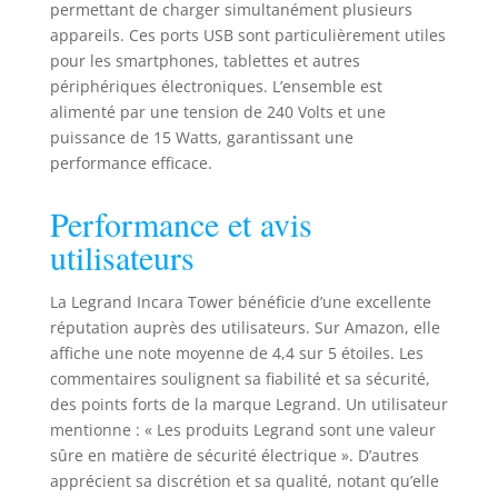
permettant de charger simultanément plusieurs
l'extrémité
appareils. Ces ports USB sont particulièrement utiles
inférieure. Ainsi,
pour les smartphones, tablettes et autres
vous avez un accès
direct à tous les
périphériques électroniques. L’ensemble est
ports. Installation :
alimenté par une tension de 240 Volts et une
avec la section de
puissance de 15 Watts, garantissant une
montage de 60
performance efficace.
mm, une
installation facile
Performance et avis
est assurée. Grâce
utilisateurs
à sa grande
compatibilité, vous
pouvez choisir
La Legrand Incara Tower bénéficie d’une excellente
entre une
réputation auprès des utilisateurs. Sur Amazon, elle
épaisseur de table
affiche une note moyenne de 4,4 sur 5 étoiles. Les
de 6 à 50 mm.
commentaires soulignent sa fiabilité et sa sécurité,
Détails techniques
des points forts de la marque Legrand. Un utilisateur
: diamètre : 60 mm,
mentionne : « Les produits Legrand sont une valeur
profondeur
sûre en matière de sécurité électrique ». D’autres
d'encastrement :
apprécient sa discrétion et sa qualité, notant qu’elle
356,5 mm, 15 W,