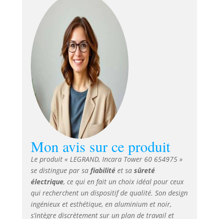
connecteur pour le
6 RJ 45 cat. 6 prises
de données FTP
vous permettent
de connecter
facilement les
appareils sans
adaptateur
supplémentaire.
Ainsi, que ce soit
professionnel ou
privé, vous pouvez
démarrer
Mon avis sur ce produit
directement.
Système de levage
Le produit « LEGRAND, Incara Tower 60 654975 »
: grâce au système
se distingue par sa
fiabilité
et sa
sûreté
de levage, vous
électrique
, ce qui en fait un choix idéal pour ceux
pouvez sortir la
qui recherchent un dispositif de qualité. Son design
multiprise
escamotable en
ingénieux et esthétique, en aluminium et noir,
appuyant sur la
s’intègre discrètement sur un plan de travail et