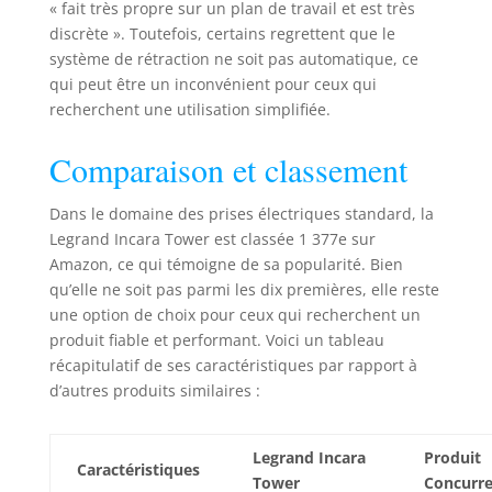
110-240 V, prise de
« fait très propre sur un plan de travail et est très
charge USB A+C,
discrète ». Toutefois, certains regrettent que le
catégorie FTP. 6
système de rétraction ne soit pas automatique, ce
prises de données
qui peut être un inconvénient pour ceux qui
RJ 45, 3 prises,
recherchent une utilisation simplifiée.
câble de 2 m, 2
fiches P+E, 1 x 3000
Comparaison et classement
mA pour un
appareil ou 2 x
Dans le domaine des prises électriques standard, la
1500 mA pour 2
appareils,
Legrand Incara Tower est classée 1 377e sur
aluminium/noir,
Amazon, ce qui témoigne de sa popularité. Bien
654975
qu’elle ne soit pas parmi les dix premières, elle reste
une option de choix pour ceux qui recherchent un
produit fiable et performant. Voici un tableau
récapitulatif de ses caractéristiques par rapport à
d’autres produits similaires :
Legrand Incara
Produit
Caractéristiques
Tower
Concurr