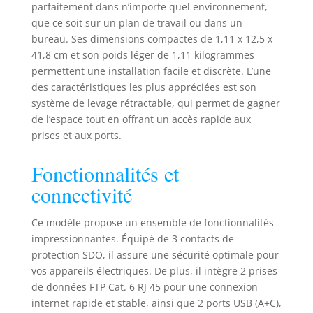
parfaitement dans n’importe quel environnement,
de connecter
que ce soit sur un plan de travail ou dans un
facilement les
bureau. Ses dimensions compactes de 1,11 x 12,5 x
appareils sans
41,8 cm et son poids léger de 1,11 kilogrammes
adaptateur
permettent une installation facile et discrète. L’une
supplémentaire.
des caractéristiques les plus appréciées est son
Ainsi, que ce soit
professionnel ou
système de levage rétractable, qui permet de gagner
privé, vous pouvez
de l’espace tout en offrant un accès rapide aux
démarrer
prises et aux ports.
directement.
Système de levage
Fonctionnalités et
: grâce au système
connectivité
de levage, vous
pouvez sortir la
multiprise
Ce modèle propose un ensemble de fonctionnalités
escamotable en
impressionnantes. Équipé de 3 contacts de
appuyant sur la
protection SDO, il assure une sécurité optimale pour
plaque centrale et
vos appareils électriques. De plus, il intègre 2 prises
la rétracter en
de données FTP Cat. 6 RJ 45 pour une connexion
appuyant sur un
internet rapide et stable, ainsi que 2 ports USB (A+C),
bouton à