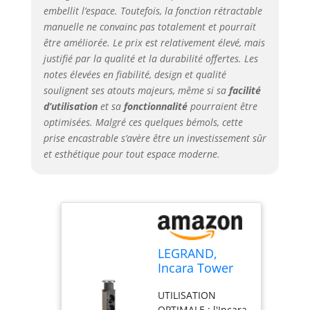
plaque centrale et
embellit l’espace. Toutefois, la fonction rétractable
la rétracter en
manuelle ne convainc pas totalement et pourrait
appuyant sur un
être améliorée. Le prix est relativement élevé, mais
bouton à
justifié par la qualité et la durabilité offertes. Les
l'extrémité
notes élevées en fiabilité, design et qualité
inférieure. Ainsi,
soulignent ses atouts majeurs, même si sa
facilité
vous avez un accès
d’utilisation
et sa
fonctionnalité
pourraient être
direct à tous les
optimisées. Malgré ces quelques bémols, cette
ports. Installation :
avec la section de
prise encastrable s’avère être un investissement sûr
montage de 60
et esthétique pour tout espace moderne.
mm, une
installation facile
est assurée. Grâce
à sa grande
compatibilité, vous
pouvez choisir
LEGRAND,
entre une
Incara Tower
épaisseur de table
60 654975
de 6 à 50 mm.
UTILISATION
Prise
Détails techniques
OPTIMALE : l'Incara