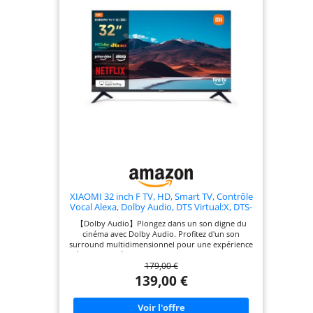
XIAOMI 32 inch F TV, HD, Smart TV, Contrôle
Vocal Alexa, Dolby Audio, DTS Virtual:X, DTS-
HD, AirPlay Compatible
【Dolby Audio】Plongez dans un son digne du
cinéma avec Dolby Audio. Profitez d'un son
surround multidimensionnel pour une expérience
réaliste. Clarté exceptionnelle, des murmures aux
179,00 €
explosions. Ressentez toute l’intensité de vos films
ou jeux comme si vous y étiez. 【Fire TV】Accédez
139,00 €
instantanément à des milliers d’applications
comme Netflix, Prime Video, Disney+ et bien plus,
directement depuis votre écran. Parcourez,