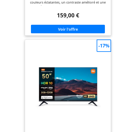
couleurs éclatantes, un contraste amélioré et une
netteté exceptionnelle. La technologie Quantum
Dot apporte plus d’un milliard de couleurs fidèles
159,00 €
à la réalité sur votre écran. Profitez de noirs plus
profonds, de hautes lumières plus lumineuses et
d’une expérience visuelle plus immersive. 【Dolby
Audio】Plongez dans un son digne du cinéma
avec Dolby Audio. Profitez d'un son surround
multidimensionnel pour une expérience réaliste.
Clarté exceptionnelle, des murmures aux
-17%
explosions. Ressentez toute l’intensité de vos films
ou jeux comme si vous y étiez. 【Fire TV】Accédez
instantanément à des milliers d’applications
comme Netflix, Prime Video, Disney+ et bien plus,
directement depuis votre écran. Parcourez,
diffusez et découvrez de nouveaux contenus
rapidement et facilement. Les recommandations
personnalisées rendent la recherche de votre
prochaine série préférée simple et rapide. 【Alexa
intégrée】Dites-le. Alexa la jouera. Fini le
défilement sans fin. Appuyez simplement sur le
bouton Alexa de votre télécommande et utilisez
votre voix pour découvrir de nouveaux contenus,
régler le volume, changer de chaîne ou même
contrôler vos appareils connectés à la maison.
【Apple AirPlay】Diffusez facilement du contenu
depuis votre iPhone, iPad ou Mac directement sur
votre téléviseur grâce à Apple AirPlay. Partagez
vos photos, lisez des vidéos ou dupliquez votre
écran entier sans fil en quelques secondes.