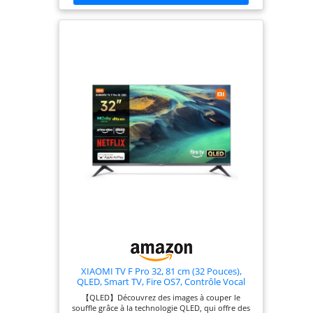
diffusez et découvrez de nouveaux contenus
rapidement et facilement. Les recommandations
personnalisées rendent la recherche de votre
prochaine série préférée simple et rapide. 【Alexa
intégrée】Dites-le. Alexa la jouera. Fini le
défilement sans fin. Appuyez simplement sur le
bouton Alexa de votre télécommande et utilisez
votre voix pour découvrir de nouveaux contenus,
régler le volume, changer de chaîne ou même
contrôler vos appareils connectés à la maison.
【Apple AirPlay】Diffusez facilement du contenu
depuis votre iPhone, iPad ou Mac directement sur
votre téléviseur grâce à Apple AirPlay. Partagez
vos photos, lisez des vidéos ou dupliquez votre
écran entier sans fil en quelques secondes.
Profitez de vos contenus préférés sur grand écran,
sans appareil supplémentaire. Une intégration
fluide avec votre écosystème Apple. 【Netflix &
Prime Video】 Regardez instantanément des films,
séries et contenus originaux exclusifs. Retrouvez
les plus grands succès, blockbusters et
programmes primés, disponibles à tout moment.
Avec un accès rapide et une lecture fluide, votre
divertissement est toujours prêt. Détendez-vous
et profitez du spectacle.
XIAOMI TV F Pro 32, 81 cm (32 Pouces),
QLED, Smart TV, Fire OS7, Contrôle Vocal
Alexa, Dolby Audio™, DTS Virtual:X, DTS-HD,
【QLED】Découvrez des images à couper le
Compatible avec Apple AirPlay
souffle grâce à la technologie QLED, qui offre des