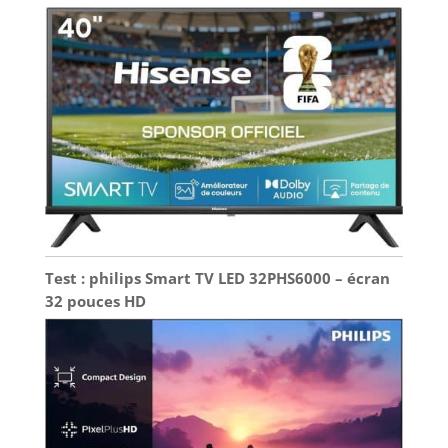
votre iPhone, iPad ou Mac directement sur votre
téléviseur grâce à Apple AirPlay. Partagez vos
photos, lisez des vidéos ou dupliquez votre écran
entier sans fil en quelques secondes. Profitez de
vos contenus préférés sur grand écran, sans
appareil supplémentaire. Une intégration fluide
avec votre écosystème Apple. 【Netflix & Prime
Video】Regardez instantanément des films, séries
et contenus originaux exclusifs. Retrouvez les plus
grands succès, blockbusters et programmes
primés, disponibles à tout moment. Avec un accès
rapide et une lecture fluide, votre divertissement
est toujours prêt. Détendez-vous et profitez du
spectacle.
Test : philips Smart TV LED 32PHS6000 – écran
32 pouces HD