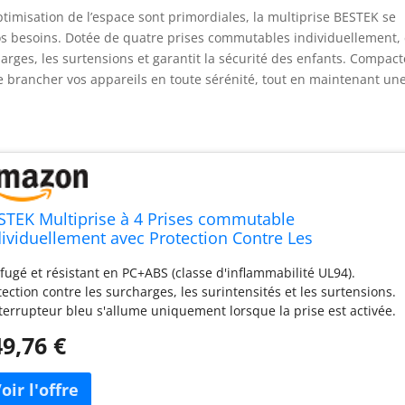
ptimisation de l’espace sont primordiales, la multiprise BESTEK se
 besoins. Dotée de quatre prises commutables individuellement, 
arges, les surtensions et garantit la sécurité des enfants. Compact
e brancher vos appareils en toute sérénité, tout en maintenant un
STEK Multiprise à 4 Prises commutable
dividuellement avec Protection Contre Les
rcharges, Protection Contre Les surtensions et
ifugé et résistant en PC+ABS (classe d'inflammabilité UL94).
otection Enfant - Multiprise Murale - 3600 W/16 A -
tection contre les surcharges, les surintensités et les surtensions.
ir
nterrupteur bleu s'allume uniquement lorsque la prise est activée.
nome en énergie et pas aussi lumineux que les interrupteurs
9,76 €
ges habituels. Grâce au câble épais H05VV-F 3G1,5, une
mentation électrique stable est toujours garantie pour les besoins
puissance élevés. Les prises sont séparées, de sorte que les blocs