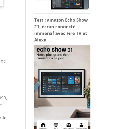
Test : amazon Echo Show
21, écran connecté
immersif avec Fire TV et
Alexa
t de
USB,
e
rtie