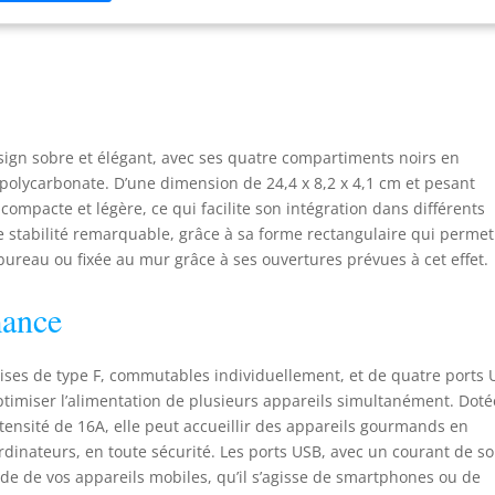
limentation n'entravent pas l'utilisation des prises voisines. 4
ses de distribution avec grande distance Base avec œillets pour
tage mural et picots en caoutchouc antidérapants. Serre-câbles
r ajuster la longueur du câble.
ign sobre et élégant, avec ses quatre compartiments noirs en
 polycarbonate. D’une dimension de 24,4 x 8,2 x 4,1 cm et pesant
ompacte et légère, ce qui facilite son intégration dans différents
ne stabilité remarquable, grâce à sa forme rectangulaire qui perme
 bureau ou fixée au mur grâce à ses ouvertures prévues à cet effet.
mance
ises de type F, commutables individuellement, et de quatre ports 
timiser l’alimentation de plusieurs appareils simultanément. Doté
tensité de 16A, elle peut accueillir des appareils gourmands en
dinateurs, en toute sécurité. Les ports USB, avec un courant de so
de de vos appareils mobiles, qu’il s’agisse de smartphones ou de