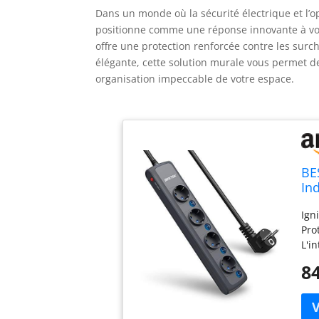
Dans un monde où la sécurité électrique et l’o
positionne comme une réponse innovante à vos
offre une protection renforcée contre les surch
élégante, cette solution murale vous permet d
organisation impeccable de votre espace.
BE
In
su
Ign
Pr
Pro
No
L'i
Éco
84
rou
ali
de 