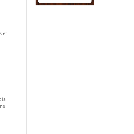
s et
 la
une