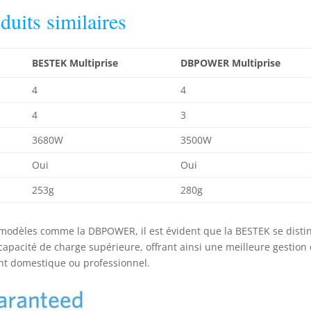
uits similaires
BESTEK Multiprise
DBPOWER Multiprise
4
4
4
3
3680W
3500W
Oui
Oui
253g
280g
 modèles comme la DBPOWER, il est évident que la BESTEK se disti
capacité de charge supérieure, offrant ainsi une meilleure gestion
nt domestique ou professionnel.