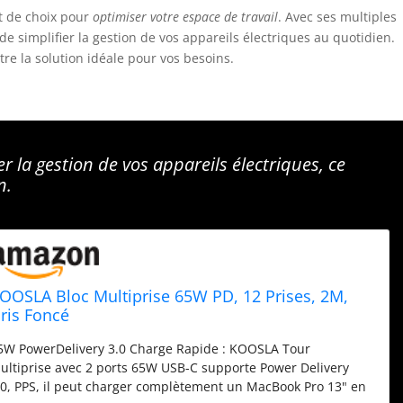
 de choix pour
optimiser votre espace de travail
. Avec ses multiples
de simplifier la gestion de vos appareils électriques au quotidien.
re la solution idéale pour vos besoins.
er la gestion de vos appareils électriques, ce
n.
OOSLA Bloc Multiprise 65W PD, 12 Prises, 2M,
ris Foncé
5W PowerDelivery 3.0 Charge Rapide : KOOSLA Tour
ultiprise avec 2 ports 65W USB-C supporte Power Delivery
.0, PPS, il peut charger complètement un MacBook Pro 13" en