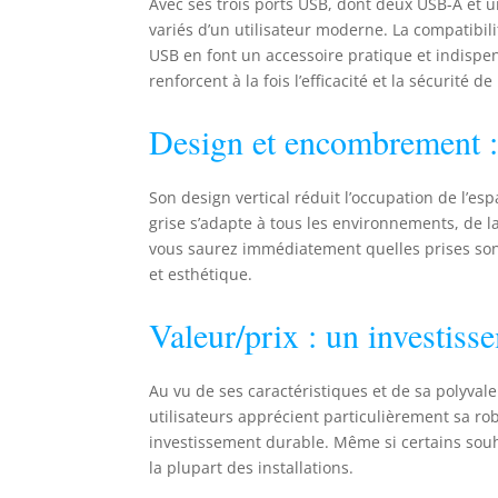
Avec ses trois ports USB, dont deux USB-A et 
a
variés d’un utilisateur moderne. La compatibilit
d
USB en font un accessoire pratique et indispe
v
renforcent à la fois l’efficacité et la sécurité de 
M
c
Design et encombrement : 
i
a
g
Son design vertical réduit l’occupation de l’es
grise s’adapte à tous les environnements, de 
vous saurez immédiatement quelles prises sont 
et esthétique.
Valeur/prix : un investisse
Au vu de ses caractéristiques et de sa polyval
utilisateurs apprécient particulièrement sa ro
investissement durable. Même si certains souh
la plupart des installations.