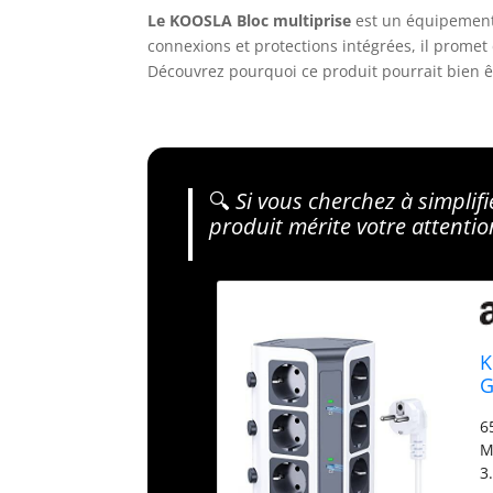
Le KOOSLA Bloc multiprise
est un équipement
connexions et protections intégrées, il promet 
Découvrez pourquoi ce produit pourrait bien êt
🔍
Si vous cherchez à simplifi
produit mérite votre attentio
K
G
6
M
3