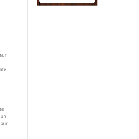
a
leur
lité
Les
e un
pour