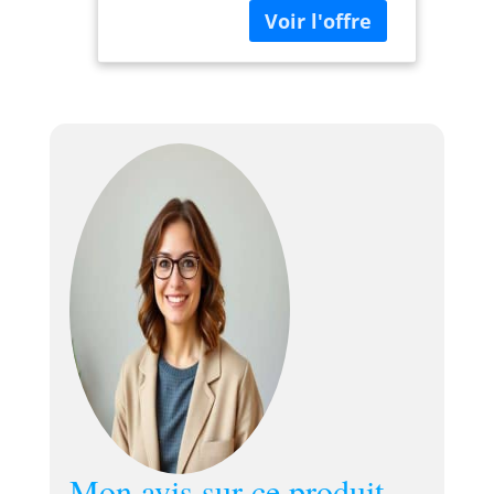
système de
double tension
Gain 1,0 Blanc
Toile en film
cinéma de
qualité
professionnelle
3D/4K/UHD alu
21:9
Bild:241x102cm
103" noir
Mon avis sur ce produit