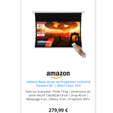
celexon Basic écran de Projection motorisé
Tension 90" | 200x113cm 16:9
Faits sur le produit : Poids 13 kg | Dimensions du
carter HxLxP 7,8x243,8x7,8 cm | Drop 40 cm |
Masquage 4 cm | Retour 4 cm | Projection 200 x
113 cm | Visualisation150°| Sortie du câblegauche
Confort du Home Cinéma : Profitez de
279,99 €
présentations et d'expériences