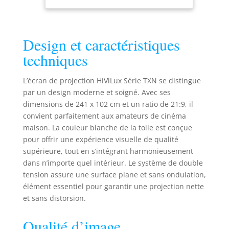
Gain 1,0 Blanc
Toile en film
cinéma de
qualité
Design et caractéristiques
professionnelle
techniques
3D/4K/UHD alu
21:9
Bild:241x102cm
L’écran de projection HiViLux Série TXN se distingue
103" noir
par un design moderne et soigné. Avec ses
dimensions de 241 x 102 cm et un ratio de 21:9, il
convient parfaitement aux amateurs de cinéma
maison. La couleur blanche de la toile est conçue
pour offrir une expérience visuelle de qualité
supérieure, tout en s’intégrant harmonieusement
dans n’importe quel intérieur. Le système de double
tension assure une surface plane et sans ondulation,
élément essentiel pour garantir une projection nette
et sans distorsion.
Qualité d’image