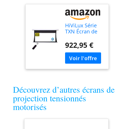
HiViLux Série
TXN Écran de
projection
tensionné
922,95 €
motorisé avec
système de
double tension
Gain 1,0 Blanc
Toile en film
cinéma de
qualité
Découvrez d’autres écrans de
professionnelle
projection tensionnés
3D/4K/UHD alu
21:9
motorisés
Bild:241x102cm
103" noir