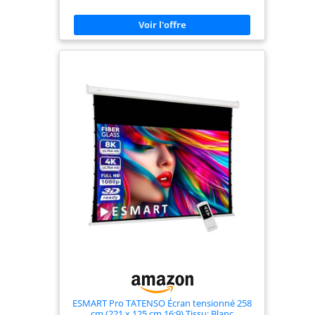
cinématographiques en appuyant sur un bouton
et contrôlez l'écran confortablement à l'aide de la
télécommande ! Image de haute qualité : le
système de tension du câble évite la formation de
plis et assure une surface plane constante pour
des projections qualitatives ! ✓ Assistance de
qualité : nous mettons tout en œuvre pour vous
aider immédiatement et de manière compétente,
quelle que soit votre demande. ✓ Toile de
projection frontale : Type D « diffuse » en PVC à
base de tissu laminé en blanc mat | Gain 1 |
Visionnement 150° | Active 3d ready ✓
ESMART Pro TATENSO Écran tensionné 258
cm (221 x 125 cm 16:9) Tissu: Blanc