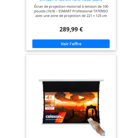
Écran de projection motorisé à tension de 100
pouces (16:9) – ESMART Professional TATENSO
avec une zone de projection de 221 × 125 cm
(diagonale de 100 pouces), idéal pour le home
cinéma et les applications professionnelles
289,99 €
Système de commande et de tension du moteur
confortable – moteur électrique silencieux (avec
commande murale et télécommande) associé à un
système de tension latérale par câble pour une
surface parfaitement plane et sans plis. Qualité
d'image parfaite jusqu'à 8K – le matériau de l'écran
renforcé de fibre de verre offre un gain de 1,1 et
un angle de vision de 150°, idéal pour les
résolutions 8K, 4K, UHD, 3D et Full HD. Boîtier
métallique robuste – construction solide pour un
montage mural ou au plafond ; un long câble
d’alimentation permet une hauteur d’image
optimale même en cas de montage au plafond.
Propriétés du tissu de haute qualité pour un
contraste optimal – masquage noir intégral et
support opaque ; le tissu est hydrofuge, lavable,
résistant à la moisissure et ignifugé.