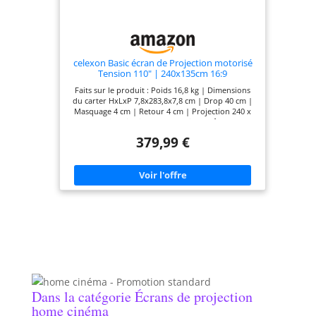
celexon Basic écran de Projection motorisé
Tension 110" | 240x135cm 16:9
Faits sur le produit : Poids 16,8 kg | Dimensions
du carter HxLxP 7,8x283,8x7,8 cm | Drop 40 cm |
Masquage 4 cm | Retour 4 cm | Projection 240 x
135 cm | Visualisation150°| Sortie du câblegauche
Confort du Home Cinéma : Profitez de
379,99 €
présentations et d'expériences
cinématographiques en appuyant sur un bouton
et contrôlez l'écran confortablement à l'aide de la
télécommande ! Image de haute qualité : le
système de tension du câble évite la formation de
plis et assure une surface plane constante pour
des projections qualitatives ! ✓ Assistance de
qualité : nous mettons tout en œuvre pour vous
aider immédiatement et de manière compétente,
quelle que soit votre demande. ✓ Toile de
projection frontale : Type D « diffuse » en PVC à
base de tissu laminé en blanc mat | Gain 1 |
Visionnement 150° | Active 3d ready ✓
Dans la catégorie Écrans de projection
home cinéma