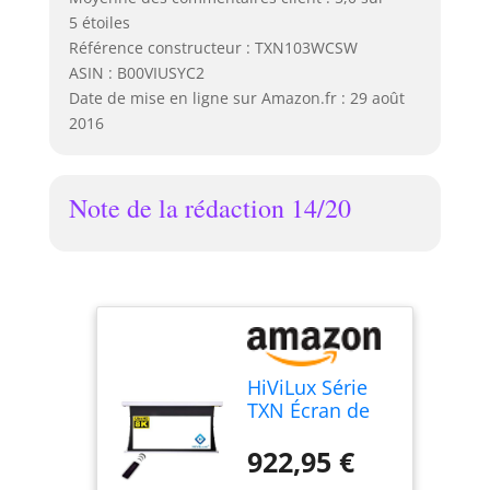
5 étoiles
Référence constructeur : TXN103WCSW
ASIN : B00VIUSYC2
Date de mise en ligne sur Amazon.fr : 29 août
2016
Note de la rédaction 14/20
HiViLux Série
TXN Écran de
projection
tensionné
922,95 €
motorisé avec