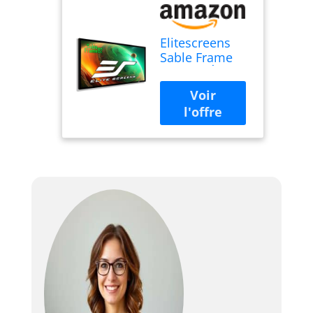
Elitescreens
Sable Frame
B2 110" Écran
de projection
Diagonale 16:9
Diag Active 3D
4K 8K Ultra HD
Ready Fixed
Frame Home
Cinéma Noir
avec Kit
SB110WH2,
110" Diagonale