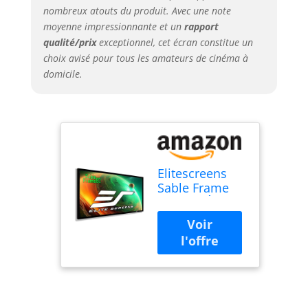
nombreux atouts du produit. Avec une note
moyenne impressionnante et un
rapport
qualité/prix
exceptionnel, cet écran constitue un
choix avisé pour tous les amateurs de cinéma à
domicile.
Elitescreens
Sable Frame
B2 110" Écran
de projection
Diagonale 16:9
Diag Active 3D
4K 8K Ultra HD
Ready Fixed
Frame Home
Cinéma Noir