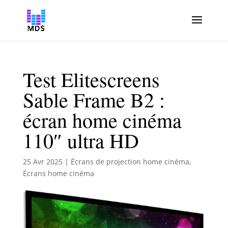
Test Elitescreens
Sable Frame B2 :
écran home cinéma
110″ ultra HD
25 Avr 2025
|
Écrans de projection home cinéma
,
Écrans home cinéma