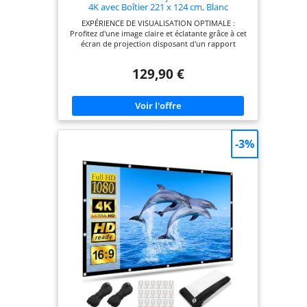
4K avec Boîtier 221 x 124 cm, Blanc
EXPÉRIENCE DE VISUALISATION OPTIMALE :
Profitez d'une image claire et éclatante grâce à cet
écran de projection disposant d'un rapport
d'aspect de 16:9, d'une diagonale de 100 pouces,
de la technologie Ultra HD 4K et d'un large angle
129,90 €
de vision de 160 degrés CONCEPTION RÉGLABLE
EN HAUTEUR : Cet écrans de projection tv et home
cinéma est doté d'un mécanisme de verrouillage
automatique qui vous permet de modifier
aisément la hauteur pour une expérience de
visualisation idéale INSTALLATION POLYVALENTE :
Idéal pour une installation au plafond ou un
-3%
montage mural, cette toile de vidéoprojecteur
s'adapte parfaitement à l'agencement de votre
espace MATÉRIAU SÉLECTIONNÉ : Plastique mat de
qualité, sans plis, facile à nettoyer, durablement
clair et hygiénique. La conception à trois couches
bloque la lumière, servant également de rideau
occultant pour améliorer l'expérience de
visionnage SPÉCIFICATIONS DE L'ÉCRAN DE
PROJECTION : Dimensions de l'écran : 221l x 124H
cm ; - L'assemblage est requis et le matériel
d'installation n'est pas inclus.