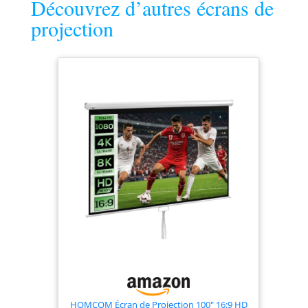
Découvrez d’autres écrans de
avec Kit
projection
SB110WH2,
110" Diagonale
HOMCOM Écran de Projection 100" 16:9 HD