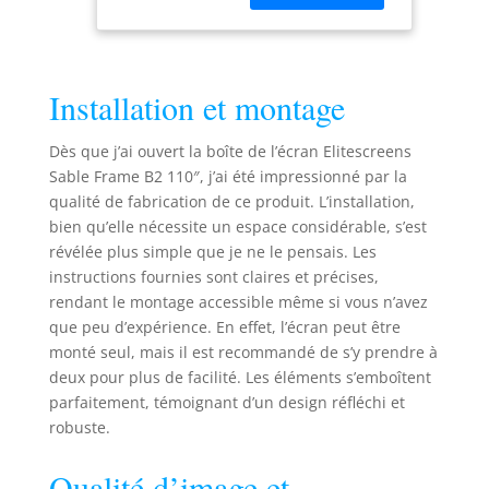
4K 8K Ultra HD
Ready Fixed
Frame Home
Cinéma Noir
Installation et montage
avec Kit
SB110WH2,
Dès que j’ai ouvert la boîte de l’écran Elitescreens
110" Diagonale
Sable Frame B2 110″, j’ai été impressionné par la
qualité de fabrication de ce produit. L’installation,
bien qu’elle nécessite un espace considérable, s’est
révélée plus simple que je ne le pensais. Les
instructions fournies sont claires et précises,
rendant le montage accessible même si vous n’avez
que peu d’expérience. En effet, l’écran peut être
monté seul, mais il est recommandé de s’y prendre à
deux pour plus de facilité. Les éléments s’emboîtent
parfaitement, témoignant d’un design réfléchi et
robuste.
Qualité d’image et