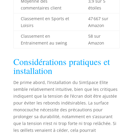
Moyenne des
3,9 sur 5
de golf. Notre
commentaires client
étoiles
écran de
projecteur hd
Classement en Sports et
47 667 sur
s'adapte
Loisirs
Amazon
parfaitement aux
écrans de
Classement en
58 sur
projecteurs
Entrainement au swing
Amazon
domestiques,
garantissant des
Considérations pratiques et
performances
précises et une
installation
clarté d'image
pour votre jeu de
De prime abord, l’installation du SimSpace Elite
golf en salle.
semble relativement intuitive, bien que les critiques
Qualité d'image
supérieure : Conçu
indiquent que la tension de l’écran doit être ajustée
comme un écran
pour éviter les rebonds indésirables. La surface
d'impact pour
monocouche nécessite des précautions pour
projecteur de golf,
prolonger sa durabilité, notamment en s’assurant
il offre une qualité
que la tension n’est ni trop forte ni trop relâchée. Si
d'image
les œillets venaient à céder, cela pourrait