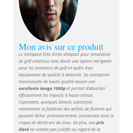
renforcées : l'écran
d'impact pour
simulateur de golf
est doté de
coutures
renforcées pour
une meilleure
Mon avis sur ce produit
durabilité. Conçu
pour s'intégrer
Le SimSpace Elite Écran d’impact pour simulateur
parfaitement à
de golf constitue sans doute une option intrigante
votre cadre
pour les amateurs de golf en quête d’un
personnalisé, il
équipement de qualité à domicile. Sa conception
offre une solution
fiable pour les
monocouche de haute qualité assure une
simulateurs de golf
excellente image 1080p
et permet d’absorber
à domicile et les
efficacement les impacts à haute vitesse.
moniteurs de
Cependant, quelques bémols subsistent,
lancement de golf.
notamment la faiblesse des œillets de fixation qui
Installation facile :
peuvent lâcher prématurément, accentuant ainsi le
Avec des
risque de déchirure du tissu. De plus, son
prix
œillets/grommets
élevé
ne semble pas justifié au regard de la
espacés de 30 cm,