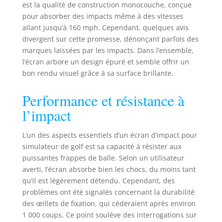
coutures
est la qualité de construction monocouche, conçue
renforcées pour
pour absorber des impacts même à des vitesses
une meilleure
allant jusqu’à 160 mph. Cependant, quelques avis
durabilité. Conçu
divergent sur cette promesse, dénonçant parfois des
pour s'intégrer
marques laissées par les impacts. Dans l’ensemble,
parfaitement à
l’écran arbore un design épuré et semble offrir un
votre cadre
bon rendu visuel grâce à sa surface brillante.
personnalisé, il
offre une solution
fiable pour les
Performance et résistance à
simulateurs de golf
l’impact
à domicile et les
moniteurs de
L’un des aspects essentiels d’un écran d’impact pour
lancement de golf.
Installation facile :
simulateur de golf est sa capacité à résister aux
Avec des
puissantes frappes de balle. Selon un utilisateur
œillets/grommets
averti, l’écran absorbe bien les chocs, du moins tant
espacés de 30 cm,
qu’il est légèrement détendu. Cependant, des
notre écran
problèmes ont été signalés concernant la durabilité
d'impact de golf
des œillets de fixation, qui céderaient après environ
est facile à
1 000 coups. Ce point soulève des interrogations sur
installer dans