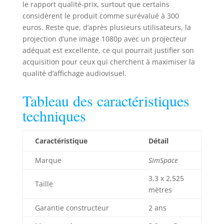
le rapport qualité-prix, surtout que certains
n'importe quel
considèrent le produit comme surévalué à 300
cadre
euros. Reste que, d’après plusieurs utilisateurs, la
personnalisé.
projection d’une image 1080p avec un projecteur
Conçu pour être
utilisé avec des
adéquat est excellente, ce qui pourrait justifier son
aides à
acquisition pour ceux qui cherchent à maximiser la
l'entraînement au
qualité d’affichage audiovisuel.
golf et des
simulateurs de golf
Tableau des caractéristiques
d'intérieur, il
techniques
transforme
n'importe quel
espace en un lieu
Caractéristique
Détail
d'entraînement.
Taille
Marque
SimSpace
personnalisée :
Choisissez parmi
3,3 x 2,525
Taille
différentes tailles
mètres
pour vous adapter
parfaitement à
Garantie constructeur
2 ans
votre simulateur