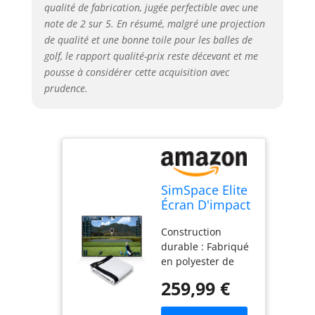
qualité de fabrication, jugée perfectible avec une
notre écran
note de 2 sur 5. En résumé, malgré une projection
d'impact de golf
est facile à
de qualité et une bonne toile pour les balles de
installer dans
golf, le rapport qualité-prix reste décevant et me
n'importe quel
pousse à considérer cette acquisition avec
cadre
prudence.
personnalisé.
Conçu pour être
utilisé avec des
aides à
l'entraînement au
golf et des
simulateurs de golf
SimSpace Elite
d'intérieur, il
Écran D'impact
transforme
pour
n'importe quel
Construction
Simulateur De
espace en un lieu
durable : Fabriqué
Golf - Ecran De
d'entraînement.
en polyester de
Projection
Taille
haute qualité,
Premium pour
259,99 €
personnalisée :
notre écran
Simulateur De
Choisissez parmi
d'impact de golf
Golf à