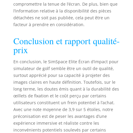
supérieure pour
compromettre la tenue de l’écran. De plus, bien que
une expérience
l’information relative à la disponibilité des pièces
réaliste du golf en
détachées ne soit pas publiée, cela peut être un
intérieur. Idéal
facteur à prendre en considération.
pour
l'entraînement et
Conclusion et rapport qualité-
la pratique du golf,
il s'associe
prix
parfaitement aux
simulateurs de golf
En conclusion, le SimSpace Elite Écran d’impact pour
et aux moniteurs
simulateur de golf semble être un outil de qualité,
de lancement.
surtout apprécié pour sa capacité à projeter des
images claires en haute définition. Toutefois, sur le
long terme, les doutes émis quant à la durabilité des
œillets de fixation et le coût perçu par certains
utilisateurs constituent un frein potentiel à l’achat.
Avec une note moyenne de 3,9 sur 5 étoiles, notre
préconisation est de peser les avantages d’une
expérience immersive et réaliste contre les
inconvénients potentiels soulevés par certains