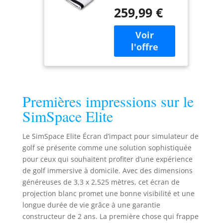
haute qualité,
Premium pour
259,99 €
notre écran
Simulateur De
d'impact de golf
Golf à
monocouche
Domicile,
garantit la
Construction
durabilité et une
Monocouche
excellente qualité
De Haute
d'image.
Qualité, 3,3 x
Parfaitement
2,525 mètres
Premières impressions sur le
adapté aux
simulateurs de golf
SimSpace Elite
d'intérieur, cet
écran résiste sans
Le SimSpace Elite Écran d’impact pour simulateur de
problème aux
golf se présente comme une solution sophistiquée
impacts de balles
pour ceux qui souhaitent profiter d’une expérience
de golf réelles.
de golf immersive à domicile. Avec des dimensions
Coutures
renforcées : l'écran
généreuses de 3,3 x 2,525 mètres, cet écran de
d'impact pour
projection blanc promet une bonne visibilité et une
simulateur de golf
longue durée de vie grâce à une garantie
est doté de
constructeur de 2 ans. La première chose qui frappe