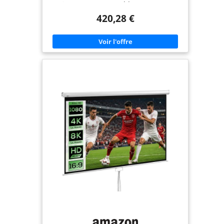
interrupteur mural et télécommande RF,
installation mur/plafond facile. Contrôle via
420,28 €
interrupteur mural ou télécommande RF, avec
fonction de mémorisation de position. Design
ultra-fin et installation polyvalente (mur, plafond,
fenêtre). Idéal pour un usage professionnel ou
éducatif. Adapté à tous les besoins pour un
confort de vision optimal.