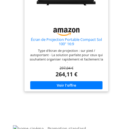
Écran de Projection Portable Compact Sol
100" 16:9
Type d'écran de projection : sur pied /
autoportant - La solution parfaite pour ceux qui
souhaitent organiser rapidement et facilement la
projection de films, de présentations ou de photos
297,04 €
à la maison ou au bureau La construction de
l'écran de projection a été développée pour les
264,11 €
utilisateurs les plus exigeants Le matériau est
résistant à la lumière - Les bordures noires
améliorent la perception de la qualité de l'image
projetée Type de surface : blanc mat - Installation
sans outil - Taille diagonale : 100 pouces