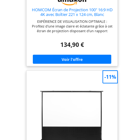
HOMCOM Écran de Projection 100" 16:9 HD
4K avec Boîtier 221 x 124 cm, Blanc
EXPÉRIENCE DE VISUALISATION OPTIMALE :
Profitez d'une image claire et éclatante grâce à cet
écran de projection disposant d'un rapport
d'aspect de 16:9, d'une diagonale de 100 pouces,
de la technologie Ultra HD 4K et d'un large angle
134,90 €
de vision de 160 degrés CONCEPTION RÉGLABLE
EN HAUTEUR : Cet écrans de projection tv et home
cinéma est doté d'un mécanisme de verrouillage
automatique qui vous permet de modifier
aisément la hauteur pour une expérience de
visualisation idéale INSTALLATION POLYVALENTE :
Idéal pour une installation au plafond ou un
-11%
montage mural, cette toile de vidéoprojecteur
s'adapte parfaitement à l'agencement de votre
espace MATÉRIAU SÉLECTIONNÉ : Plastique mat de
qualité, sans plis, facile à nettoyer, durablement
clair et hygiénique. La conception à trois couches
bloque la lumière, servant également de rideau
occultant pour améliorer l'expérience de
visionnage SPÉCIFICATIONS DE L'ÉCRAN DE
PROJECTION : Dimensions de l'écran : 221l x 124H
cm ; - L'assemblage est requis et le matériel
d'installation n'est pas inclus.