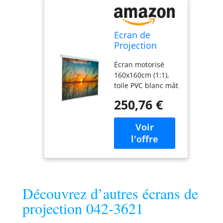
Ecran de
Projection
motorisé 1,60 x
Écran motorisé
1,60m - Format
160x160cm (1:1),
1:1 - Toile
toile PVC blanc mât
Blanche
(gain 1,05),
250,76 €
réglable 4/3, 16/10,
16/9. Contrôle
facile par
interrupteur mural
ou télécommande
RF, avec
mémorisation de
position.
Découvrez d’autres écrans de
Installation simple
(mur, plafond,
projection 042-3621
fenêtre) et design
ultra-fin. Carter