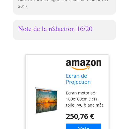
2017
Note de la rédaction 16/20
Ecran de
Projection
motorisé 1,60 x
Écran motorisé
1,60m - Format
160x160cm (1:1),
1:1 - Toile
toile PVC blanc mât
Blanche
(gain 1,05),
250,76 €
réglable 4/3, 16/10,
16/9. Contrôle