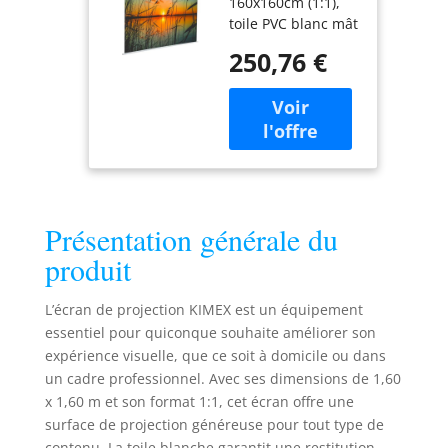
160x160cm (1:1),
1:1 - Toile
toile PVC blanc mât
Blanche
(gain 1,05),
250,76 €
réglable 4/3, 16/10,
16/9. Contrôle
facile par
interrupteur mural
ou télécommande
RF, avec
mémorisation de
position.
Présentation générale du
Installation simple
(mur, plafond,
produit
fenêtre) et design
ultra-fin. Carter
L’écran de projection KIMEX est un équipement
ultra-fin
essentiel pour quiconque souhaite améliorer son
(176x7,5x8,5cm)
expérience visuelle, que ce soit à domicile ou dans
pour une
un cadre professionnel. Avec ses dimensions de 1,60
intégration
discrète. Toile en
x 1,60 m et son format 1:1, cet écran offre une
PVC blanc mât
surface de projection généreuse pour tout type de
(gain 1,05)
contenu. La toile blanche garantit une restitution