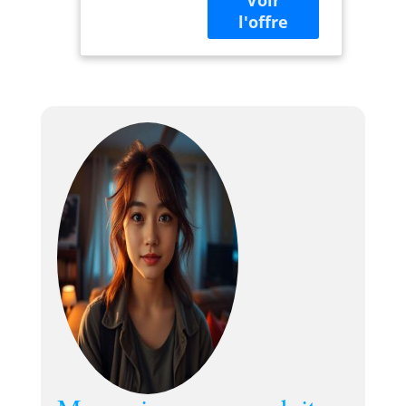
facile par
interrupteur mural
ou télécommande
RF, avec
mémorisation de
position.
Installation simple
(mur, plafond,
fenêtre) et design
ultra-fin. Carter
ultra-fin
(176x7,5x8,5cm)
pour une
intégration
discrète. Toile en
PVC blanc mât
(gain 1,05)
compatible 4/3,
16/10, 16/9.