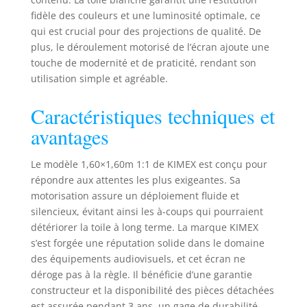
compatible 4/3,
fidèle des couleurs et une luminosité optimale, ce
16/10, 16/9.
qui est crucial pour des projections de qualité. De
plus, le déroulement motorisé de l’écran ajoute une
touche de modernité et de praticité, rendant son
utilisation simple et agréable.
Caractéristiques techniques et
avantages
Le modèle 1,60×1,60m 1:1 de KIMEX est conçu pour
répondre aux attentes les plus exigeantes. Sa
motorisation assure un déploiement fluide et
silencieux, évitant ainsi les à-coups qui pourraient
détériorer la toile à long terme. La marque KIMEX
s’est forgée une réputation solide dans le domaine
des équipements audiovisuels, et cet écran ne
déroge pas à la règle. Il bénéficie d’une garantie
constructeur et la disponibilité des pièces détachées
est assurée pendant 3 ans, un gage de durabilité.