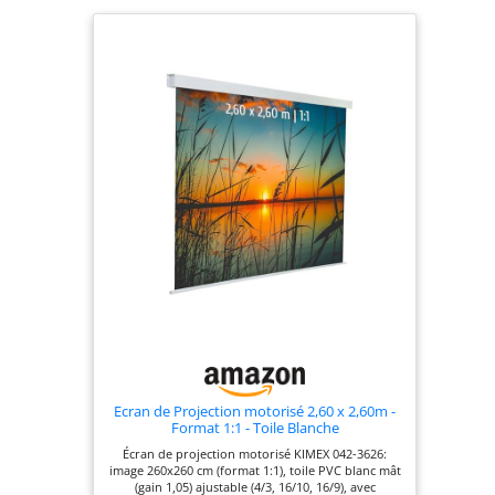
ultra-fin
(176x7,5x8,5cm)
pour une
intégration
discrète. Toile en
PVC blanc mât
(gain 1,05)
compatible 4/3,
16/10, 16/9.
Ecran de Projection motorisé 2,60 x 2,60m -
Format 1:1 - Toile Blanche
Écran de projection motorisé KIMEX 042-3626:
image 260x260 cm (format 1:1), toile PVC blanc mât
(gain 1,05) ajustable (4/3, 16/10, 16/9), avec