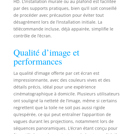
✓ Plug & Play:
HD. L’installation murale ou au plafond est facilitée
jusqu’à 500 cycles
par des supports pratiques, bien qu’il soit conseillé
par charge!
de procéder avec précaution pour éviter tout
Batterie lithium-
désagrément lors de l’installation initiale. La
ion intégrée, sans
télécommande incluse, déjà appairée, simplifie le
prise fixe.
contrôle de l’écran.
Chargeur avec
témoin de charge
Qualité d’image et
inclus. ✓ Support
fiable: notre
performances
service client vous
accompagne avant
La qualité d’image offerte par cet écran est
et après l’achat –
impressionnante, avec des couleurs vives et des
compétent, rapide
détails précis, idéal pour une expérience
et à votre écoute.
cinématographique à domicile. Plusieurs utilisateurs
✓ Toile de
ont souligné la netteté de l’image, même si certains
projection frontale:
Type D "diffus" en
regrettent que la toile ne soit pas aussi rigide
PVC laminé sur
qu’espérée, ce qui peut entraîner l’apparition de
base textile blanc
vagues durant les projections, notamment lors de
mat | gain 1,1 |
séquences panoramiques. L’écran étant conçu pour
angle 155° |