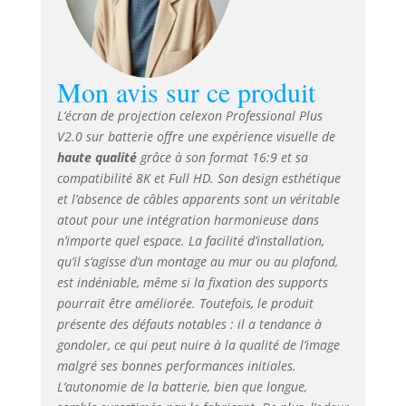
✓ Plug & Play:
jusqu’à 500 cycles
par charge!
Batterie lithium-
ion intégrée, sans
Mon avis sur ce produit
prise fixe.
L’écran de projection celexon Professional Plus
Chargeur avec
V2.0 sur batterie offre une expérience visuelle de
témoin de charge
inclus. ✓ Support
haute qualité
grâce à son format 16:9 et sa
fiable: notre
compatibilité 8K et Full HD. Son design esthétique
service client vous
et l’absence de câbles apparents sont un véritable
accompagne avant
atout pour une intégration harmonieuse dans
et après l’achat –
n’importe quel espace. La facilité d’installation,
compétent, rapide
qu’il s’agisse d’un montage au mur ou au plafond,
et à votre écoute.
est indéniable, même si la fixation des supports
✓ Toile de
pourrait être améliorée. Toutefois, le produit
projection frontale:
présente des défauts notables : il a tendance à
Type D "diffus" en
gondoler, ce qui peut nuire à la qualité de l’image
PVC laminé sur
malgré ses bonnes performances initiales.
base textile blanc
mat | gain 1,1 |
L’autonomie de la batterie, bien que longue,
angle 155° |