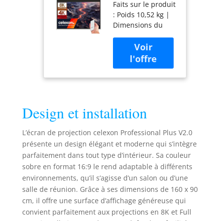
Faits sur le produit
motorisé
: Poids 10,52 kg |
Batterie 70" |
Dimensions du
160x90cm 16:9
carter HxLxP 10,7 x
177 x 9,7 cm |
Drop 45 cm |
Masquage 3 cm |
Retour 3 cm |
Projection 160 x 90
cm | Visualisation
Design et installation
155°| Sortie du
câble gauche
Liberté
L’écran de projection celexon Professional Plus V2.0
d’installation: sans
présente un design élégant et moderne qui s’intègre
câbles, sans stress,
parfaitement dans tout type d’intérieur. Sa couleur
sans effort –
sobre en format 16:9 le rend adaptable à différents
installez votre
environnements, qu’il s’agisse d’un salon ou d’une
écran facilement,
salle de réunion. Grâce à ses dimensions de 160 x 90
rapidement et en
cm, il offre une surface d’affichage généreuse qui
toute élégance, où
vous le souhaitez!
convient parfaitement aux projections en 8K et Full