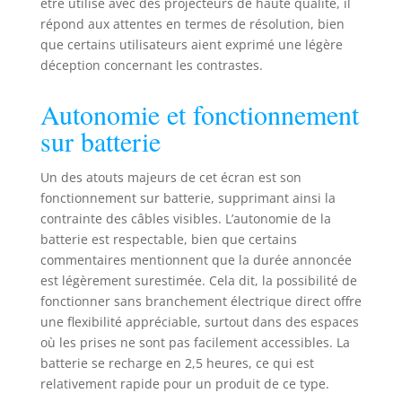
être utilisé avec des projecteurs de haute qualité, il
compatible 3D
répond aux attentes en termes de résolution, bien
active ✓ |
que certains utilisateurs aient exprimé une légère
classement feu B1
déception concernant les contrastes.
✓
Autonomie et fonctionnement
sur batterie
Un des atouts majeurs de cet écran est son
fonctionnement sur batterie, supprimant ainsi la
contrainte des câbles visibles. L’autonomie de la
batterie est respectable, bien que certains
commentaires mentionnent que la durée annoncée
est légèrement surestimée. Cela dit, la possibilité de
fonctionner sans branchement électrique direct offre
une flexibilité appréciable, surtout dans des espaces
où les prises ne sont pas facilement accessibles. La
batterie se recharge en 2,5 heures, ce qui est
relativement rapide pour un produit de ce type.