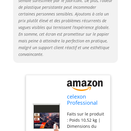
semble surestimée par le fabricant. De plus, l’odeur
compatible 3D
de plastique persistante peut incommoder
active ✓ |
certaines personnes sensibles. Ajoutons à cela un
classement feu B1
prix plutôt élevé et des problèmes récurrents de
✓
vagues visibles qui ternissent l’expérience globale.
En somme, cet écran est prometteur sur le papier
mais peine à atteindre la perfection en pratique,
malgré un support client réactif et une esthétique
convaincante.
celexon
Professional
Plus V2 écran
Faits sur le produit
motorisé
: Poids 10,52 kg |
Batterie 70" |
Dimensions du
160x90cm 16:9