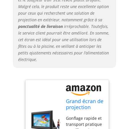
plusieurs
Malgré cela, le produit reste une excellente option
processus de
pour ceux qui recherchent une solution de
couture. La taille
projection en extérieur, notamment grâce à sa
de l'écran est plus
ponctualité de livraison
irréprochable. Toutefois,
grande que les
le service client pourrait être amélioré. En somme,
produits similaires
et la qualité est
cet écran est idéal pour une utilisation lors de
meilleure. La toile
fêtes ou à la piscine, en veillant à anticiper les
blanche est
petits ajustements nécessaires pour l’alimentation
fabriquée en tissu
électrique.
de soie plus délicat
avec des velcros
pratiques. Le cadre
noir est fabriqué
en tissu Oxford
plus résistant pour
garantir la
Grand écran de
durabilité. Facile à
projection
nettoyer avec un
gonflable
chiffon et ne se
Gonflage rapide et
d'extérieur
casse pas. Design
transport pratique
avec souffleur