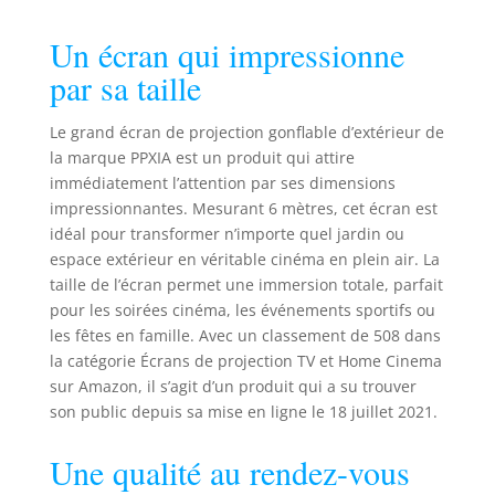
fêtes (6 m)
avec un grand sac
Un écran qui impressionne
de rangement
quotidien pour
par sa taille
que vous puissiez
l'emporter partout
Le grand écran de projection gonflable d’extérieur de
où vous voulez.
la marque PPXIA est un produit qui attire
Idéal pour les
immédiatement l’attention par ses dimensions
aventures de
camping, les
impressionnantes. Mesurant 6 mètres, cet écran est
pique-niques, les
idéal pour transformer n’importe quel jardin ou
anniversaires en
espace extérieur en véritable cinéma en plein air. La
plein air, les fêtes
taille de l’écran permet une immersion totale, parfait
de piscine et les
pour les soirées cinéma, les événements sportifs ou
fêtes de mariage.
les fêtes en famille. Avec un classement de 508 dans
Qui plus est,
la catégorie Écrans de projection TV et Home Cinema
l'écran est blanc à
sur Amazon, il s’agit d’un produit qui a su trouver
l'avant et à
son public depuis sa mise en ligne le 18 juillet 2021.
l'arrière, il
fonctionnera pour
Une qualité au rendez-vous
une utilisation
avec projection