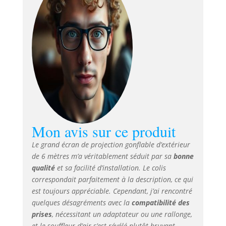
où vous voulez.
Idéal pour les
aventures de
camping, les
pique-niques, les
anniversaires en
plein air, les fêtes
de piscine et les
fêtes de mariage.
Qui plus est,
l'écran est blanc à
l'avant et à
Mon avis sur ce produit
l'arrière, il
Le grand écran de projection gonflable d’extérieur
fonctionnera pour
de 6 mètres m’a véritablement séduit par sa
bonne
une utilisation
avec projection
qualité
et sa facilité d’installation. Le colis
inversée. Matériau
correspondait parfaitement à la description, ce qui
de haute qualité et
est toujours appréciable. Cependant, j’ai rencontré
facile à nettoyer :
quelques désagréments avec la
compatibilité des
nous utilisons un
prises
, nécessitant un adaptateur ou une rallonge,
tissu Oxford 210D,
et le souffleur d’air s’est révélé plutôt bruyant.