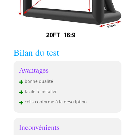
pouvez nous
contacter par mail
ou par téléphone,
remboursement ou
échange sous 24
heures.
Bilan du test
Avantages
+
bonne qualité
+
facile à installer
+
colis conforme à la description
Inconvénients