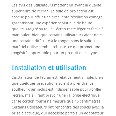
inversée. Matériau
Les avis des utilisateurs mettent en avant la qualité
de haute qualité et
supérieure de l’écran. La toile de projection est
facile à nettoyer :
conçue pour offrir une excellente résolution d’image,
nous utilisons un
garantissant une expérience visuelle de haute
tissu Oxford 210D,
qualité. Malgré sa taille, l’écran reste léger et facile à
plusieurs
manipuler, bien que certains utilisateurs aient noté
processus de
une certaine difficulté à le ranger sans le salir. Le
couture. La taille
de l'écran est plus
matériel utilisé semble robuste, ce qui promet une
grande que les
longévité appréciable pour un produit de ce type.
produits similaires
et la qualité est
Installation et utilisation
meilleure. La toile
blanche est
L’installation de l’écran est relativement simple, bien
fabriquée en tissu
que quelques précautions soient à prendre. Le
de soie plus délicat
souffleur d’air inclus est indispensable pour gonfler
avec des velcros
l’écran, mais il faut prévoir une rallonge électrique
pratiques. Le cadre
noir est fabriqué
car le cordon fourni ne mesure que 45 centimètres.
en tissu Oxford
Certains utilisateurs ont rencontré des soucis avec la
plus résistant pour
prise électrique, qui nécessite parfois un adaptateur