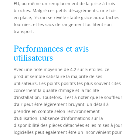
garantir la
EU, ou même un remplacement de la prise à trois
durabilité. Facile à
broches. Malgré ces petits désagréments, une fois
nettoyer avec un
en place, l’écran se révèle stable grâce aux attaches
chiffon et ne se
fournies, et les sacs de rangement facilitent son
casse pas. Design
transport.
innovant : écran
plus haut, hauteur
Performances et avis
visuelle plus
confortable. Le
utilisateurs
cadre noir
audacieux rend
Avec une note moyenne de 4,2 sur 5 étoiles, ce
l'écran plus haut
produit semble satisfaire la majorité de ses
du sol, de sorte
utilisateurs. Les points positifs les plus souvent cités
que vous avez le
concernent la qualité d’image et la facilité
meilleur angle de
vue. Bloque
d’installation. Toutefois, il est à noter que le souffleur
également la
d’air peut être légèrement bruyant, un détail à
lumière au bas de
prendre en compte selon l’environnement
l'écran, ce qui rend
d’utilisation. L’absence d’informations sur la
le film encore plus
disponibilité des pièces détachées et les mises à jour
beau. 【Home
logicielles peut également être un inconvénient pour
Cinéma 】Profitez