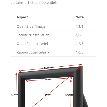
certains acheteurs potentiels.
de vos films
préférés sur grand
écran à tout
Aspect
Note
moment avec votre
famille et vos amis
Qualité de l’image
4,5/5
dans le jardin. Un
bel ajout pour les
Facilité d’installation
4,0/5
hôtels, fêtes
Qualité du matériel
4,2/5
d'anniversaire,
fêtes en plein air,
Rapport qualité/prix
4,0/5
jeux sportifs et
événements
spéciaux. 【Service
après-vente】Nous
fournissons 365
jours de garantie
de qualité pour
tous les produits.
Si vous n'êtes pas
satisfait du produit
acheté, vous