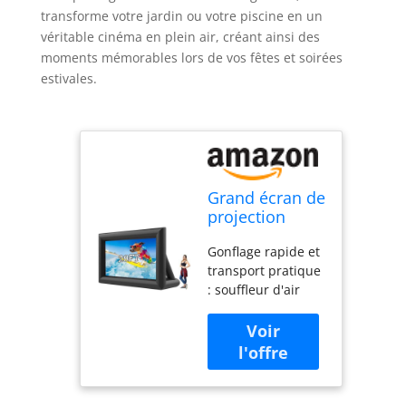
transforme votre jardin ou votre piscine en un
véritable cinéma en plein air, créant ainsi des
moments mémorables lors de vos fêtes et soirées
estivales.
Grand écran de
projection
gonflable
Gonflage rapide et
d'extérieur
transport pratique
avec souffleur
: souffleur d'air
d'air, attaches,
haute puissance
kit de
avec faible bruit en
réparation et
environ 2 à 4
sacs de
minutes. Ce méga
rangement, la
écran de cinéma
piscine, les
gonflable est livré