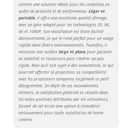
exceptionnelle avec
comme une solution idéale pour les cinéphiles en
son écran mat
quête de praticité et de performance.
Léger et
blanc HD (Haute
portable
, il offre une excellente qualité d’image,
Définition) au ratio
avec un gain adapté pour les technologies 3D, 8K,
16:9. Que vous
utilisiez un
4K et 1080P. Son installation est d’une facilité
projecteur 4k UHD,
déconcertante, ce qui le rend parfait pour un usage
Full HD 1080P, SD
rapide dans divers environnements. Toutefois, il
ou 3D, la définition
nécessite une surface
large et plane
pour garantir
de l'image dépend
sa stabilité, et l’ouverture peut s’avérer un peu
principalement du
rigide. Bien qu’il soit sujet à des ondulations, ce qui
projecteur lui-
pourrait affecter la projection, sa compatibilité
même, pas de
avec les projecteurs compense largement ce petit
l'écran de
désagrément. En dépit de ces inconvénients
projection. Notre
mineurs, la satisfaction générale se ressent dans
écran est
les notes positives attribuées par les utilisateurs,
polyvalent et
compatible avec
faisant de cet écran une option à considérer
tous les projecteurs
sérieusement pour toute installation de home
frontaux, vous
cinéma.
garantissant une
expérience