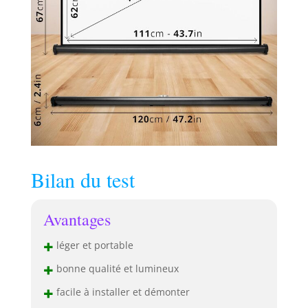
Ajoutez cet écran
de qualité à votre
espace dès
aujourd'hui et
transformez votre
divertissement à
domicile. Le
modèle DPS50 est
également
disponible en
format 4:3.
Bilan du test
Avantages
+
léger et portable
+
bonne qualité et lumineux
+
facile à installer et démonter