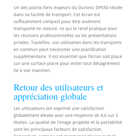
expérience
Un des points forts majeurs du Duronic DPS50 réside
cinématographique
dans sa facilité de transport. Cet écran est
exceptionnelle à
suffisamment compact pour être aisément
chaque fois. Que
transporté en voiture, ce qui le rend pratique pour
vous prévoyiez de
les réunions professionnelles ou les présentations
créer un home
privées. Toutefois, son utilisation dans les transports
cinema ou de
en commun peut nécessiter une planification
l'utiliser dans un
cadre
supplémentaire. Il est essentiel que l’écran soit placé
professionnel,
sur une surface plane pour éviter tout désagrément
notre écran répond
lié à son maintien.
à tous vos besoins.
Ses pieds rotatifs
Retour des utilisateurs et
offrent une stabilité
appréciation globale
accrue, tandis que
le mécanisme de
verrouillage
Les utilisateurs ont exprimé une satisfaction
garantit que l'écran
globalement élevée avec une moyenne de 4,6 sur 5
reste en place,
étoiles. La qualité de l’image projetée et la portabilité
même lorsque vous
sont les principaux facteurs de satisfaction.
le transportez.