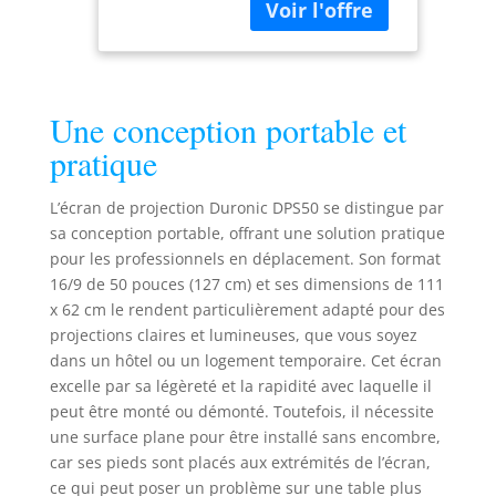
Avec des
| Solution
dimensions de 50
Alternative au
pouces ou 127 cm,
Trépied | Gain
notre écran de
+1 idéal pour
projection DPS50
3D 8K 4K 1080P
Une conception portable et
16:9 offre une
surface de
pratique
projection de 111 x
62 cm, idéale pour
L’écran de projection Duronic DPS50 se distingue par
une expérience
sa conception portable, offrant une solution pratique
cinématographique
pour les professionnels en déplacement. Son format
immersive. Le
16/9 de 50 pouces (127 cm) et ses dimensions de 111
DPS50 peut être
x 62 cm le rendent particulièrement adapté pour des
déroulé et enroulé
projections claires et lumineuses, que vous soyez
en quelques
secondes à l'aide
dans un hôtel ou un logement temporaire. Cet écran
de la poignée
excelle par sa légèreté et la rapidité avec laquelle il
fournie, offrant une
peut être monté ou démonté. Toutefois, il nécessite
utilisation simple.
une surface plane pour être installé sans encombre,
L'écran est conçu
car ses pieds sont placés aux extrémités de l’écran,
pour offrir une
ce qui peut poser un problème sur une table plus