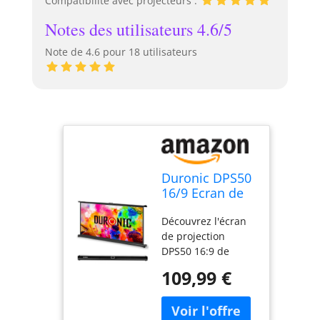
Compatibilité avec projecteurs :
Notes des utilisateurs 4.6/5
Note de 4.6 pour 18 utilisateurs
Duronic DPS50
16/9 Ecran de
Projection TV
Découvrez l'écran
Home Cinema
de projection
pour Bureau de
DPS50 16:9 de
50 Pouces 127
Duronic, idéal pour
cm | 111 x 62
109,99 €
une installation sur
cm | Toile pour
bureau ou table.
vidéoprojecteur
Avec des
| Solution