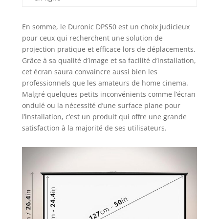
et contrastées.
Idéal pour les
salles de
En somme, le Duronic DPS50 est un choix judicieux
conférence, les
pour ceux qui recherchent une solution de
salles de classe ou
projection pratique et efficace lors de déplacements.
à la maison, nos
Grâce à sa qualité d’image et sa facilité d’installation,
gammes d'écrans
cet écran saura convaincre aussi bien les
de projection sont
professionnels que les amateurs de home cinema.
disponibles en
différentes tailles,
Malgré quelques petits inconvénients comme l’écran
de 40 pouces à 100
ondulé ou la nécessité d’une surface plane pour
pouces en formats
l’installation, c’est un produit qui offre une grande
4:3 et 16:9. Quel
satisfaction à la majorité de ses utilisateurs.
que soit le
projecteur frontal
que vous possédez,
notre écran de
projection DPS50
est la solution
parfaite pour une
expérience visuelle
exceptionnelle.