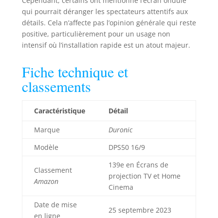
Cependant, certains ont mentionné l’écran ondulé
Lorsque vous ne
qui pourrait déranger les spectateurs attentifs aux
l'utilisez pas, vous
détails. Cela n’affecte pas l’opinion générale qui reste
pouvez le ranger
positive, particulièrement pour un usage non
dans son boîtier
intensif où l’installation rapide est un atout majeur.
compact de 120 x 6
cm. Notre écran est
fabriqué en PVC,
Fiche technique et
avec une finition
classements
mate et un gain de
+1 pour augmenter
la luminosité,
Caractéristique
Détail
même dans des
environnements
Marque
Duronic
moins sombres.
Modèle
DPS50 16/9
L'intérieur de
l'écran est doublé
139e en Écrans de
en noir pour
Classement
projection TV et Home
empêcher la
Amazon
Cinema
lumière de passer
à travers, offrant
Date de mise
des images nettes
25 septembre 2023
en ligne