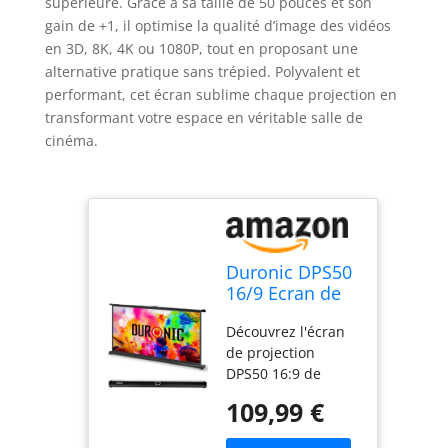
supérieure. Grâce à sa taille de 50 pouces et son
gain de +1, il optimise la qualité d’image des vidéos
en 3D, 8K, 4K ou 1080P, tout en proposant une
alternative pratique sans trépied. Polyvalent et
performant, cet écran sublime chaque projection en
transformant votre espace en véritable salle de
cinéma.
Duronic DPS50
16/9 Ecran de
Projection TV
Découvrez l'écran
Home Cinema
de projection
pour Bureau de
DPS50 16:9 de
50 Pouces 127
Duronic, idéal pour
cm | 111 x 62
109,99 €
une installation sur
cm | Toile pour
bureau ou table.
vidéoprojecteur