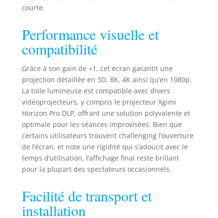
qualité d'image
courte.
exceptionnelle avec
son écran mat
Performance visuelle et
blanc HD (Haute
Définition) au ratio
compatibilité
16:9. Que vous
utilisiez un
Grâce à son gain de +1, cet écran garantit une
projecteur 4k UHD,
projection détaillée en 3D, 8K, 4K ainsi qu’en 1080p.
Full HD 1080P, SD
La toile lumineuse est compatible avec divers
ou 3D, la définition
vidéoprojecteurs, y compris le projecteur Xgimi
de l'image dépend
Horizon Pro DLP, offrant une solution polyvalente et
principalement du
projecteur lui-
optimale pour les séances improvisées. Bien que
même, pas de
certains utilisateurs trouvent challenging l’ouverture
l'écran de
de l’écran, et note une rigidité qui s’adoucit avec le
projection. Notre
temps d’utilisation, l’affichage final reste brillant
écran est
pour la plupart des spectateurs occasionnels.
polyvalent et
compatible avec
Facilité de transport et
tous les projecteurs
installation
frontaux, vous
garantissant une