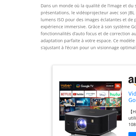
Dans un monde où la qualité de l’image et du s
présentations, le vidéoprojecteur avec son JB
lumens ISO pour des images éclatantes et de 
expérience immersive. Grâce à son système Goog
fonctionnalités d’auto focus et de correction au
adaptation parfaite à votre espace. Ce modèle 
s’ajustant à l’écran pour un visionnage optimal
Vi
Go
Bl
【Ho
év
uti
108
amb