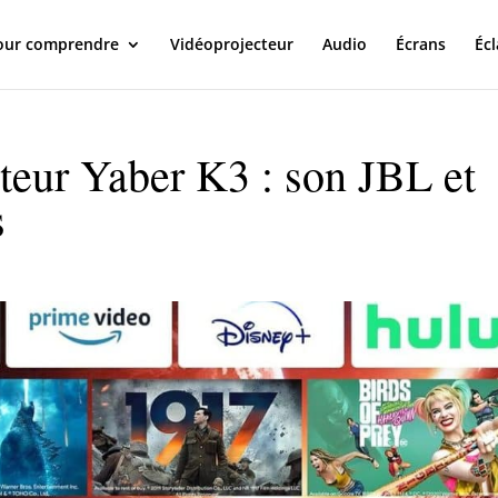
our comprendre
Vidéoprojecteur
Audio
Écrans
Écl
teur Yaber K3 : son JBL et
s