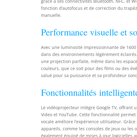
grâce à ses connectivités Bluetooth, NFC, et Wi
mai
fonction d’autofocus et de correction du trapèz
man
manuelle.
le 
rec
Performance visuelle et s
Ce 
que
ser
Avec une luminosité impressionnante de 1600
4k 
dans des environnements légèrement éclairés. L
tec
une projection parfaite, même dans les espaces r
sta
couleurs, que ce soit pour des films ou des év
pou
salué pour sa puissance et sa profondeur sonor
ou 
équ
Fonctionnalités intelligent
hau
Blu
fêt
Le vidéoprojecteur intègre Google TV, offrant 
Video et YouTube. Cette fonctionnalité permet
vocale améliore l’expérience utilisateur. Grâce
appareils, comme les consoles de jeux ou les o
également équipé de mises à jour logicielles au