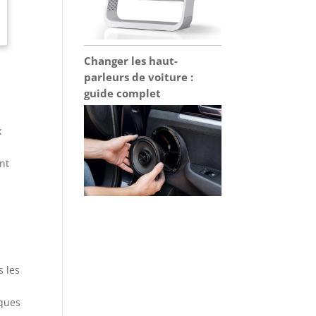
Changer les haut-
parleurs de voiture :
guide complet
x
ant
s les
iques