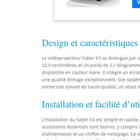
(pr
spo
【Ch
vid
rep
hol
Design et caractéristiques
ext
imm
【Go
Le vidéoprojecteur Yaber K3 se distingue par 
vér
32,3 centimètres et un poids de 5,1 kilogramm
Net
disponible en couleur noire. Il intègre un écr
soi
une qualité d’image exceptionnelle. Son syst
cou
vid
immersion sonore de haute qualité, un atout 
scé
qua
Installation et facilité d’ut
Aut
ce 
aju
L’installation du Yaber K3 est simple et rapid
les
accessoires essentiels sont fournis, y compri
16:
d’alimentation et un chiffon de nettoyage. Ce
sur