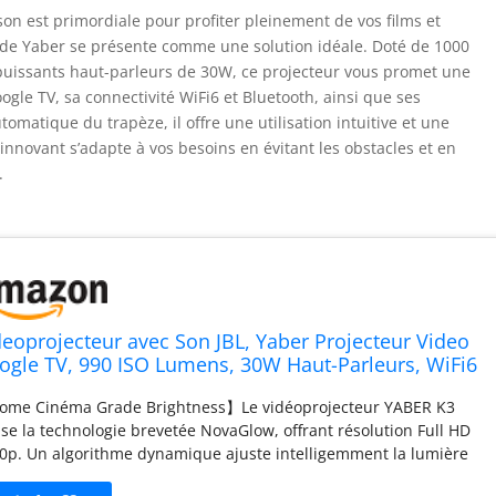
on est primordiale pour profiter pleinement de vos films et
L de Yaber se présente comme une solution idéale. Doté de 1000
puissants haut-parleurs de 30W, ce projecteur vous promet une
le TV, sa connectivité WiFi6 et Bluetooth, ainsi que ses
tomatique du trapèze, il offre une utilisation intuitive et une
innovant s’adapte à vos besoins en évitant les obstacles et en
.
deoprojecteur avec Son JBL, Yaber Projecteur Video
ogle TV, 990 ISO Lumens, 30W Haut-Parleurs, WiFi6
uetooth Retroprojecteur Auto Focus/Keystone,
me Cinéma Grade Brightness】Le vidéoprojecteur YABER K3
itement d'objets/Adaptation à l'écran (Noir)
lise la technologie brevetée NovaGlow, offrant résolution Full HD
0p. Un algorithme dynamique ajuste intelligemment la lumière
iante pour s'adapter aux chambres, salons ou salles de réunion