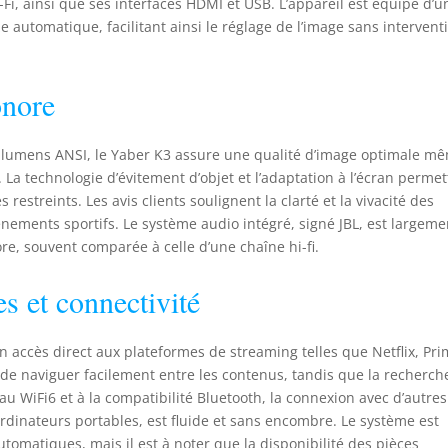
-Fi, ainsi que ses interfaces HDMI et USB. L’appareil est équipé d’u
sons modernes 【Contrôle Vocal & Service Client】Fini les
e automatique, facilitant ainsi le réglage de l’image sans intervent
ipulations complexes sur la télécommande. Il suffit de maintenir
bouton vocal pour utiliser l'Assistant Google en mode Google TV :
herchez du contenu ou ajustez le volume par commande vocale.
onore
retroprojecteur est livré avec un guide audiovisuel. En cas de
stions, consultez le manuel de l'utilisateur contenant l'e-mail du
vice client 【WiFi 6, Bluetooth et HDMI ARC】Le video projecteur
 lumens ANSI, le Yaber K3 assure une qualité d’image optimale m
permet le mirroring sans fil vers iOS, Android et Windows via la
a technologie d’évitement d’objet et l’adaptation à l’écran permet
hnologie WiFi 6, avec une latence réduite et une transmission
estreints. Les avis clients soulignent la clarté et la vivacité des
ble. Interfaces étendues (2x HDMI, USB 2.0, audio optique, RJ45)
énements sportifs. Le système audio intégré, signé JBL, est largeme
r connecter facilement un ordinateur portable, DVD, PS4, clé USB
e, souvent comparée à celle d’une chaîne hi-fi.
une barre de son. Ce videoprojecteur courte focale est également
ipé d'une fonction Bluetooth bidirectionnelle. Il peut servir de
es et connectivité
t-parleur stéréo 360° ou se connecter à un casque/enceinte
etooth. Un cadeau parfait pour les anniversaires, Noël et autres
es importantes !
un accès direct aux plateformes de streaming telles que Netflix, Pr
 de naviguer facilement entre les contenus, tandis que la recherch
 au WiFi6 et à la compatibilité Bluetooth, la connexion avec d’autres
rdinateurs portables, est fluide et sans encombre. Le système est
tomatiques, mais il est à noter que la disponibilité des pièces