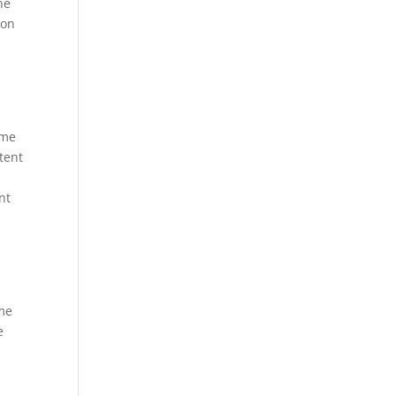
ne
ion
ême
tent
nt
ime
e