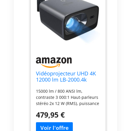
Vidéoprojecteur UHD 4K
12000 lm LB-2000.4k
[SceneLights
15000 lm / 800 ANSI lm,
Technologies]
contraste 3 000:1 Haut-parleurs
stéréo 2x 12 W (RMS), puissance
de crête 48 W Wifi double bande
479,95 €
2,4 / 5 GHz + LAN Gigabit
Vidéoprojecteur UHD 4K 12000
lm de la marque SceneLights