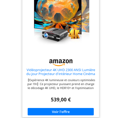
Vidéoprojecteur 4K UHD 2300 ANSI Lumière
du jour Projecteur d'intérieur Home Cinéma
HDR10 WiFi6 Bluetooth NFC Smart Android
【Expérience 4K lumineuse et couleurs optimisées
Projecteurs Mise au point
par l'IA】Ce projecteur puissant prend en charge
automatique/correction trapézoïdale HDMI
le décodage 4K UHD, le HDR10+ et l'optimisation
ARC USB
d'image AI-PQ. Grâce à la technologie LED 6
couleurs et au grand espace colorimétrique DCI-
539,00 €
P3, des images réalistes et vivantes avec une haute
précision des couleurs sont créées. Avec une
luminosité de 2300 lumens ANSI, il offre des
projections claires et nettes, même en plein jour –
idéal pour les films, les jeux et le streaming en