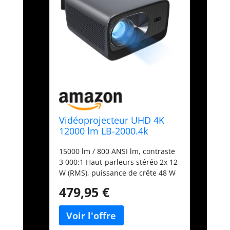
Vidéoprojecteur UHD 4K
12000 lm LB-2000.4k
[SceneLights Technologies]
15000 lm / 800 ANSI lm, contraste
3 000:1 Haut-parleurs stéréo 2x 12
W (RMS), puissance de crête 48 W
Wifi double bande 2,4 / 5 GHz +
479,95 €
LAN Gigabit Vidéoprojecteur UHD
4K 12000 lm de la marque
SceneLights Technologie LCD à LED
: lumineuse et économique