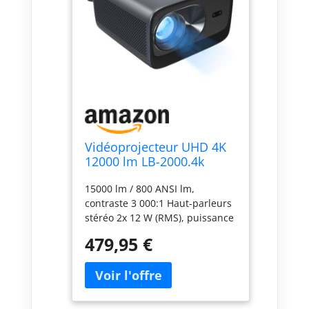
Vidéoprojecteur UHD 4K
12000 lm LB-2000.4k
[SceneLights
15000 lm / 800 ANSI lm,
Technologies]
contraste 3 000:1 Haut-parleurs
stéréo 2x 12 W (RMS), puissance
de crête 48 W Wifi double bande
479,95 €
2,4 / 5 GHz + LAN Gigabit
Vidéoprojecteur UHD 4K 12000
lm de la marque SceneLights
Technologie LCD à LED :
lumineuse et économique