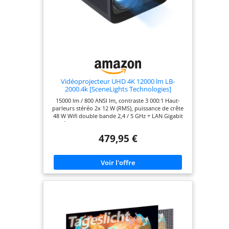
Vidéoprojecteur UHD 4K 12000 lm LB-
2000.4k [SceneLights Technologies]
15000 lm / 800 ANSI lm, contraste 3 000:1 Haut-
parleurs stéréo 2x 12 W (RMS), puissance de crête
48 W Wifi double bande 2,4 / 5 GHz + LAN Gigabit
Vidéoprojecteur UHD 4K 12000 lm de la marque
SceneLights Technologie LCD à LED : lumineuse et
479,95 €
économique