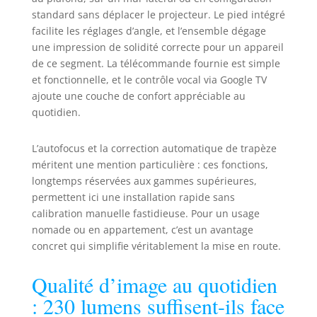
standard sans déplacer le projecteur. Le pied intégré
gagnent une profondeur inédite,
transformant votre pièce en une
facilite les réglages d’angle, et l’ensemble dégage
salle de concert. Avec un niveau
une impression de solidité correcte pour un appareil
de bruit inférieur à 30 dB, même
de ce segment. La télécommande fournie est simple
durant les scènes les plus calmes,
et fonctionnelle, et le contrôle vocal via Google TV
le son du ventilateur ne vous
ajoute une couche de confort appréciable au
dérangera pas. 【Native 1080P, 4K
quotidien.
et HDR10 compatible, 230 ISO
Lumens pour des Couleurs
L’autofocus et la correction automatique de trapèze
Parfaites】 - La technologie
ImmersiColor de TCL restitue les
méritent une mention particulière : ces fonctions,
détails avec une précision
longtemps réservées aux gammes supérieures,
chromatique impeccable,
permettent ici une installation rapide sans
optimisée pour une qualité
calibration manuelle fastidieuse. Pour un usage
d'image professionnelle. Grâce à la
nomade ou en appartement, c’est un avantage
compatibilité avec HDR10 et 4K
concret qui simplifie véritablement la mise en route.
video, il vous permet de profiter de
contenus ultra-définis. Avec 4
Qualité d’image au quotidien
modes visuels professionnels, la
visualisation est toujours idéale de
: 230 lumens suffisent-ils face
jour comme de nuit. De plus, le