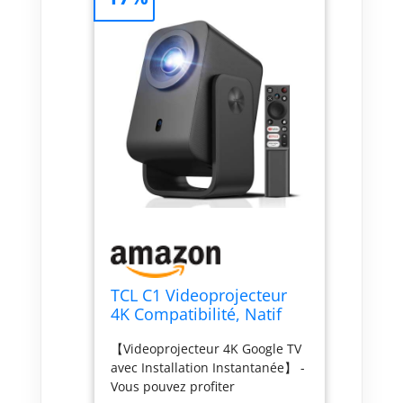
TCL C1 Videoprojecteur
4K Compatibilité, Natif
1080P, Audio Dolby 8 W,
【Videoprojecteur 4K Google TV
Netflix Certifié, Smart
avec Installation Instantanée】 -
Google TV Intégré, Auto
Vous pouvez profiter
Focus/Keystone, Wi-FI