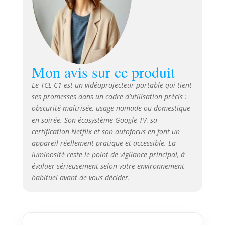
et les explosions les plus
puissantes gagnent une
profondeur inédite,
transformant votre pièce en une
salle de concert. Avec un niveau
de bruit inférieur à 30 dB,
Mon avis sur ce produit
même durant les scènes les
plus calmes, le son du
Le TCL C1 est un vidéoprojecteur portable qui tient
ventilateur ne vous dérangera
ses promesses dans un cadre d’utilisation précis :
pas. 【Native 1080P, 4K et
obscurité maîtrisée, usage nomade ou domestique
HDR10 compatible, 230 ISO
en soirée. Son écosystème Google TV, sa
Lumens pour des Couleurs
certification Netflix et son autofocus en font un
Parfaites】 - La technologie
appareil réellement pratique et accessible. La
ImmersiColor de TCL restitue les
luminosité reste le point de vigilance principal, à
détails avec une précision
évaluer sérieusement selon votre environnement
chromatique impeccable,
optimisée pour une qualité
habituel avant de vous décider.
d'image professionnelle. Grâce
à la compatibilité avec HDR10 et
4K video, il vous permet de
profiter de contenus ultra-