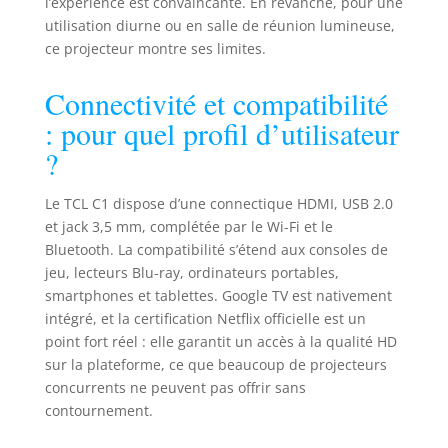
l’expérience est convaincante. En revanche, pour une
entre amis ou en voyage, le C1
utilisation diurne ou en salle de réunion lumineuse,
s'adapte instantanément à tous les
ce projecteur montre ses limites.
espaces. Conçu pour la mobilité,
prêt pour l'aventure. 【Connexion
Ultra-Stable : Wi-Fi 5G et Bluetooth
Connectivité et compatibilité
5.1 Bidirectionnel】 - Grâce à
: pour quel profil d’utilisateur
l'expérience de TCL dans le
?
secteur des téléviseurs, le C1 peut
offrir une connexion ultra-stable.
Le Wi-Fi 5G assure un streaming
Le TCL C1 dispose d’une connectique HDMI, USB 2.0
fluide de films et de jeux, sans
et jack 3,5 mm, complétée par le Wi-Fi et le
latence ni mise en mémoire
Bluetooth. La compatibilité s’étend aux consoles de
tampon. Le Bluetooth 5.1
jeu, lecteurs Blu-ray, ordinateurs portables,
bidirectionnel est unique : vous
smartphones et tablettes. Google TV est nativement
pouvez non seulement connecter
intégré, et la certification Netflix officielle est un
vos écouteurs, mais aussi utiliser
point fort réel : elle garantit un accès à la qualité HD
le projecteur comme une enceinte
Bluetooth pour votre smartphone
sur la plateforme, ce que beaucoup de projecteurs
— une fonctionnalité que la
concurrents ne peuvent pas offrir sans
plupart des projecteurs n'offrent
contournement.
pas. 【Conception Robuste et
Maintenance Zéro】 - Le moteur