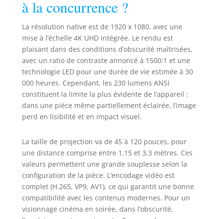
à la concurrence ?
retroprojecteur 4K est conçu avec
une luminosité de 230 lumens ISO
La résolution native est de 1920 x 1080, avec une
(les lumens ISO ne peuvent pas
être falsifiés, mais les lumens ANSI
mise à l’échelle 4K UHD intégrée. Le rendu est
peuvent l'être ; 230 ISO équivalent
plaisant dans des conditions d’obscurité maîtrisées,
à 1000 ANSI faussement
avec un ratio de contraste annoncé à 1500:1 et une
annoncés). 【Installation
technologie LED pour une durée de vie estimée à 30
Instantanée - Mini Projecteur
000 heures. Cependant, les 230 lumens ANSI
Portable】- Autofocus, Correction
constituent la limite la plus évidente de l’appareil :
Keystone et Support Rotatif à 285°.
dans une pièce même partiellement éclairée, l’image
L'algorithme intelligent de TCL
perd en lisibilité et en impact visuel.
règle automatiquement la mise au
point et la correction du trapèze
en quelques secondes. Le support
La taille de projection va de 45 à 120 pouces, pour
rotatif de 285° permet une
une distance comprise entre 1,15 et 3,3 mètres. Ces
projection sous des angles de 95°
valeurs permettent une grande souplesse selon la
à -180°. Son design compact et sa
configuration de la pièce. L’encodage vidéo est
poignée intégrée le rendent
complet (H.265, VP9, AV1), ce qui garantit une bonne
parfaitement portable. Que ce soit
compatibilité avec les contenus modernes. Pour un
dans une chambre, au salon pour
visionnage cinéma en soirée, dans l’obscurité,
une soirée cinéma, dans le jardin