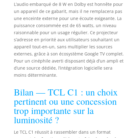
L’audio embarqué de 8 W en Dolby est honnête pour
optique entièrement scellé
un appareil de ce gabarit, mais il ne remplacera pas
protège les composants internes
une enceinte externe pour une écoute exigeante. La
contre la poussière et l'humidité,
puissance consommée est de 65 watts, un niveau
garantissant des performances et
une qualité d'image durables dans
raisonnable pour un usage régulier. Ce projecteur
le temps. Avec une durée de vie de
s’adresse en priorité aux utilisateurs souhaitant un
la lampe de 30 000 heures, le C1
appareil tout-en-un, sans multiplier les sources
représente un investissement à
externes, grâce à son écosystème Google TV complet.
long terme. La maintenance ?
Pour un cinéphile averti disposant déjà d’un ampli et
Quasiment inexistante : un simple
d’une source dédiée, l’intégration logicielle sera
nettoyage de l'objectif suffit.
moins déterminante.
【Installation Universelle et
Compatibilité Totale】 - La base du
Bilan — TCL C1 : un choix
TCL video-projecteur C1 intègre
une fixation standard 1/4 de pouce
pertinent ou une concession
pour montage sur trépied, plafond
trop importante sur la
ou mur, ce qui est idéal pour
luminosité ?
home cinéma, gaming, bureau et
studio. Équipé de ports HDMI 2.1,
USB 2.0 et entrée audio 3.5mm, il
Le TCL C1 réussit à rassembler dans un format
est compatible avec ordinateurs