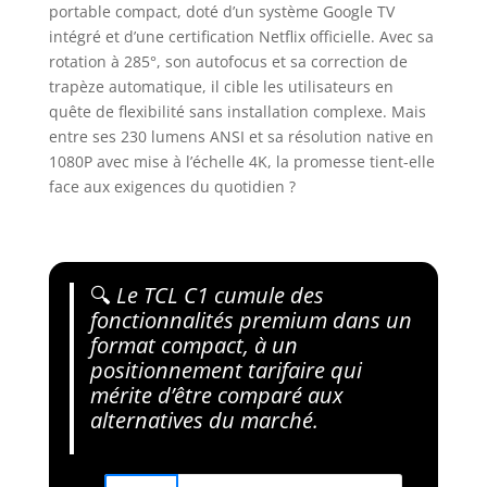
portable compact, doté d’un système Google TV
intégré et d’une certification Netflix officielle. Avec sa
rotation à 285°, son autofocus et sa correction de
trapèze automatique, il cible les utilisateurs en
quête de flexibilité sans installation complexe. Mais
entre ses 230 lumens ANSI et sa résolution native en
1080P avec mise à l’échelle 4K, la promesse tient-elle
face aux exigences du quotidien ?
🔍
Le TCL C1 cumule des
fonctionnalités premium dans un
format compact, à un
positionnement tarifaire qui
mérite d’être comparé aux
alternatives du marché.