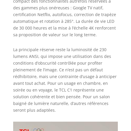
compact des fonctionnalités autrefois réservées à
portables, lecteurs DVD, consoles
des gammes plus onéreuses : Google TV natif,
(Switch/PS5/Xbox), enceintes
certification Netflix, autofocus, correction de trapèze
externes et bien plus. Vous pouvez
automatique et rotation à 285°. La durée de vie LED
apporter le cinéma partout :
de 30 000 heures et la mise à l’échelle 4K renforcent
chambre, salon, salle de sport,
sa proposition de valeur sur le long terme.
jardin, camping-car ou tente.
【Spécifications Techniques】 -
Distance de projection : 1,15 m à
La principale réserve reste la luminosité de 230
3,3 m (Écran de 40" à 120").
lumens ANSI, qui impose une utilisation dans des
Dimensions : 13,7 x 14,5 x 23,1 cm
conditions d’obscurité contrôlée pour profiter
(L x H x P). Poids : Seulement 1,77
pleinement de l’image. Ce n’est pas un défaut
kg. 【Garantie et Support Client
rédhibitoire, mais une contrainte d’usage à anticiper
Sans Souci】 - Nous vous offrons
avant tout achat. Pour un usage en chambre, en
un retour/échange gratuit sous 1
soirée ou en voyage, le TCL C1 représente une
mois, des garanties allant jusqu'à
24 mois et un service client dédié.
solution cohérente et bien pensée. Pour un salon
Pour plus de détails, consultez le
baigné de lumière naturelle, d’autres références
Guide de l'utilisateur (PDF) sur
seront plus adaptées.
cette page ou contactez notre
service client. Achetez en toute
sérénité.