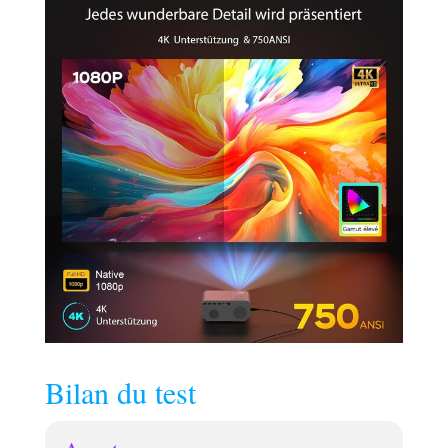
haut-parleur
Bluetooth lorsqu'il
n'est pas utilisé,
couvrant facilement
200 mètres carrés.
Apportez une
expérience audio-
visuelle
révolutionnaire.
Machine Optique
Fermée &
Protection
Scientifique des
Yeux:La J61 utilise
une technologie
étanche à la
poussière IP5X avec
la machine optique
Bilan du test
fermée développée
par Jimveo, qui
résout des