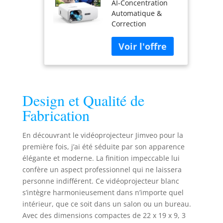
AI-Concentration
Keystone
Automatique &
26000L WiFi6
Correction
Bluetooth
Automatique du
Retroprojecteur
Trapèze:Le
Jimveo Full HD
vidéoprojecteur
1080P
Jimveo J61 est
Vidéoprojecteur
équipé d'un
4K Supporté
système
400'' pour
Design et Qualité de
d'ajustement
Home Cinéma
automatique
Zoom 50%
Fabrication
intelligent qui
Projecteur
utilise un
Video pour
En découvrant le vidéoprojecteur Jimveo pour la
algorithme de
iphone/Android
première fois, j’ai été séduite par son apparence
réseau
élégante et moderne. La finition impeccable lui
d'intelligence
confère un aspect professionnel qui ne laissera
artificielle
neuronale pour
personne indifférent. Ce vidéoprojecteur blanc
suivre la position
s’intègre harmonieusement dans n’importe quel
du projecteur en
intérieur, que ce soit dans un salon ou un bureau.
temps réel et
Avec des dimensions compactes de 22 x 19 x 9, 3
corriger