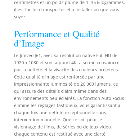
centimètres et un poids plume de 1, 35 kilogrammes,
automatiquement
il est facile à transporter et à installer où que vous
la mise au point
soyez.
afin d'obtenir une
image claire et
Performance et Qualité
nette. Il détecte
avec précision la
d’Image
zone de l'écran et
s'aligne
Le Jimveo J61, avec sa résolution native Full HD de
automatiquement,
1920 x 1080 et son support 4K, a su me convaincre
en évitant les
par la netteté et la vivacité des couleurs projetées.
interrupteurs
Cette qualité d’image est renforcée par une
muraux, les vases
impressionnante luminosité de 26 000 lumens, ce
et autres obstacles
sans compromettre
qui assure des détails clairs même dans des
la netteté de
environnements peu éclairés. La fonction Auto Focus
l'image. Cela vous
élimine les réglages fastidieux, vous garantissant à
permet de vivre
chaque fois une netteté exceptionnelle sans
une expérience
intervention manuelle. Que ce soit pour le
télévisuelle sans
visionnage de films, de séries ou de jeux vidéo,
précédent et
chaque contenu est restitué avec une clarté
relaxante. 4K