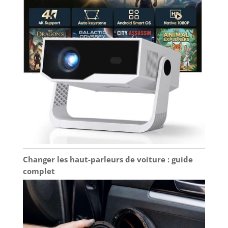
instructions les
plus rapides.
Jimveo promet un
service après-vente
24 heures sur 24, le
remplacement du
produit par un
nouveau s'il y a un
problème de
qualité non humain
dans l'année qui
suit, et une
assistance à vie.
Changer les haut-parleurs de voiture : guide
complet