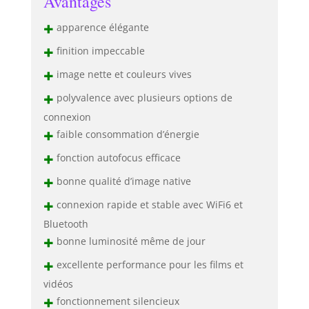
Avantages
problèmes courants
sur le marché tels
+
apparence élégante
que la fuite de
+
lumière et la
finition impeccable
brûlure d'écran.
+
image nette et couleurs vives
Elle prolonge
efficacement la
+
polyvalence avec plusieurs options de
durée de vie de
connexion
l'appareil, tout en
+
faible consommation d’énergie
utilisant une
technologie
+
fonction autofocus efficace
avancée de
+
gradation de la
bonne qualité d’image native
protection oculaire
+
connexion rapide et stable avec WiFi6 et
qui réduit
efficacement la
Bluetooth
sortie de lumière
+
bonne luminosité même de jour
bleue, présente un
+
excellente performance pour les films et
spectre naturel et
projette une
vidéos
lumière aussi
+
fonctionnement silencieux
douce que le clair