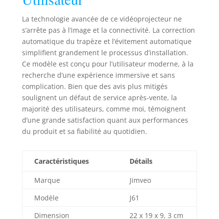
un contraste allant
jusqu'à 20000:1 et
La technologie avancée de ce vidéoprojecteur ne
une couverture des
s’arrête pas à l’image et la connectivité. La correction
couleurs de 98%.
automatique du trapèze et l’évitement automatique
Les détails et les
simplifient grandement le processus d’installation.
structures peuvent
Ce modèle est conçu pour l’utilisateur moderne, à la
ainsi être
reproduits avec
recherche d’une expérience immersive et sans
précision, tandis
complication. Bien que des avis plus mitigés
que la luminosité
soulignent un défaut de service après-vente, la
de 750 ANSI Lumen
majorité des utilisateurs, comme moi, témoignent
est transmise à
d’une grande satisfaction quant aux performances
l'écran sans perte.
du produit et sa fiabilité au quotidien.
WiFi 6 bi-Bande &
Bluetooth 5.2
Bidirectionnel:Le
Caractéristiques
Détails
videoprojecteur
Jimveo J61 WiFi
Marque
Jimveo
Bluetooth 4K est
Modèle
J61
équipé du WiFi 6 bi-
bande 2.4 GHz/5
Dimension
22 x 19 x 9, 3 cm
GHz, qui offre un