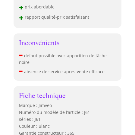
+
de lune. Elle
prix abordable
soulage
+
rapport qualité-prix satisfaisant
efficacement la
fatigue oculaire et
protège la vue.
Manuel
Inconvénients
électronique &
Support Après-
–
défaut possible avec apparition de tâche
vente:Jimveo J61
noire
beamer inclut un
–
manuel
absence de service après-vente efficace
électronique qui
utilise une
combinaison de
Fiche technique
graphiques et de
texte pour te
Marque : Jimveo
donner les
Numéro du modèle de l’article : J61
instructions les
séries : J61
plus rapides.
Couleur : Blanc
Jimveo promet un
service après-vente
Garantie constructeur : 365