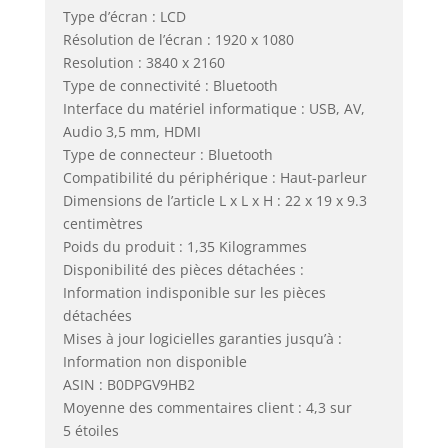
24 heures sur 24, le
Type d’écran : LCD
remplacement du
Résolution de l’écran : 1920 x 1080
produit par un
Resolution : 3840 x 2160
nouveau s'il y a un
Type de connectivité : Bluetooth
problème de
Interface du matériel informatique : USB, AV,
qualité non humain
Audio 3,5 mm, HDMI
dans l'année qui
Type de connecteur : Bluetooth
suit, et une
Compatibilité du périphérique : Haut-parleur
assistance à vie.
Dimensions de l’article L x L x H : 22 x 19 x 9.3
centimètres
Poids du produit : 1,35 Kilogrammes
Disponibilité des pièces détachées :
Information indisponible sur les pièces
détachées
Mises à jour logicielles garanties jusqu’à :
Information non disponible
ASIN : B0DPGV9HB2
Moyenne des commentaires client : 4,3 sur
5 étoiles