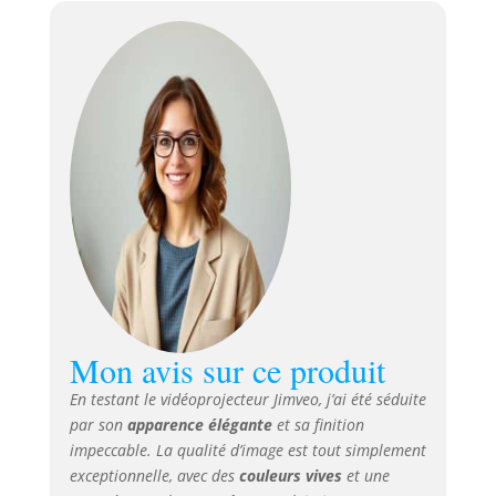
d'ajustement
Home Cinéma
automatique
Zoom 50%
intelligent qui
Projecteur
utilise un
Video pour
algorithme de
iphone/Android
réseau
d'intelligence
artificielle
neuronale pour
suivre la position
du projecteur en
temps réel et
corriger
automatiquement
la mise au point
Mon avis sur ce produit
afin d'obtenir une
image claire et
En testant le vidéoprojecteur Jimveo, j’ai été séduite
nette. Il détecte
par son
apparence élégante
et sa finition
avec précision la
impeccable. La qualité d’image est tout simplement
zone de l'écran et
exceptionnelle, avec des
couleurs vives
et une
s'aligne