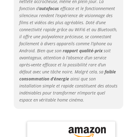
automatiquement,
netteté accrocheuse, même en plein jour. La
en évitant les
fonction d’
autofocus
efficace et le fonctionnement
interrupteurs
silencieux rendent l’expérience de visionnage des
muraux, les vases
films et vidéos des plus agréables. Doté d’une
et autres obstacles
connectivité rapide grâce au WiFi6 et au Bluetooth,
sans compromettre
il offre une polyvalence précieuse, se connectant
la netteté de
facilement à divers appareils comme l’iphone ou
l'image. Cela vous
Android. Bien que son
rapport qualité-prix
soit
permet de vivre
avantageux, attention à l’absence d’un service
une expérience
après-vente efficace et la possibilité rare d’un
télévisuelle sans
précédent et
défaut avec une tâche noire. Malgré cela, sa
faible
relaxante. 4K
consommation d’énergie
ainsi que son
Supporté & 26000L
installation simple et rapide constituent des atouts
& 25000:1
indéniables pour transformer n’importe quel
Contraste:J61Le
espace en véritable home cinéma.
projecteur a une
résolution native de
1080P et il supporte
également le 4K.
Cette technologie
de projecteur