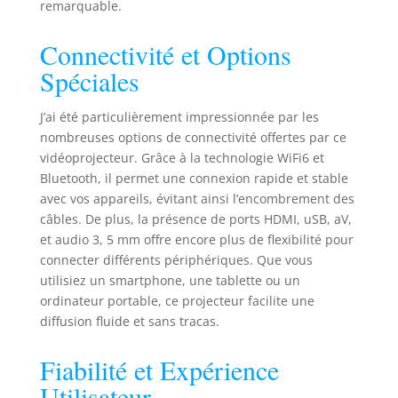
remarquable.
Supporté & 26000L
& 25000:1
Connectivité et Options
Contraste:J61Le
projecteur a une
Spéciales
résolution native de
1080P et il supporte
J’ai été particulièrement impressionnée par les
également le 4K.
nombreuses options de connectivité offertes par ce
Cette technologie
vidéoprojecteur. Grâce à la technologie WiFi6 et
de projecteur
Bluetooth, il permet une connexion rapide et stable
utilise une source
de lumière LCD
avec vos appareils, évitant ainsi l’encombrement des
avec une luminosité
câbles. De plus, la présence de ports HDMI, uSB, aV,
pouvant atteindre
et audio 3, 5 mm offre encore plus de flexibilité pour
95% de
connecter différents périphériques. Que vous
transmission de la
utilisiez un smartphone, une tablette ou un
lumière. Ce modèle
ordinateur portable, ce projecteur facilite une
de projecteur haute
diffusion fluide et sans tracas.
performance est
équipé d'un moteur
Fiabilité et Expérience
d'amélioration de
l'image IA qui offre
Utilisateur