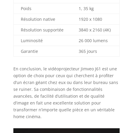
débit réseau
Poids
1, 35 kg
supérieur au WiFi 5
et permet de
Résolution native
1920 x 1080
regarder des vidéos
Résolution supportée
3840 x 2160 (4K)
et de jouer sans
aucun retard. Il
Luminosité
26 000 lumens
dispose également
du Bluetooth 5.2
Garantie
365 jours
bidirectionnel avec
un haut-parleur Hi-
Fi 8W qui crée un
En conclusion, le vidéoprojecteur Jimveo J61 est une
champ sonore
option de choix pour ceux qui cherchent à profiter
surround immersif
d’un écran géant chez eux ou dans leur bureau sans
avec des effets
se ruiner. Sa combinaison de fonctionnalités
sonores
avancées, de facilité d’utilisation et de qualité
numériques
d’image en fait une excellente solution pour
professionnels.
transformer n’importe quelle pièce en un véritable
Supporte les
home cinéma.
appareils Bluetooth
en tandem et peut
être utilisé comme