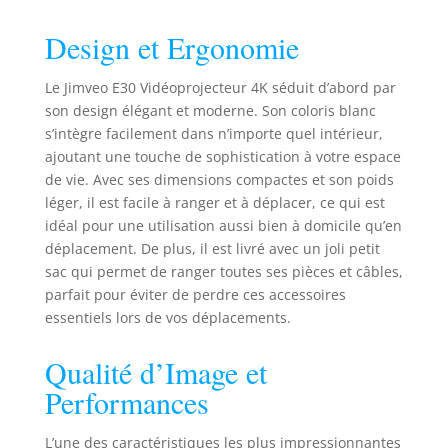
en temps réel et mettent au point les
Design et Ergonomie
images de manière plus régulière et
plus claire. La conception du
capuchon d'objectif automatique le
Le Jimveo E30 Vidéoprojecteur 4K séduit d’abord par
protège de la poussière/des rayures,
son design élégant et moderne. Son coloris blanc
offrant commodité et sécurité pour le
s’intègre facilement dans n’importe quel intérieur,
montage au plafond ✿【Trapèze
ajoutant une touche de sophistication à votre espace
4P+6D automatique et zoom
de vie. Avec ses dimensions compactes et son poids
100%-50%】Le projecteur Wi-Fi E30
léger, il est facile à ranger et à déplacer, ce qui est
offre une correction
idéal pour une utilisation aussi bien à domicile qu’en
automatique±50°6D,définit les
déplacement. De plus, il est livré avec un joli petit
bonnes images sans effort,élimine la
sac qui permet de ranger toutes ses pièces et câbles,
distorsion trapézoïdale manuelle
compliquée! La correction en 4
parfait pour éviter de perdre ces accessoires
points surmonte les angles des
essentiels lors de vos déplacements.
limites de la pièce et apporte de la
flexibilité à la projection
Qualité d’Image et
avant/latérale/au plafond.Le zoom
Performances
100%à50% permet d'ajuster l'image
à la bonne taille sans la
déplacer.Excel/Word/PPT peut être lu
L’une des caractéristiques les plus impressionnantes