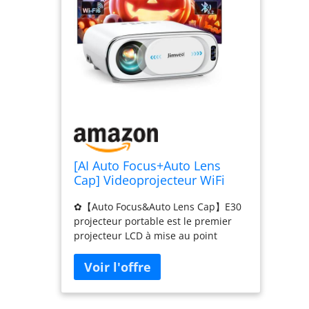
[AI Auto Focus+Auto Lens
Cap] Videoprojecteur WiFi
Bluetooth, 28000L 850ANSI
✿【Auto Focus&Auto Lens Cap】E30
Retroprojecteur 4K Supporte,
projecteur portable est le premier
Jimveo 1080P Full HD
projecteur LCD à mise au point
Projecteur Portable, Auto
automatique qui obtient des images
4P/6D Keystone Correction,
claires en 5 secondes,élimine la mise
50% Zoom Home Cinéma
au point manuelle complexe et
simplifie le fonctionnement. Les
capteurs détectent les mouvements