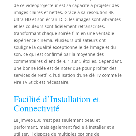
via USB,ce qui le rend idéal pour les
de ce vidéoprojecteur est sa capacité à projeter des
présentations ✿【28000L&Rapport
images claires et nettes. Grâce à sa résolution 4K
de contraste natif 1080P&30000:1】
Ultra HD et son écran LCD, les images sont vibrantes
Dispose d'une puissante résolution
et les couleurs sont fidèlement retranscrites,
4K prise en charge avec
transformant chaque soirée film en une véritable
28000LM,E30 projecteur4K offre des
expérience cinéma. Plusieurs utilisateurs ont
détails incroyables sur votre écran
souligné la qualité exceptionnelle de l’image et du
massif de 400” sans compromis.La
son, ce qui est confirmé par la moyenne des
lampe haute puissance offre une
commentaires client de 4, 1 sur 5 étoiles. Cependant,
luminosité 80% supérieure à celle
des autres projecteurs d'extérieur.Le
une bonne idée est de noter que pour profiter des
rapport de contraste supérieur de
services de Netflix, l’utilisation d’une clé TV comme le
30000:1 et la profondeur de couleur
Fire TV Stick est nécessaire.
de 8 bits améliorent la fidélité et la
précision des couleurs.12 fonds
Facilité d’Installation et
d'écran intégrés selon vos
Connectivité
préférences ✿【WiFi 5G/2.4G et
Bluetooth bidirectionnel 5.2】Le
vidéoprojecteur E30 double bande
Le Jimveo E30 n’est pas seulement beau et
wifi Bluetooth a une forte capacité
performant, mais également facile à installer et à
anti-interférence pour assurer une
utiliser. Il dispose de multiples options de