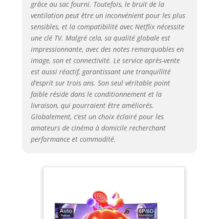
grâce au sac fourni. Toutefois, le bruit de la
détails incroyables sur votre écran
ventilation peut être un inconvénient pour les plus
massif de 400” sans compromis.La
sensibles, et la compatibilité avec Netflix nécessite
lampe haute puissance offre une
une clé TV. Malgré cela, sa qualité globale est
luminosité 80% supérieure à celle
impressionnante, avec des notes remarquables en
des autres projecteurs d'extérieur.Le
image, son et connectivité. Le service après-vente
rapport de contraste supérieur de
30000:1 et la profondeur de couleur
est aussi réactif, garantissant une tranquillité
de 8 bits améliorent la fidélité et la
d’esprit sur trois ans. Son seul véritable point
précision des couleurs.12 fonds
faible réside dans le conditionnement et la
d'écran intégrés selon vos
livraison, qui pourraient être améliorés.
préférences ✿【WiFi 5G/2.4G et
Globalement, c’est un choix éclairé pour les
Bluetooth bidirectionnel 5.2】Le
amateurs de cinéma à domicile recherchant
vidéoprojecteur E30 double bande
performance et commodité.
wifi Bluetooth a une forte capacité
anti-interférence pour assurer une
transmission rapide et stable,
réduisant le retard de 70% par
rapport aux autres mini projecteurs.
La dernière technologie Bluetooth
5.2 bidirectionnelle permet au
projecteur de téléphone d'être utilisé