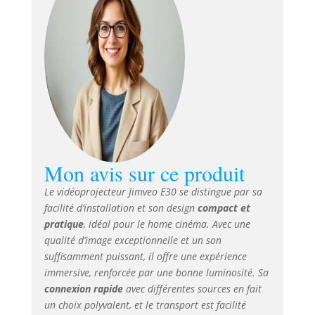
offrant commodité et sécurité pour le
montage au plafond ✿【Trapèze
4P+6D automatique et zoom
100%-50%】Le projecteur Wi-Fi E30
offre une correction
automatique±50°6D,définit les
bonnes images sans effort,élimine la
distorsion trapézoïdale manuelle
compliquée! La correction en 4
points surmonte les angles des
limites de la pièce et apporte de la
Mon avis sur ce produit
flexibilité à la projection
avant/latérale/au plafond.Le zoom
Le vidéoprojecteur Jimveo E30 se distingue par sa
100%à50% permet d'ajuster l'image
facilité d’installation et son design
compact et
à la bonne taille sans la
pratique
, idéal pour le home cinéma. Avec une
déplacer.Excel/Word/PPT peut être lu
qualité d’image exceptionnelle et un son
via USB,ce qui le rend idéal pour les
présentations ✿【28000L&Rapport
suffisamment puissant, il offre une expérience
de contraste natif 1080P&30000:1】
immersive, renforcée par une bonne luminosité. Sa
Dispose d'une puissante résolution
connexion rapide
avec différentes sources en fait
4K prise en charge avec
un choix polyvalent, et le transport est facilité
28000LM,E30 projecteur4K offre des