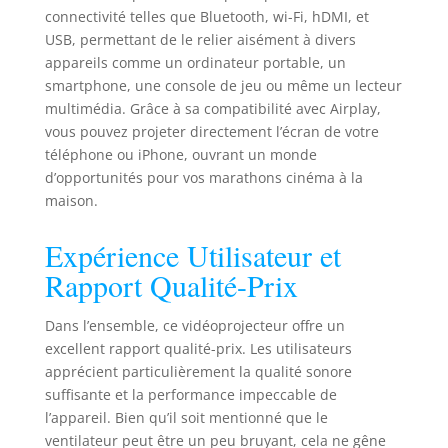
transmission rapide et stable,
connectivité telles que Bluetooth, wi-Fi, hDMI, et
réduisant le retard de 70% par
USB, permettant de le relier aisément à divers
rapport aux autres mini projecteurs.
appareils comme un ordinateur portable, un
La dernière technologie Bluetooth
smartphone, une console de jeu ou même un lecteur
5.2 bidirectionnelle permet au
multimédia. Grâce à sa compatibilité avec Airplay,
projecteur de téléphone d'être utilisé
vous pouvez projeter directement l’écran de votre
comme un audio Bluetooth
autonome, tout en se connectant à
téléphone ou iPhone, ouvrant un monde
l'audio externe pour créer le son
d’opportunités pour vos marathons cinéma à la
parfait, vous offrant une expérience
maison.
théâtrale ✿【Moteur scellé et
connectivité étendue】 Les
Expérience Utilisateur et
projecteurs E30 avec un système
Rapport Qualité-Prix
optique entièrement scellé évitent la
pollution par la poussière sur les
composants optiques et aident à
Dans l’ensemble, ce vidéoprojecteur offre un
prolonger la durée de vie des
excellent rapport qualité-prix. Les utilisateurs
projecteurs. Équipé de ports
apprécient particulièrement la qualité sonore
AV/USB/2*HDMI/Audio, vous permet
suffisante et la performance impeccable de
de connecter facilement PC/TV
l’appareil. Bien qu’il soit mentionné que le
Stick//Switch. N'hésitez pas à nous
ventilateur peut être un peu bruyant, cela ne gêne
contacter par support produit ou par