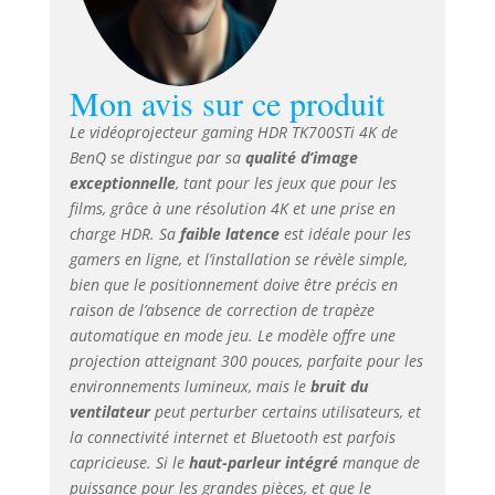
PROFESSIONNELLE :
compatible avec les
principales
consoles de jeu
Mon avis sur ce produit
(Sony PS4, PS5,
Nintendo Switch,
Le vidéoprojecteur gaming HDR TK700STi 4K de
Xbox Series X et
BenQ se distingue par sa
qualité d’image
Google Stadia).
exceptionnelle
, tant pour les jeux que pour les
Offre des images
films, grâce à une résolution 4K et une prise en
énormes,
lumineuses et
charge HDR. Sa
faible latence
est idéale pour les
nettes, ainsi que
gamers en ligne, et l’installation se révèle simple,
des audio égalisés.
bien que le positionnement doive être précis en
Installation facile :
raison de l’absence de correction de trapèze
zoom de 1,2 x pour
automatique en mode jeu. Le modèle offre une
offrir une flexibilité
projection atteignant 300 pouces, parfaite pour les
dans les distances
environnements lumineux, mais le
bruit du
de projection,
ventilateur
peut perturber certains utilisateurs, et
correction
la connectivité internet et Bluetooth est parfois
trapézoïdale
capricieuse. Si le
haut-parleur intégré
manque de
verticale 2D
automatique,
puissance pour les grandes pièces, et que le