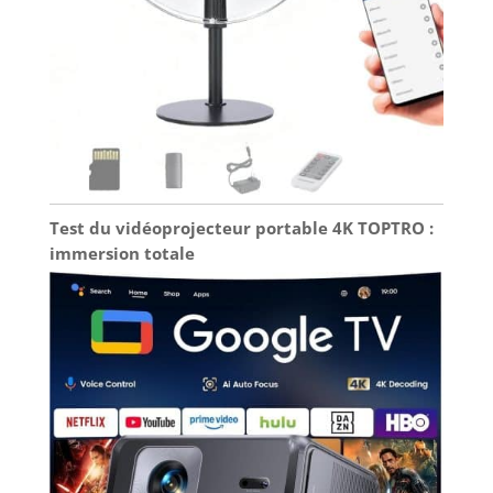
Ans】Il y a un trou de vis de 1/4 pouce au bas du
projecteur, qui prend en charge la projection
polyvalente sur le bureau/mur/au plafond. Et le
vidéoprojecteur courte focale ne pèse que 0,6kg,
facile à transporter et s'adapte à vos différents
scénarios d'utilisation et contraintes d'espace. En
cas de problème avec le vidéoprojecteur extérieur
4k iWIMIUS S29, veuillez consulter notre SAV dans
le manuel pour une solution rapide et efficace.
Test du vidéoprojecteur portable 4K TOPTRO :
immersion totale