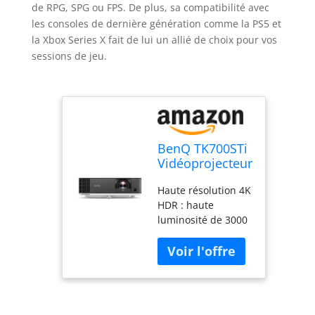
de RPG, SPG ou FPS. De plus, sa compatibilité avec
les consoles de dernière génération comme la PS5 et
la Xbox Series X fait de lui un allié de choix pour vos
sessions de jeu.
BenQ TK700STi
Vidéoprojecteur
Gaming 4K HDR
Haute résolution 4K
| 16 ms @ 60Hz
HDR : haute
| Faible Latence
luminosité de 3000
| 3000lm |
lumens ANSI,
Courte focale |
compatible avec 4K
Android TV |
HDR, images de 100
Modes de Jeu
pouces à partir de 2
RPG SPG FPS |
mètres de distance,
Haut-Parleur
couleur étonnante
5W | HDMI