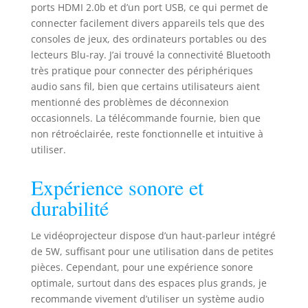
ports HDMI 2.0b et d’un port USB, ce qui permet de
applications
connecter facilement divers appareils tels que des
d'Android, films,
consoles de jeux, des ordinateurs portables ou des
programmes,
lecteurs Blu-ray. J’ai trouvé la connectivité Bluetooth
sports (en direct)
très pratique pour connecter des périphériques
jeux, musique, etc.
audio sans fil, bien que certains utilisateurs aient
mentionné des problèmes de déconnexion
occasionnels. La télécommande fournie, bien que
non rétroéclairée, reste fonctionnelle et intuitive à
utiliser.
Expérience sonore et
durabilité
Le vidéoprojecteur dispose d’un haut-parleur intégré
de 5W, suffisant pour une utilisation dans de petites
pièces. Cependant, pour une expérience sonore
optimale, surtout dans des espaces plus grands, je
recommande vivement d’utiliser un système audio