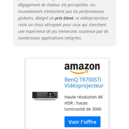
réglage de rotation
dégagement de chaleur est perceptible, ces
d'image pour
inconvénients n’entachent pas les performances
images carrées.
globales. Malgré un
prix élevé
, ce vidéoprojecteur
EXTENSION SANS
reste un choix attrayant pour ceux qui cherchent
FIN: Android TV
une expérience de jeu immersive, soutenue par de
avec certification
nombreuses applications intégrées.
Google et boutique
Google Play, avec
plus de 5000 des
dernières
applications
d'Android, films,
programmes,
BenQ TK700STi
sports (en direct)
Vidéoprojecteur
jeux, musique, etc.
Gaming 4K HDR
Haute résolution 4K
| 16 ms @ 60Hz
HDR : haute
| Faible Latence
luminosité de 3000
| 3000lm |
lumens ANSI,
Courte focale |
compatible avec 4K
Android TV |
HDR, images de 100
Modes de Jeu