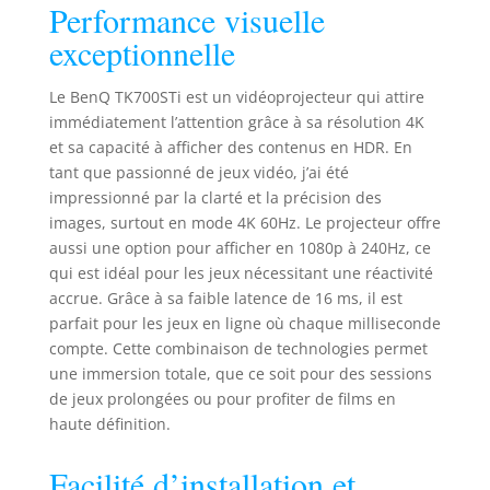
Performance visuelle
de 96 % de rec. 709.
2.0b*2 | PS5 |
Faible LATENCE EN
Xbox Series X
exceptionnelle
4K : faible retard
d'entrée de 16 ms
Le BenQ TK700STi est un vidéoprojecteur qui attire
en 4K/60Hz à 4 ms
immédiatement l’attention grâce à sa résolution 4K
en 1080p/240 Hz. Le
et sa capacité à afficher des contenus en HDR. En
mode de jeu et de
tant que passionné de jeux vidéo, j’ai été
son permet
d'optimiser l'audio
impressionné par la clarté et la précision des
et les images.
images, surtout en mode 4K 60Hz. Le projecteur offre
PERFORMANCE
aussi une option pour afficher en 1080p à 240Hz, ce
PROFESSIONNELLE :
qui est idéal pour les jeux nécessitant une réactivité
compatible avec les
accrue. Grâce à sa faible latence de 16 ms, il est
principales
parfait pour les jeux en ligne où chaque milliseconde
consoles de jeu
compte. Cette combinaison de technologies permet
(Sony PS4, PS5,
une immersion totale, que ce soit pour des sessions
Nintendo Switch,
de jeux prolongées ou pour profiter de films en
Xbox Series X et
haute définition.
Google Stadia).
Offre des images
Facilité d’installation et
énormes,