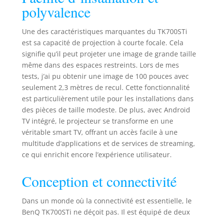
lumineuses et
polyvalence
nettes, ainsi que
des audio égalisés.
Une des caractéristiques marquantes du TK700STi
Installation facile :
est sa capacité de projection à courte focale. Cela
zoom de 1,2 x pour
offrir une flexibilité
signifie qu’il peut projeter une image de grande taille
dans les distances
même dans des espaces restreints. Lors de mes
de projection,
tests, j’ai pu obtenir une image de 100 pouces avec
correction
seulement 2,3 mètres de recul. Cette fonctionnalité
trapézoïdale
est particulièrement utile pour les installations dans
verticale 2D
des pièces de taille modeste. De plus, avec Android
automatique,
TV intégré, le projecteur se transforme en une
réglage de rotation
véritable smart TV, offrant un accès facile à une
d'image pour
multitude d’applications et de services de streaming,
images carrées.
ce qui enrichit encore l’expérience utilisateur.
EXTENSION SANS
FIN: Android TV
Conception et connectivité
avec certification
Google et boutique
Google Play, avec
Dans un monde où la connectivité est essentielle, le
plus de 5000 des
BenQ TK700STi ne déçoit pas. Il est équipé de deux
dernières