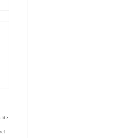
lité
met