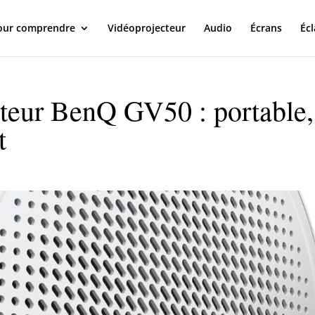
our comprendre
Vidéoprojecteur
Audio
Écrans
Écl
cteur BenQ GV50 : portable,
t