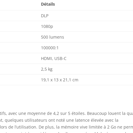
Détails
DLP
1080p
500 lumens
100000:1
HDMI, USB-C
2,5 kg
19,1 x 13 x 21,1 cm
itifs, avec une moyenne de 4,2 sur 5 étoiles. Beaucoup louent la qua
ant, quelques utilisateurs ont noté une latence élevée avec la
rs de l’utilisation. De plus, la mémoire vive limitée à 2 Go ne per