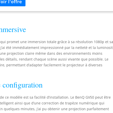
LIORɠ: Google TV intégré avec Netflix, Google Assistant, prise en
rge d'AirPlay et Chromecast depuis divers appareils. DES IMAGES
S LUMINEUSES ET ÉCLATANTES : Source lumineuse laser 500
ens ANSI et gamme de couleurs étendue Rec.709 % pour des
leurs vives (et fidèles). BASSES RICHES, FORMAT COMPACT : Haut-
immersive
leur Bluetooth 18 W à 270 degrés avec deux tweeters de 5 W et
woofer de 8 W pour des basses améliorées.
qui promet une immersion totale grâce à sa résolution 1080p et s
, j’ai été immédiatement impressionné par la netteté et la luminosi
t une projection claire même dans des environnements moins
les détails, rendant chaque scène aussi vivante que possible. Le
aire, permettant d’adapter facilement le projecteur à diverses
de configuration
de ce modèle est sa facilité d’installation. Le BenQ GV50 peut être
telligent ainsi que d’une correction de trapèze numérique qui
En quelques minutes, j’ai pu obtenir une projection parfaitement