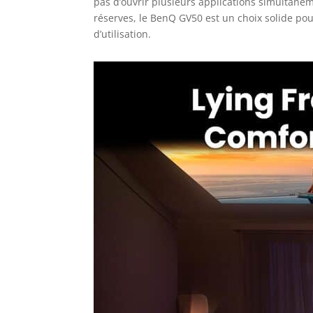
pas d’ouvrir plusieurs applications simultané
réserves, le BenQ GV50 est un choix solide po
d’utilisation.