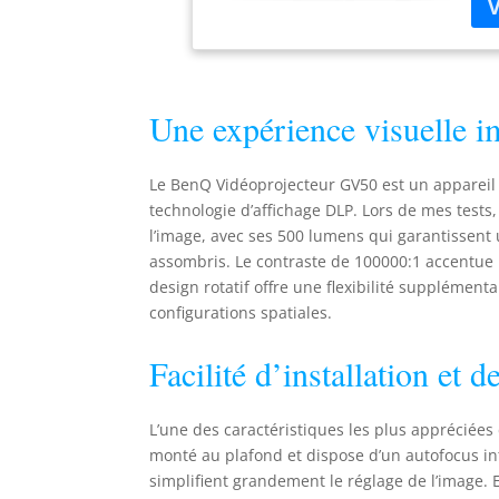
AMÉ
cha
PLU
Lum
cou
Une expérience visuelle 
par
un 
Le BenQ Vidéoprojecteur GV50 est un appareil 
technologie d’affichage DLP. Lors de mes tests
l’image, avec ses 500 lumens qui garantissen
assombris. Le contraste de 100000:1 accentue 
design rotatif offre une flexibilité supplément
configurations spatiales.
Facilité d’installation et 
L’une des caractéristiques les plus appréciées 
monté au plafond et dispose d’un autofocus in
simplifient grandement le réglage de l’image. 