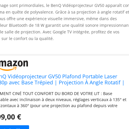
’image sont primordiales, le BenQ Vidéoprojecteur GV50 apparaît 
a en quête de polyvalence. Grâce à sa projection à angle rotatif et
vous offre une expérience visuelle immersive, même dans des
rleur Bluetooth de 18 W garantit une qualité sonore impressionnan
e salle de projection. Avec Google TV intégrée, profitez de vos
sur le confort ou la qualité.
nQ Vidéoprojecteur GV50 Plafond Portable Laser
80p avec Base Trépied | Projection À Angle Rotatif |
0 Lumens | Haut-Parleur Bluetooth Basses 18 W |
ENT CINÉ TOUT CONFORT DU BORD DE VOTRE LIT : Base
ogle TV avec Netflix | Chromecast & AirPlay
lable avec inclinaison à deux niveaux, réglages verticaux à 135° et
izontaux à 360° (pour une projection au plafond depuis votre
le de chevet.) DES IMAGES PARFAITEMENT ALIGNÉES : Mise au
9,00 €
nt automatique, rotation et keystone 2D automatiques pour des
jections parfaites et facilitées. HUB DE DIVERTISSEMENT