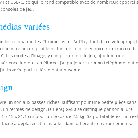
MI et USB-C, ce qui le rend compatible avec de nombreux appareil
 consoles de jeu.
médias variées
que les compatibilités Chromecast et AirPlay, font de ce vidéoprojec
i rencontré aucun problème lors de la mise en miroir d’écran ou de 
VLC. Les modes d’image, y compris un mode jeu, ajoutent une
érience ludique améliorée. J’ai pu jouer sur mon téléphone tout 
 j’ai trouvée particulièrement amusante.
sign
vre un son aux basses riches, suffisant pour une petite pièce sans
. En termes de design, le BenQ GV50 se distingue par son allure
x 13 x 21,1 cm pour un poids de 2,5 kg. Sa portabilité est un rée
facile à déplacer et à installer dans différents environnements.