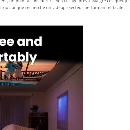
ment, un point à considérer selon l’usage prévu. Malgré ces quelqu
ur quiconque recherche un vidéoprojecteur performant et facile