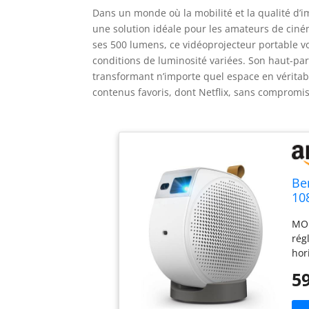
Dans un monde où la mobilité et la qualité d
une solution idéale pour les amateurs de ciném
ses 500 lumens, ce vidéoprojecteur portable 
conditions de luminosité variées. Son haut-pa
transformant n’importe quel espace en véritabl
contenus favoris, dont Netflix, sans compromis 
Be
10
50
MOM
Go
rég
hor
tab
59
poi
pro