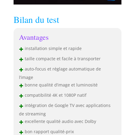
(Remarque : Pour
lire des vidéos en
4K, connectez un
Bilan du test
appareil 4K via
Câble HD. Les
vidéos labellisées
Avantages
4K s’affichent en
1080p natif,
+
installation simple et rapide
souvent appelé «
+
taille compacte et facile à transporter
compatible 4K »)
+
auto-focus et réglage automatique de
l’image
+
bonne qualité d’image et luminosité
+
compatibilité 4K et 1080P natif
+
intégration de Google TV avec applications
de streaming
+
excellente qualité audio avec Dolby
+
bon rapport qualité-prix