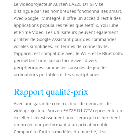
Instantanée : Mise
Le vidéoprojecteur Aurzen EAZZE D1 GTV se
au point
distingue par ses nombreuses fonctionnalités smart.
Automatique,
Avec Google TV intégré, il offre un accès direct à des
Correction
applications populaires telles que Netflix, YouTube
Automatique du
et Prime Video. Les utilisateurs peuvent également
Trapèze (±45° 4
profiter de Google Assistant pour des commandes
points), Évitement
vocales simplifiées. En termes de connectivité,
Automatique des
Obstacles et
l’appareil est compatible avec le Wi-Fi et le Bluetooth,
Alignement
permettant une liaison facile avec divers
Automatique de
périphériques comme les consoles de jeu, les
l’Écran garantissent
ordinateurs portables et les smartphones.
une expérience
visuelle sans
Rapport qualité-prix
interruption.
Obtenez une clarté
Avec une garantie constructeur de deux ans, le
instantanée grâce à
vidéoprojecteur Aurzen EAZZE D1 GTV représente un
la mise au point
précise, un zoom
excellent investissement pour ceux qui recherchent
sans effort de 50%
un projecteur performant à un prix abordable.
à 100% sans
Comparé à d’autres modèles du marché, il se
déplacer le