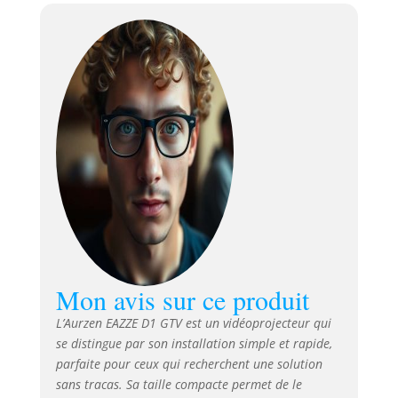
NetfIix, YouTube,
ainsi que les rares
Disney+ et Hulu
entièrement
certifiés — un
privilège que peu
de projecteurs
offrent. Aucun
boîtier de
streaming
supplémentaire
n’est nécessaire.
Profitez de plus de
800 chaînes
gratuites dès la
Mon avis sur ce produit
sortie de
l’emballage pour
L’Aurzen EAZZE D1 GTV est un vidéoprojecteur qui
une expérience de
se distingue par son installation simple et rapide,
streaming premium
parfaite pour ceux qui recherchent une solution
sans tracas
sans tracas. Sa taille compacte permet de le
Écosystème Google