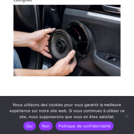
Contactez MDS Cinéson
Plan de site
Nous utilisons des cookies pour vous garantir la meilleure
Politique de confidentialité
Mentions légales
expérience sur notre site web. Si vous continuez à utiliser ce
site, nous supposerons que vous en êtes satisfait.
Oui
Non
Politique de confidentialité
Tous droits réservés – 2025