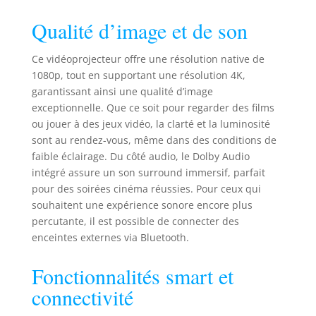
une expérience sur
Qualité d’image et de son
mesure. Le Mode
Enfant garantit un
divertissement plus
Ce vidéoprojecteur offre une résolution native de
sécurisé en aidant
1080p, tout en supportant une résolution 4K,
les parents à gérer
garantissant ainsi une qualité d’image
le contenu et le
exceptionnelle. Que ce soit pour regarder des films
temps d’écran. Le
ou jouer à des jeux vidéo, la clarté et la luminosité
contrôle mains
sont au rendez-vous, même dans des conditions de
libres est facile
faible éclairage. Du côté audio, le Dolby Audio
avec l’Assistant
Google, tandis que
intégré assure un son surround immersif, parfait
Google Cast permet
pour des soirées cinéma réussies. Pour ceux qui
un partage de
souhaitent une expérience sonore encore plus
contenu fluide
percutante, il est possible de connecter des
entre appareils
enceintes externes via Bluetooth.
pour une
commodité ultime
Fonctionnalités smart et
Optimisation
connectivité
Automatique pour
une Installation