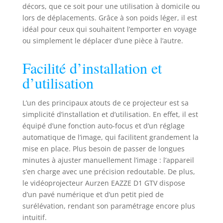
décors, que ce soit pour une utilisation à domicile ou
streaming
lors de déplacements. Grâce à son poids léger, il est
supplémentaire
idéal pour ceux qui souhaitent l’emporter en voyage
n’est nécessaire.
ou simplement le déplacer d’une pièce à l’autre.
Profitez de plus de
800 chaînes
gratuites dès la
Facilité d’installation et
sortie de
d’utilisation
l’emballage pour
une expérience de
L’un des principaux atouts de ce projecteur est sa
streaming premium
simplicité d’installation et d’utilisation. En effet, il est
sans tracas
Écosystème Google
équipé d’une fonction auto-focus et d’un réglage
pour une
automatique de l’image, qui facilitent grandement la
Expérience
mise en place. Plus besoin de passer de longues
Intelligente et
minutes à ajuster manuellement l’image : l’appareil
Simplifiée : Avec
s’en charge avec une précision redoutable. De plus,
Google TV,
le vidéoprojecteur Aurzen EAZZE D1 GTV dispose
bénéficiez de
d’un pavé numérique et d’un petit pied de
Recommandations
surélévation, rendant son paramétrage encore plus
Personnalisées
intuitif.
Multi-Comptes pour