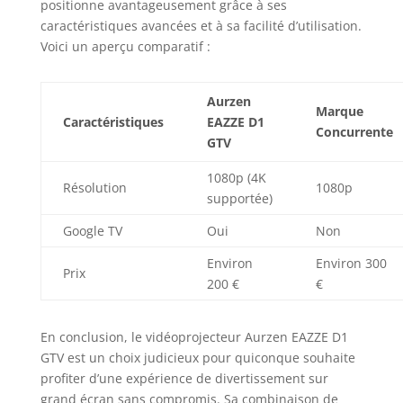
positionne avantageusement grâce à ses
projecteur.
caractéristiques avancées et à sa facilité d’utilisation.
L’évitement
Voici un aperçu comparatif :
d’obstacles et
l’alignement de
l’écran ajustent
Aurzen
Marque
parfaitement
Caractéristiques
EAZZE D1
l’image à chaque
Concurrente
GTV
utilisation Son
Enveloppant 360°
1080p (4K
Résolution
1080p
avec Audio DoIby :
supportée)
Vivez une qualité
audio digne du
Google TV
Oui
Non
cinéma avec des
Environ
Environ 300
haut-parleurs
Prix
haute puissance de
200 €
€
8W et la
technologie DoIby
En conclusion, le vidéoprojecteur Aurzen EAZZE D1
Audio. Celle-ci
GTV est un choix judicieux pour quiconque souhaite
délivre une
expérience sonore
profiter d’une expérience de divertissement sur
riche et immersive,
grand écran sans compromis. Sa combinaison de