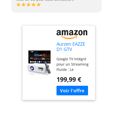
Aurzen EAZZE
D1 GTV
Vidéoprojecteur
Google TV Intégré
avec Google TV
pour un Streaming
Fluide : Le
projecteur
199,99 €
intelligent D1G
intègre Google TV
directement sur
votre grand écran,
donnant accès à
plus de 10 000
applications, dont