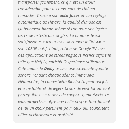
transporter facilement, ce qui est un atout
pour une
Expérience
considérable pour les amateurs de cinéma
Intelligente et
nomades. Grâce à son
auto-focus
et son réglage
Simplifiée : Avec
automatique de l’image, la qualité d’image est
Google TV,
globalement bonne, même si l’on note une légère
bénéficiez de
perte de netteté aux angles. La luminosité est
Recommandations
satisfaisante, surtout avec sa compatibilité
4K
et
Personnalisées
son 1080P natif. L’intégration de Google TV, avec
Multi-Comptes pour
des applications de streaming sous licence officielle
une expérience sur
telle que Netflix, enrichit l’expérience utilisateur.
mesure. Le Mode
Côté audio, le
Dolby
assure une excellente qualité
Enfant garantit un
sonore, rendant chaque séance immersive.
divertissement plus
sécurisé en aidant
Néanmoins, la connectivité Bluetooth peut parfois
les parents à gérer
être instable, et de légers bruits de ventilation sont
le contenu et le
perceptibles. En termes de rapport qualité-prix, ce
temps d’écran. Le
vidéoprojecteur offre une belle proposition, faisant
contrôle mains
de lui un choix pertinent pour ceux qui souhaitent
libres est facile
allier performance et praticité.
avec l’Assistant
Google, tandis que