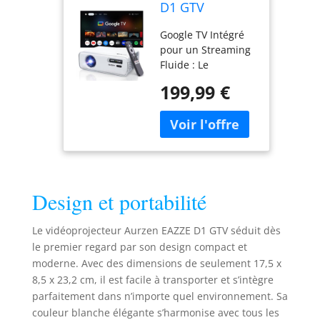
D1 GTV
Vidéoprojecteur
Google TV Intégré
avec Google TV
pour un Streaming
Fluide : Le
projecteur
199,99 €
intelligent D1G
intègre Google TV
directement sur
votre grand écran,
donnant accès à
plus de 10 000
applications, dont
Design et portabilité
NetfIix, YouTube,
ainsi que les rares
Disney+ et Hulu
Le vidéoprojecteur Aurzen EAZZE D1 GTV séduit dès
entièrement
le premier regard par son design compact et
certifiés — un
moderne. Avec des dimensions de seulement 17,5 x
privilège que peu
8,5 x 23,2 cm, il est facile à transporter et s’intègre
de projecteurs
parfaitement dans n’importe quel environnement. Sa
offrent. Aucun
couleur blanche élégante s’harmonise avec tous les
boîtier de