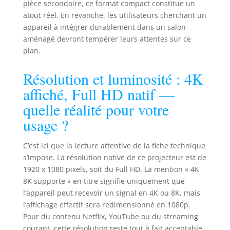
pièce secondaire, ce format compact constitue un
sans appareil externe. 【Ultra
atout réel. En revanche, les utilisateurs cherchant un
Courte Focale Mini Vidéoprojecteur
appareil à intégrer durablement dans un salon
】Ce projecteur intelligent dispose
aménagé devront tempérer leurs attentes sur ce
d'un système optique avancé avec
plan.
un traitement de lentille spécial
pour réduire l'aberration
chromatique. Son rapport de
Résolution et luminosité : 4K
projection de 1,0:1 projette une
affiché, Full HD natif —
image de 40 à 150 pouces depuis 1
quelle réalité pour votre
à 3,25 mètres, idéal pour les petits
espaces. Bénéficiez d'un
usage ?
redimensionnement flexible de
80% à 100% sans déplacer
C’est ici que la lecture attentive de la fiche technique
l'appareil. (Distance de vision
s’impose. La résolution native de ce projecteur est de
optimale : 1,8 m) 【Wi-Fi 6,
1920 x 1080 pixels, soit du Full HD. La mention « 4K
Bluetooth 5.4 et Haut-parleur
15W】 Ce mini vidéoprojecteur 4K
8K supporte » en titre signifie uniquement que
avec Wi-Fi 6 Dual-Band (2,4 GHz/5
l’appareil peut recevoir un signal en 4K ou 8K, mais
GHz) offre des transmissions
l’affichage effectif sera redimensionné en 1080p.
rapides et une connexion stable.
Pour du contenu Netflix, YouTube ou du streaming
Même dans les environnements
courant, cette résolution reste tout à fait acceptable.