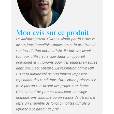
l'autofocus peut perdre en
précision : une mise au point
manuelle via la télécommande
est recommandée pour ce
projecteur portable. 【Android
14 et Apps Intégrées】Ce mini
Mon avis sur ce produit
vidéoprojecteur 4k, équipé du
processeur Quad-Core
Le vidéoprojecteur Alwtniet séduit par la richesse
Allwinner H726, 2 Go de RAM et
de ses fonctionnalités connectées et la praticité de
16 Go de stockage, offre
son installation automatisée. Il s’adresse avant
multitâche fluide et transitions
tout aux utilisateurs cherchant un appareil
rapides. Son stockage généreux
polyvalent et autonome pour des séances en soirée
accueille toutes vos
dans une pièce obscure. La résolution native Full
applications. Graphiques
HD et la luminosité de 600 lumens imposent
optimisés pour jeux et apps
cependant des conditions d’utilisation précises. Ce
sans ralentissement. YouTube
et Prime Video préinstallés -
n’est pas un concurrent des projecteurs home
accès instantané à millions de
cinéma haut de gamme, mais pour un usage
films HD sans appareil externe.
nomade, une chambre ou un espace de détente, il
【Ultra Courte Focale Mini
offre un ensemble de fonctionnalités difficile à
Vidéoprojecteur 】Ce projecteur
ignorer à ce niveau de prix.
intelligent dispose d'un système