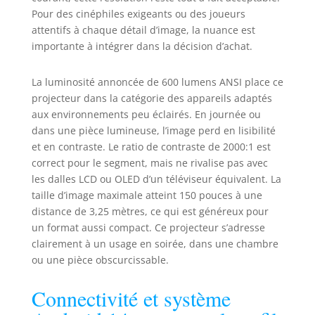
saturés, il permet des débits plus
Pour des cinéphiles exigeants ou des joueurs
élevés, une latence réduite et une
attentifs à chaque détail d’image, la nuance est
capacité réseau renforcée. Le
importante à intégrer dans la décision d’achat.
Bluetooth 5.4 assure une liaison
facile avec écouteurs et enceintes.
Son haut-parleur 15W intégré
La luminosité annoncée de 600 lumens ANSI place ce
procure un son riche et une
projecteur dans la catégorie des appareils adaptés
immersion audio totale.
aux environnements peu éclairés. En journée ou
dans une pièce lumineuse, l’image perd en lisibilité
et en contraste. Le ratio de contraste de 2000:1 est
correct pour le segment, mais ne rivalise pas avec
les dalles LCD ou OLED d’un téléviseur équivalent. La
taille d’image maximale atteint 150 pouces à une
distance de 3,25 mètres, ce qui est généreux pour
un format aussi compact. Ce projecteur s’adresse
clairement à un usage en soirée, dans une chambre
ou une pièce obscurcissable.
Connectivité et système