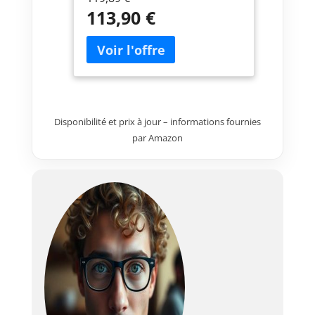
pour une clarté d'image
113,90 €
exceptionnelle. Avec 600 lumens
ANSI, son contraste 10000:1 et
sa température de couleur
8000K, il produit des images
lumineuses aux couleurs vives
dans toutes les conditions. Votre
allié pour séries, sport et jeux
Disponibilité et prix à jour – informations fournies
vidéo, pour une authentique
expérience home cinema.
par Amazon
【Calibration Intelligente 4-en-1
】Ce mini projecteur allie
autofocus, correction keystone
6D, évitement d'obstacles et
alignement écran. Ses capteurs
haute sensibilité optimisent
l'image en temps réel. Obtenez
en secondes une image
parfaitement alignée et d'une
clarté cristalline, sans réglage
manuel. Au-delà de 2,5 m,