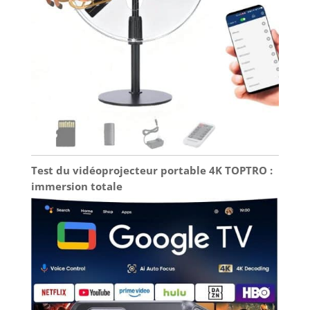
[Haut-parleur Stéréo de Type Base et Rotation à
180°] Le projecteur video portable Wowlink W210
intègre des haut-parleurs stéréo de type base
offrant un son détaillé, des aigus clairs et des
basses profondes et puissantes. Le
retroprojecteur portable W210 pivote librement à
180° et vous permet de l'incliner à votre
convenance pour projeter l'image au mur ou au
plafond. De plus, un trou de vis de 0,25 pouce est
prévu à sa base, ce qui permet de le fixer sur un
trépied ou de le fixer au plafond ou au mur.
[Brand Creativity] Wowlink, an inspiration from
life, links to a 'WOW' world. Sharing the colors and
sounds of movies with family and friends are
conveying happiness. Wowlink projector is a
bridge that links to a WOW world.
Test du vidéoprojecteur portable 4K TOPTRO :
immersion totale