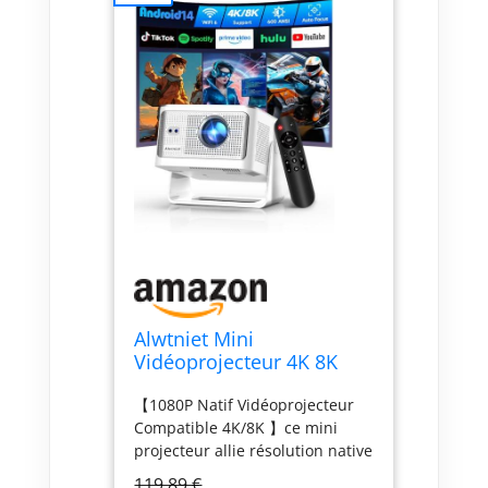
Alwtniet Mini
Vidéoprojecteur 4K 8K
Compatible, FHD 1080P
【1080P Natif Vidéoprojecteur
Natif, 600 ANSI
Compatible 4K/8K 】ce mini
projecteur allie résolution native
1080P et compatibilité 4K/8K
119,89 €