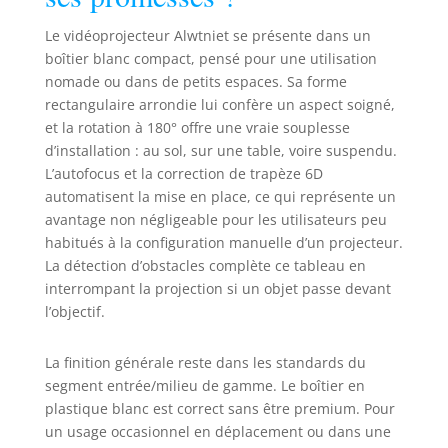
haute sensibilité optimisent
l'image en temps réel. Obtenez en
Le vidéoprojecteur Alwtniet se présente dans un
secondes une image parfaitement
boîtier blanc compact, pensé pour une utilisation
alignée et d'une clarté cristalline,
nomade ou dans de petits espaces. Sa forme
sans réglage manuel. Au-delà de
rectangulaire arrondie lui confère un aspect soigné,
2,5 m, l'autofocus peut perdre en
et la rotation à 180° offre une vraie souplesse
précision : une mise au point
manuelle via la télécommande est
d’installation : au sol, sur une table, voire suspendu.
recommandée pour ce projecteur
L’autofocus et la correction de trapèze 6D
portable. 【Android 14 et Apps
automatisent la mise en place, ce qui représente un
Intégrées】Ce mini
avantage non négligeable pour les utilisateurs peu
vidéoprojecteur 4k, équipé du
habitués à la configuration manuelle d’un projecteur.
processeur Quad-Core Allwinner
La détection d’obstacles complète ce tableau en
H726, 2 Go de RAM et 16 Go de
interrompant la projection si un objet passe devant
stockage, offre multitâche fluide et
l’objectif.
transitions rapides. Son stockage
généreux accueille toutes vos
applications. Graphiques
La finition générale reste dans les standards du
optimisés pour jeux et apps sans
segment entrée/milieu de gamme. Le boîtier en
ralentissement. YouTube et Prime
plastique blanc est correct sans être premium. Pour
Video préinstallés - accès
un usage occasionnel en déplacement ou dans une
instantané à millions de films HD